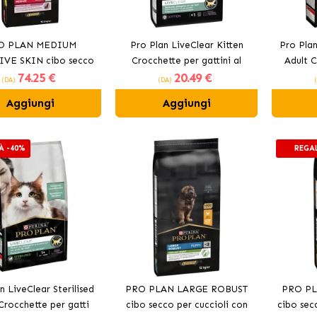
O PLAN MEDIUM
Pro Plan LiveClear Kitten
Pro Plan
IVE SKIN cibo secco
Crocchette per gattini al
Adult C
74
.25 €
20
.49 €
 cani con salmone
tacchino
steri
(DA)
(DA)
Aggiungi
Aggiungi
À -40%
REGA
n LiveClear Sterilised
PRO PLAN LARGE ROBUST
PRO PL
Crocchette per gatti
cibo secco per cuccioli con
cibo sec