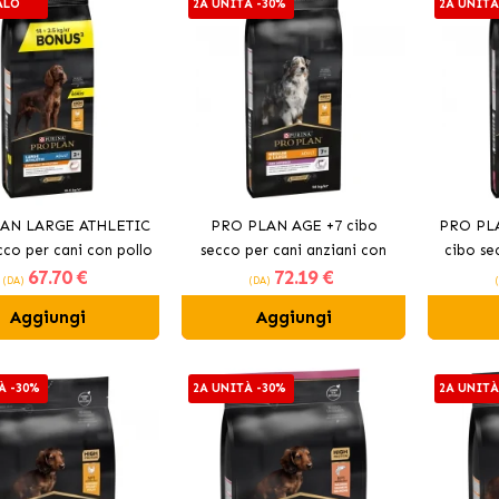
ALO
2A UNITÀ -30%
2A UNITÀ
AN LARGE ATHLETIC
PRO PLAN AGE +7 cibo
PRO PL
cco per cani con pollo
secco per cani anziani con
cibo se
67
.70 €
72
.19 €
pollo
(DA)
(DA)
Aggiungi
Aggiungi
À -30%
2A UNITÀ -30%
2A UNITÀ