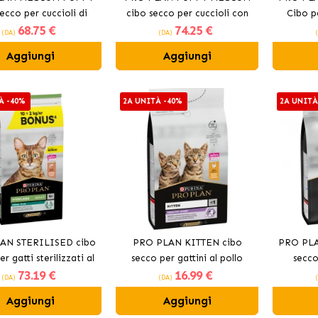
ecco per cuccioli di
cibo secco per cuccioli con
Cibo p
68
.75 €
74
.25 €
ia media con pollo.
Agnello
(DA)
(DA)
Aggiungi
Aggiungi
À -40%
2A UNITÀ -40%
2A UNITÀ
AN STERILISED cibo
PRO PLAN KITTEN cibo
PRO PLA
r gatti sterilizzati al
secco per gattini al pollo
secco
73
.19 €
16
.99 €
salmone
(DA)
(DA)
Aggiungi
Aggiungi