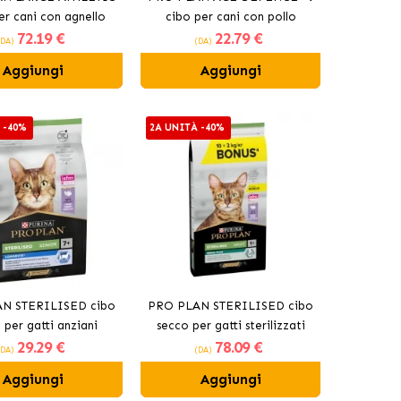
er cani con agnello
cibo per cani con pollo
72
.19 €
22
.79 €
(DA)
(DA)
Aggiungi
Aggiungi
 -40%
2A UNITÀ -40%
N STERILISED cibo
PRO PLAN STERILISED cibo
 per gatti anziani
secco per gatti sterilizzati
29
.29 €
78
.09 €
sterilizzati
con tacchino
(DA)
(DA)
Aggiungi
Aggiungi