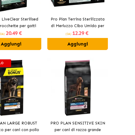
 LiveClear Sterilised
Pro Plan Terrina Sterilizzata
rocchette per gatti
di Merluzzo Cibo Umido per
20
.49 €
12
.29 €
lizzati al salmone
Gatti Sterilizzati
(DA)
(DA)
Aggiungi
Aggiungi
LO
AN LARGE ROBUST
PRO PLAN SENSITIVE SKIN
co per cani con pollo
per cani di razza grande