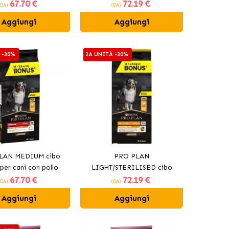
67
.70 €
72
.19 €
(DA)
(DA)
Aggiungi
Aggiungi
 -30%
2A UNITÀ -30%
LAN MEDIUM cibo
PRO PLAN
per cani con pollo
LIGHT/STERILISED cibo
67
.70 €
72
.19 €
secco per cani con pollo
(DA)
(DA)
Aggiungi
Aggiungi