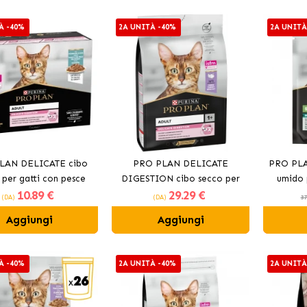
À -40%
2A UNITÀ -40%
2A UNITÀ
LAN DELICATE cibo
PRO PLAN DELICATE
PRO PLA
per gatti con pesce
DIGESTION cibo secco per
umido 
10
.89 €
29
.29 €
gatti con tacchino
(DA)
(DA)
37
Aggiungi
Aggiungi
À -40%
2A UNITÀ -40%
2A UNITÀ