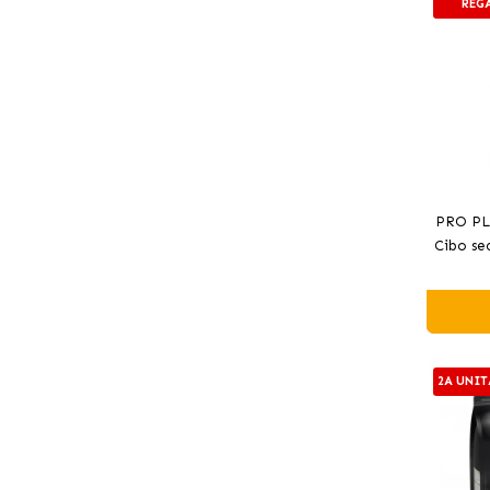
REG
PRO PL
Cibo se
2A UNIT