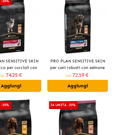
 -30%
AN SENSITIVE SKIN
PRO PLAN SENSITIVE SKIN
cco per cuccioli con
per cani robusti con salmone
74
.25 €
72
.19 €
salmone.
(DA)
(DA)
Aggiungi
Aggiungi
 -30%
2A UNITÀ -30%