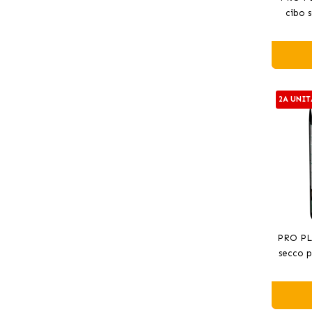
cibo s
tagl
2A UNIT
PRO PL
secco pe