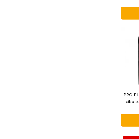
ster
PRO PL
cibo s