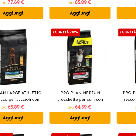
77
.69 €
65
.89 €
ilizzati al tacchino
pollo
(DA)
(DA)
Aggiungi
Aggiungi
2A UNITÀ -30%
2A UNITÀ
AN LARGE ATHLETIC
PRO PLAN MEDIUM
PRO P
ecco per cuccioli con
crocchette per cani con
secco 
65
.89 €
64
.59 €
pollo
agnello
(DA)
(DA)
Aggiungi
Aggiungi