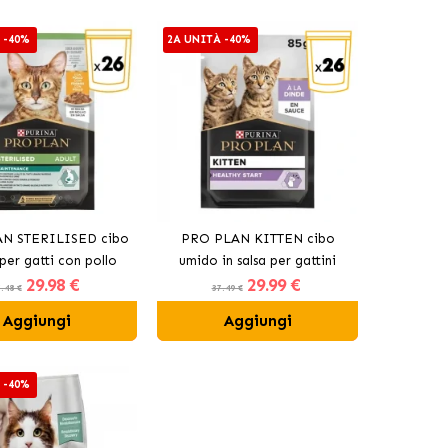
 -40%
2A UNITÀ -40%
N STERILISED cibo
PRO PLAN KITTEN cibo
per gatti con pollo
umido in salsa per gattini
29
.98 €
29
.99 €
.48 €
37.49 €
Aggiungi
Aggiungi
 -40%