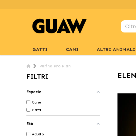
GATTI
CANI
ALTRI ANIMALI
Purina Pro Plan
ELEN
FILTRI
Especie
Cane
Gatti
Età
Adulto