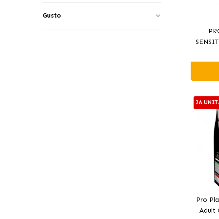
Gusto
PR
SENSIT
per
2A UNIT
Pro Pla
Adult 