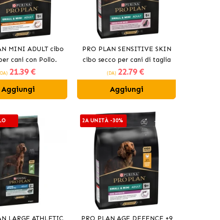
N MINI ADULT cibo
PRO PLAN SENSITIVE SKIN
per cani con Pollo.
cibo secco per cani di taglia
21
.39 €
22
.79 €
mini con salmone
(DA)
(DA)
Aggiungi
Aggiungi
LO
2A UNITÀ -30%
AN LARGE ATHLETIC
PRO PLAN AGE DEFENCE +9