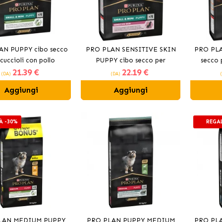
AN PUPPY cibo secco
PRO PLAN SENSITIVE SKIN
PRO PLA
cuccioli con pollo
PUPPY cibo secco per
secco 
21
.39 €
22
.19 €
cuccioli a base di salmone
(DA)
(DA)
Aggiungi
Aggiungi
À -30%
REGA
LAN MEDIUM PUPPY
PRO PLAN PUPPY MEDIUM
PRO PL