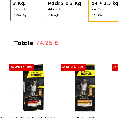
3 Kg.
Pack 2 x 3 Kg
14 + 2.5 k
22.79 €
44.67 €
74.25 €
7.60 €/Kg
7.44 €/Kg
4.50 €/Kg
74.25 €
Totale
2A UNITÀ -30%
2A UNITÀ -30%
2A
UST
PRO PLAN MEDIUM cibo
PRO PLAN