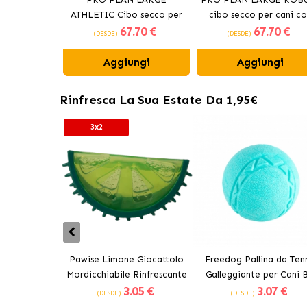
ATHLETIC Cibo secco per
cibo secco per cani co
67
.70 €
67
.70 €
cani con pollo
pollo
(DESDE)
(DESDE)
Aggiungi
Aggiungi
Rinfresca La Sua Estate Da 1,95€
3x2
Pawise Limone Giocattolo
Freedog Pallina da Tenn
Mordicchiabile Rinfrescante
Galleggiante per Cani B
3
.05 €
3
.07 €
per Cani 12 cm
(DESDE)
(DESDE)