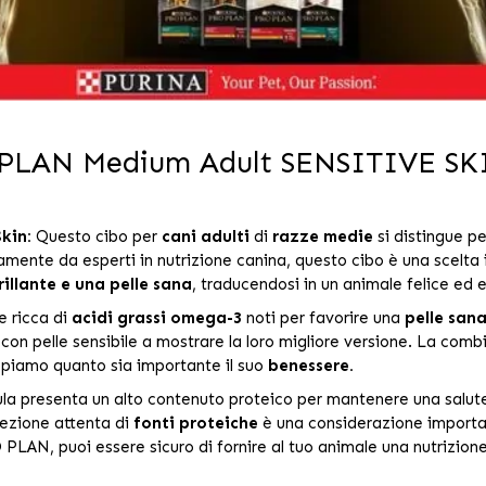
 PLAN Medium Adult SENSITIVE SK
kin:
Questo cibo per
cani adulti
di
razze medie
si distingue per
ente da esperti in nutrizione canina, questo cibo è una scelta i
rillante e una pelle sana
, traducendosi in un animale felice ed 
e ricca di
acidi grassi omega-3
noti per favorire una
pelle sana
 con pelle sensibile a mostrare la loro migliore versione. La com
appiamo quanto sia importante il suo
benessere.
ula presenta un alto contenuto proteico per mantenere una salut
lezione attenta di
fonti proteiche
è una considerazione importa
PLAN, puoi essere sicuro di fornire al tuo animale una nutrizion