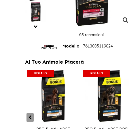
Modello:
7613035119024
Al Tuo Animale Piacerà
REGALO
REGALO
PRO PLAN LARGE
PRO PLAN LARGE ROB