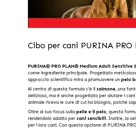
Cibo per cani PURINA PRO
PURINA® PRO PLAN® Medium Adult Sensitive S
come ingrediente principale. Progettato meticolosam
approccio scientifico mira a promuovere un
pelo b
Al centro di questa formula c'è il
salmone
, una font
delizioso, ma è anche progettato per aiutare i cani
animale riceva le cure di cui ha bisogno, poiché s
Oltre al suo focus sulla
pelle e il pelo
, questa form
rendendolo adatto per
cani sensibili.
Inoltre, la se
per i loro cani. Con questa opzione di PURINA PRO 