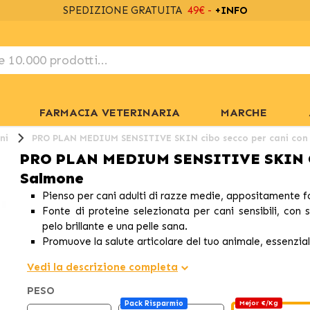
SPEDIZIONE GRATUITA
49€ -
+INFO
FARMACIA VETERINARIA
MARCHE
ni
PRO PLAN MEDIUM SENSITIVE SKIN cibo secco per cani con
PRO PLAN MEDIUM SENSITIVE SKIN Ci
Salmone
Pienso per cani adulti di razze medie, appositamente for
Fonte di proteine selezionata per cani sensibili, con
pelo brillante e una pelle sana.
Promuove la salute articolare del tuo animale, essenzial
Vedi la descrizione completa
PESO
Pack Risparmio
Mejor €/Kg