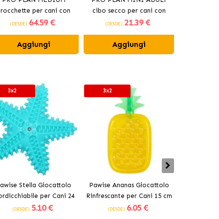
crocchette per cani con
cibo secco per cani con
per cani d
64
.59 €
21
.39 €
agnello
Pollo.
(DESDE)
(DESDE)
(DESDE)
Aggiungi
Aggiungi
Ag
3x2
3x2
3x2
awise Stella Giocattolo
Pawise Ananas Giocattolo
Pawise Bas
rdicchiabile per Cani 24
Rinfrescante per Cani 15 cm
Mordicchiab
5
.10 €
6
.05 €
cm
(DESDE)
(DESDE)
(DESDE