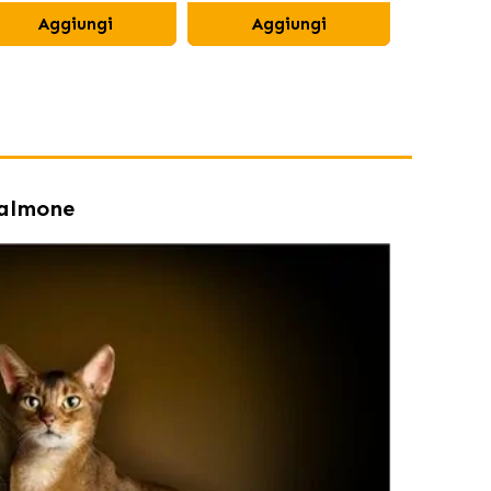
Aggiungi
Aggiungi
Ag
salmone