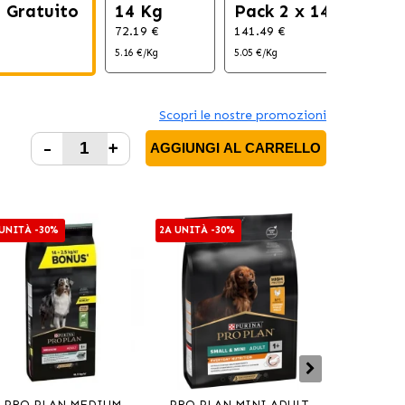
g Gratuito
14 Kg
Pack 2 x 14 Kg
72.19 €
141.49 €
5.16 €/Kg
5.05 €/Kg
Scopri le nostre promozioni
-
+
AGGIUNGI AL CARRELLO
 UNITÀ -30%
2A UNITÀ -30%
PRO PLAN MEDIUM
PRO PLAN MINI ADULT
PRO PLAN S