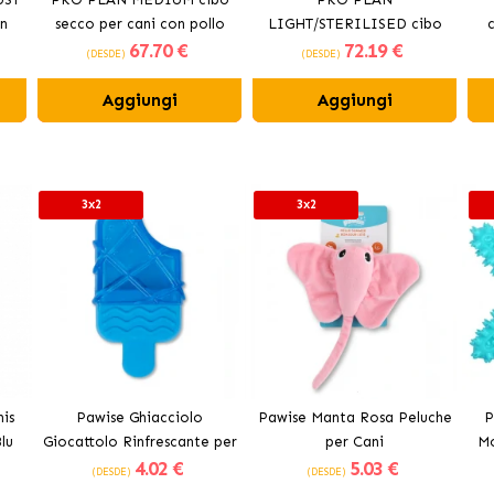
n
secco per cani con pollo
LIGHT/STERILISED cibo
67
.70 €
72
.19 €
secco per cani con pollo
(DESDE)
(DESDE)
Aggiungi
Aggiungi
3x2
3x2
is
Pawise Ghiacciolo
Pawise Manta Rosa Peluche
P
lu
Giocattolo Rinfrescante per
per Cani
Mo
4
.02 €
5
.03 €
Cani
(DESDE)
(DESDE)