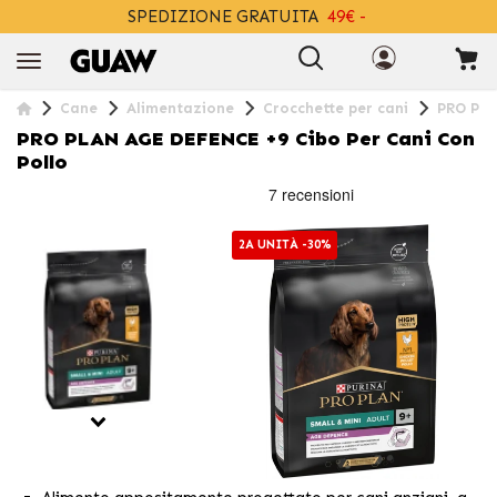
SPEDIZIONE GRATUITA
49€ -
+INFO
Cane
Alimentazione
Crocchette per cani
PRO PLA
PRO PLAN AGE DEFENCE +9 Cibo Per Cani Con
Pollo
2A UNITÀ -30%