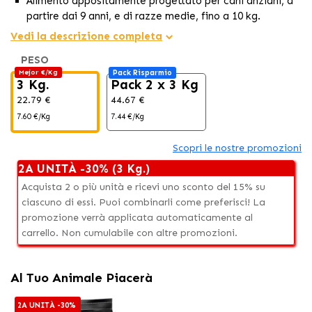
Alimento appositamente progettato per cani anziani, a
partire dai 9 anni, e di razze medie, fino a 10 kg.
Offre una nutrizione completa ed equilibrata con carne
Vedi la descrizione completa
di pollo come ingrediente principale.
PESO
Contenuto ridotto di grassi, ideale per cani anziani con
Mejor €/Kg
Pack Risparmio
esigenze caloriche ridotte, contribuendo così al
3 Kg.
Pack 2 x 3 Kg
mantenimento di un peso sano.
22.79 €
44.67 €
7.60 €/Kg
7.44 €/Kg
Scopri le nostre promozioni
2A UNITÀ -30% (3 Kg.)
Acquista 2 o più unità e ricevi uno sconto del 15% su
ciascuno di essi. Puoi combinarli come preferisci! La
promozione verrà applicata automaticamente al
carrello. Non cumulabile con altre promozioni.
Al Tuo Animale Piacerà
2A UNITÀ -30%