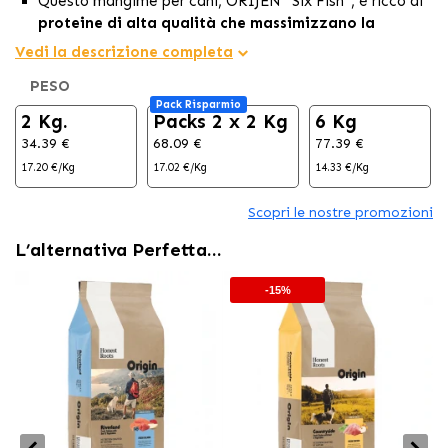
Questo mangime per cani, ORIJEN™ Six Fish™, è ricco di
proteine di alta qualità che massimizzano la
nutrizione.
Vedi la descrizione completa
Con un
85% di ingredienti a base di pesce di alta
PESO
qualità,
fornisce proteine, vitamine e minerali
Pack Risparmio
essenziali.
2 Kg.
Packs 2 x 2 Kg
6 Kg
Il rivestimento liofilizzato di fegato aggiunge un
sapore
34.39 €
68.09 €
77.39 €
irresistibile
a questa formula eccezionale prodotta in
17.20 €/Kg
17.02 €/Kg
14.33 €/Kg
Canada.
Scopri le nostre promozioni
L’alternativa Perfetta…
-15%