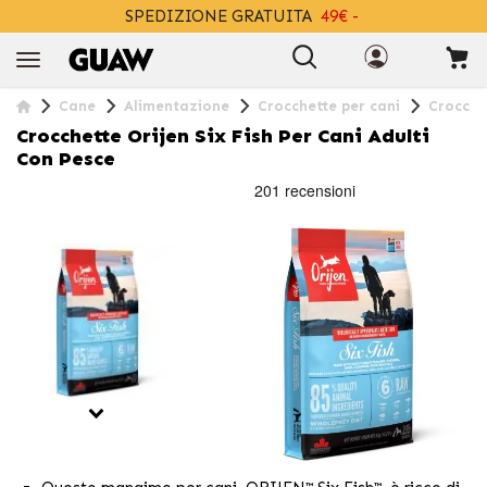
SPEDIZIONE GRATUITA
49€ -
+INFO
Cane
Alimentazione
Crocchette per cani
Crocchet
Crocchette Orijen Six Fish Per Cani Adulti
Con Pesce