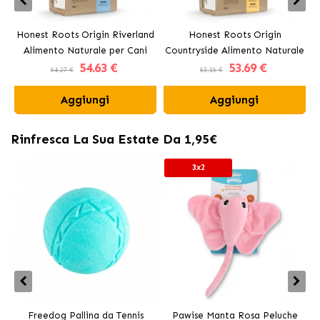
Honest Roots Origin Riverland
Honest Roots Origin
Alimento Naturale per Cani
Countryside Alimento Naturale
54
.63 €
53
.69 €
con Salmone e Manzo
per Cani con Pollo e Manzo
64.27 €
63.16 €
Aggiungi
Aggiungi
Rinfresca La Sua Estate Da 1,95€
3x2
Freedog Pallina da Tennis
Pawise Manta Rosa Peluche