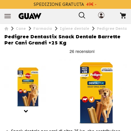
SPEDIZIONE GRATUITA
49€ -
+INFO
Cane
Farmacia
Igiene dentale
Pedigree Dentasti
Pedigree Dentastix Snack Dentale Barrette
Per Cani Grandi +25 Kg