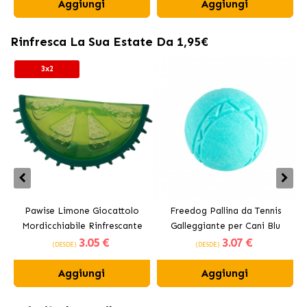
Aggiungi
Aggiungi
Rinfresca La Sua Estate Da 1,95€
3x2
Pawise Limone Giocattolo
Freedog Pallina da Tennis
Mordicchiabile Rinfrescante
Galleggiante per Cani Blu
3
.05 €
3
.07 €
per Cani 12 cm
(DESDE)
(DESDE)
Aggiungi
Aggiungi