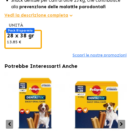
Snack dentale per cani di oltre 25 kg, che contribuisce
alla
prevenzione delle malattie parodontali
riducendo la formazione di tartaro fino all'80%.
Vedi la descrizione completa
Promuove una
ottima igiene dentale quotidiana,
UNITÀ
garantendo la salute orale dei cani di taglia grande.
Pack Risparmio
Favorisce la salute dentale,
offrendo una deliziosa
28 x 38 gr
ricompensa quotidiana che i cani adorano.
13.85 €
Scopri le nostre promozioni
Potrebbe Interessarti Anche