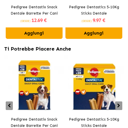
Pedigree Dentastix Snack
Pedigree Dentastics 5-10Kg
P
Dentale Barrette Per Cani
Sticks Dentale
12
.69 €
9
.97 €
Medi 10-25 kg
(DESDE)
(DESDE)
Aggiungi
Aggiungi
Ti Potrebbe Piacere Anche
Pedigree Dentastix Snack
Pedigree Dentastics 5-10Kg
P
Dentale Barrette Per Cani
Sticks Dentale