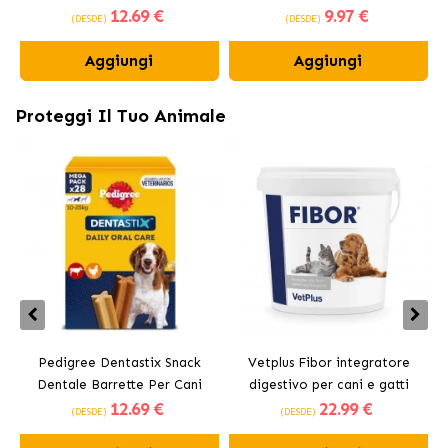
12
.69 €
9
.97 €
Medi 10-25 kg
(DESDE)
(DESDE)
Aggiungi
Aggiungi
Proteggi Il Tuo Animale
Pedigree Dentastix Snack
Vetplus Fibor integratore
Dentale Barrette Per Cani
digestivo per cani e gatti
12
.69 €
22
.99 €
Medi 10-25 kg
(DESDE)
(DESDE)