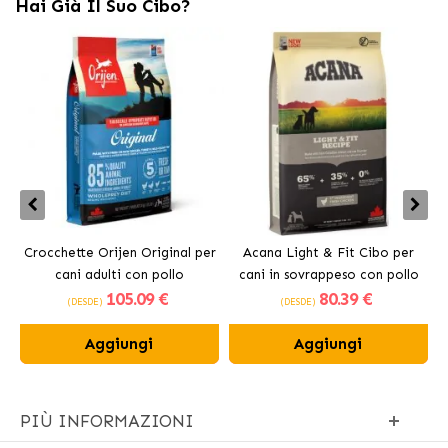
Hai Già Il Suo Cibo?
Crocchette Orijen Original per
Acana Light & Fit Cibo per
A
cani adulti con pollo
cani in sovrappeso con pollo
105
.09 €
80
.39 €
fresco
(DESDE)
(DESDE)
Aggiungi
Aggiungi
PIÙ INFORMAZIONI