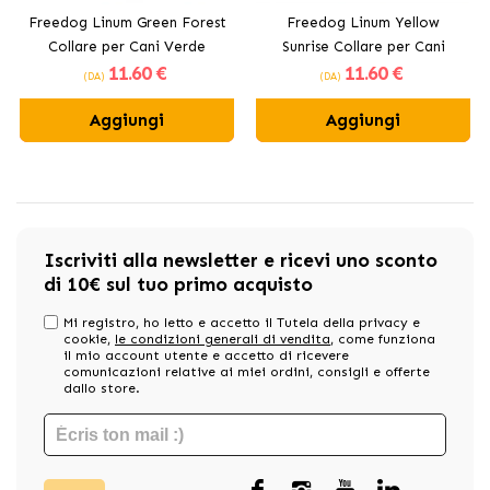
Freedog Linum Green Forest
Freedog Linum Yellow
Collare per Cani Verde
Sunrise Collare per Cani
11
.60 €
11
.60 €
Giallo
(DA)
(DA)
Aggiungi
Aggiungi
Iscriviti alla newsletter e ricevi uno sconto
di 10€ sul tuo primo acquisto
Mi registro, ho letto e accetto il Tutela della privacy e
cookie,
le condizioni generali di vendita
, come funziona
il mio account utente e accetto di ricevere
comunicazioni relative ai miei ordini, consigli e offerte
dallo store.