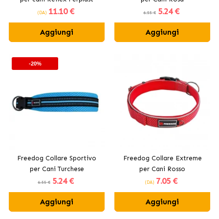
11
.10 €
5
.24 €
(DA)
6.55 €
Aggiungi
Aggiungi
-20%
Freedog Collare Sportivo
Freedog Collare Extreme
per Cani Turchese
per Cani Rosso
5
.24 €
7
.05 €
6.55 €
(DA)
Aggiungi
Aggiungi