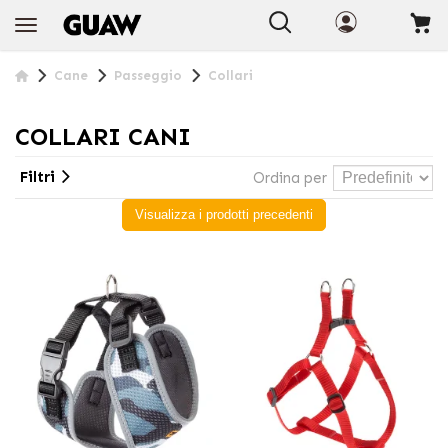
+INFO
Cane
Passeggio
Collari
COLLARI CANI
Filtri
Ordina per
Visualizza i prodotti precedenti