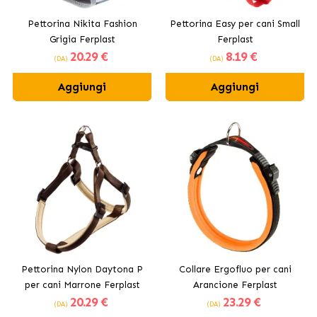
Pettorina Nikita Fashion
Pettorina Easy per cani Small
Grigia Ferplast
Ferplast
20
.29 €
8
.19 €
(DA)
(DA)
Aggiungi
Aggiungi
Pettorina Nylon Daytona P
Collare Ergofluo per cani
per cani Marrone Ferplast
Arancione Ferplast
20
.29 €
23
.29 €
(DA)
(DA)