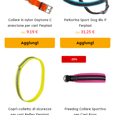
Collare in nylon Daytona C
Pettorina Sport Dog Blu P
arancione per cani Ferplast
Ferplast
9
.19 €
31
.25 €
(DA)
(DA)
Aggiungi
Aggiungi
-20%
Copri-colletto di sicurezza
Freedog Collare Sportivo
per cani Reflex Ferplast
per Cani Rosa