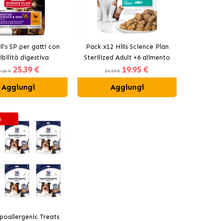
ll's SP per gatti con
Pack x12 Hills Science Plan
ibilità digestiva
Sterilized Adult +6 alimento
25
.39 €
19
.95 €
per gatti al sapore di trota
.21 €
24.94 €
(Cibo Umido)
Aggiungi
Aggiungi
%
ypoallergenic Treats