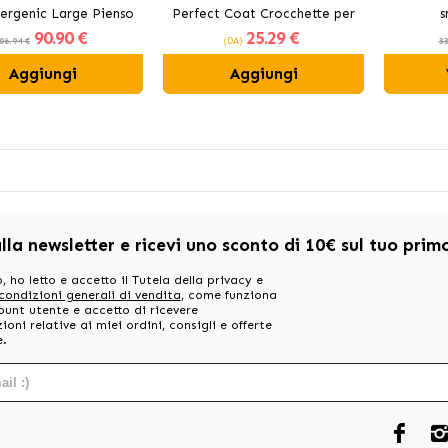
ergenic Large Pienso
Perfect Coat Crocchette per
s
90
.90 €
25
.29 €
Perros Grandes con
Gatti con Pollo
06.94 €
(DA)
33
Salmón
Aggiungi
Aggiungi
alla newsletter e ricevi uno sconto di 10€ sul tuo pri
, ho letto e accetto il Tutela della privacy e
 condizioni generali di vendita
, come funziona
ount utente e accetto di ricevere
oni relative ai miei ordini, consigli e offerte
e.