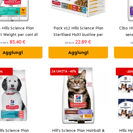
 Hills Science Plan
Pack x12 Hills Science Plan
Cibo Hi
t Weight per cani di
Sterilised Multi bustine per
sens
85
.40 €
22
.89 €
taglia media
gatti di carne e pesce
94.89 €
28.61 €
28
Aggiungi
Aggiungi
2A UNITÀ -40%
5%
-20
ills Science Plan
Hill's Science Plan Hairball &
Hills H