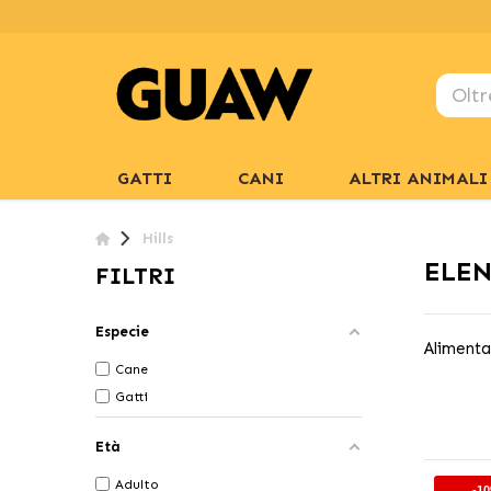
GATTI
CANI
ALTRI ANIMALI
Hills
ELEN
FILTRI
Especie
Alimenta
Cane
Gatti
Età
Adulto
-1