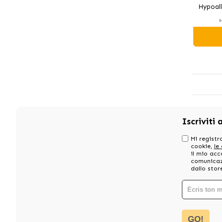
Hypoall
Para 
1
Iscriviti 
Mi registro
cookie,
le
il mio acc
comunicazi
dallo stor
GO!