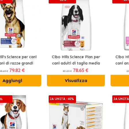
ill's Science per cani
Cibo Hills Science Plan per
Cibo Hi
ani di razze grandi
cani adulti di taglia media
cani an
79
.82 €
78
.65 €
con pollo
88.69 €
87.39 €
29
Aggiungi
Visualizza
2A UNITÀ -40%
2A UNITÀ
0%