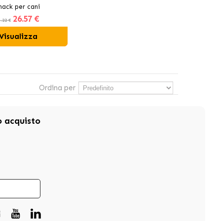
nack per cani
26
.57 €
.22 €
Visualizza
Ordina per
mo acquisto