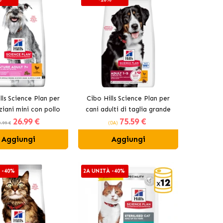
lls Science Plan per
Cibo Hills Science Plan per
ziani mini con pollo
cani adulti di taglia grande
26
.99 €
75
.59 €
con pollo
.99 €
(DA)
Aggiungi
Aggiungi
 -40%
2A UNITÀ -40%