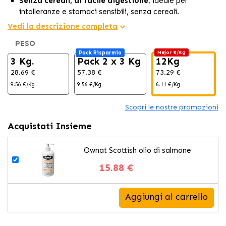
Senza cereali, di facile digestione
, ideale per
intolleranze e stomaci sensibili, senza cereali.
77% di
carne fresca di pollo e tacchino
, una fonte di
Vedi la descrizione completa
proteine di alta qualità.
PESO
Nutrizione completa e salute articolare:
Equilibrato
Pack Risparmio
Mejor €/Kg
con il 23% di carboidrati, glucosamina e condroitina per
3 Kg.
Pack 2 x 3 Kg
12Kg
la salute delle articolazioni.
28.69 €
57.38 €
73.29 €
Arricchito con omega 3 e 6, olio di pesce per una
pelle e
9.56 €/Kg
9.56 €/Kg
6.11 €/Kg
un pelo ottimali.
Scopri le nostre promozioni
Acquistati Insieme
Ownat Scottish olio di salmone
15.88 €
Aggiungi al carrello