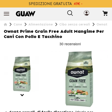
SPEDIZIONE GRATUITA
49€ -
+INFO
Cane
Alimentazione
Cibo senza cereali
Ownat Pr
Ownat Prime Grain Free Adult Mangime Per
Cani Con Pollo E Tacchino