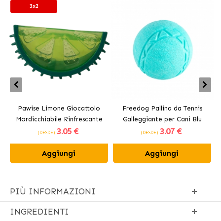
3x2
Pawise Limone Giocattolo
Freedog Pallina da Tennis
Mordicchiabile Rinfrescante
Galleggiante per Cani Blu
3
.05 €
3
.07 €
per Cani 12 cm
(DESDE)
(DESDE)
Aggiungi
Aggiungi
PIÙ INFORMAZIONI
INGREDIENTI