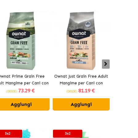
wnat Prime Grain Free
Ownat Just Grain Free Adult
Ownat Class
ult Mangime per Cani con
Mangime per Cani con
per Can
73
.29 €
81
.19 €
Pollo e Tacchino
Agnello
(DESDE)
(DESDE)
(DESDE)
Aggiungi
Aggiungi
Ag
3x2
3x2