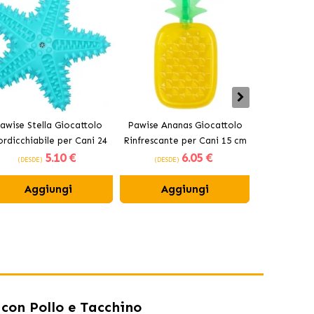
awise Stella Giocattolo
Pawise Ananas Giocattolo
Stange
rdicchiabile per Cani 24
Rinfrescante per Cani 15 cm
Protezione 
5
.10 €
6
.05 €
cm
per Cani e
(DESDE)
(DESDE)
(DESDE)
Aggiungi
Aggiungi
Ag
con Pollo e Tacchino