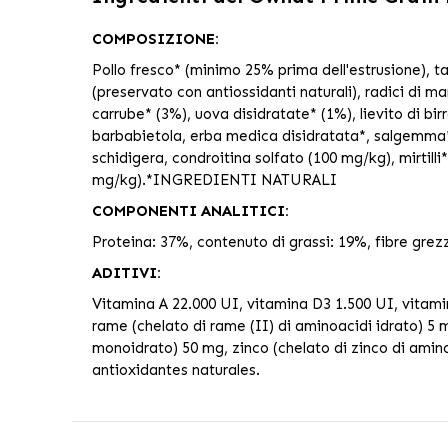
COMPOSIZIONE:
Pollo fresco* (minimo 25% prima dell'estrusione), ta
(preservato con antiossidanti naturali), radici di m
carrube* (3%), uova disidratate* (1%), lievito di bir
barbabietola, erba medica disidratata*, salgemma*,
schidigera, condroitina solfato (100 mg/kg), mirtil
mg/kg).*INGREDIENTI NATURALI
COMPONENTI ANALITICI:
Proteina: 37%, contenuto di grassi: 19%, fibre grez
ADITIVI:
Vitamina A 22.000 UI, vitamina D3 1.500 UI, vitamin
rame (chelato di rame (II) di aminoacidi idrato) 5 
monoidrato) 50 mg, zinco (chelato di zinco di aminoa
antioxidantes naturales.