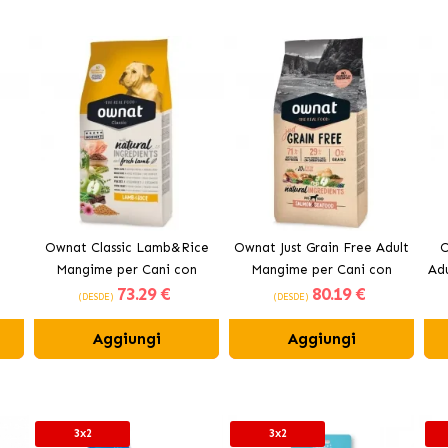
Ownat Classic Lamb&Rice
Ownat Just Grain Free Adult
O
Mangime per Cani con
Mangime per Cani con
Ad
73
.29 €
80
.19 €
Agnello e Riso
Salmone
(DESDE)
(DESDE)
Aggiungi
Aggiungi
3x2
3x2