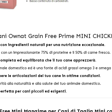
 Cani Ownat Grain Free Prime MINI CHI
 con ingredienti naturali per una nutrizione eccezionale.
, con un impressionante 75% di proteine e il 50% di carne fresca.
completa ed equilibrata che il tuo cane apprezzerà.
male domestico ed è una fonte di acidi grassi omega 3 e omega 
re le articolazioni del tuo cane in ottime condizioni.
rità alla naturalità e alla salute del tuo animale domestico.
perfetta per cani piccoli ed esigenti.
ree Mini Mangime per Cani di Taglia Mini co