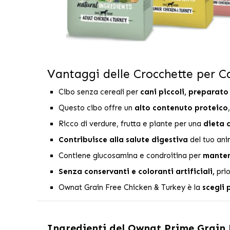
Vantaggi delle Crocchette per
Cibo senza cereali per
cani piccoli, preparato
Questo cibo offre un
alto contenuto proteico
Ricco di verdure, frutta e piante per una
dieta 
Contribuisce alla salute digestiva
del tuo ani
Contiene glucosamina e condroitina per
mantene
Senza conservanti e coloranti artificiali,
prio
Ownat Grain Free Chicken & Turkey è la
scegli 
Ingredienti del
Ownat Prime Grain F