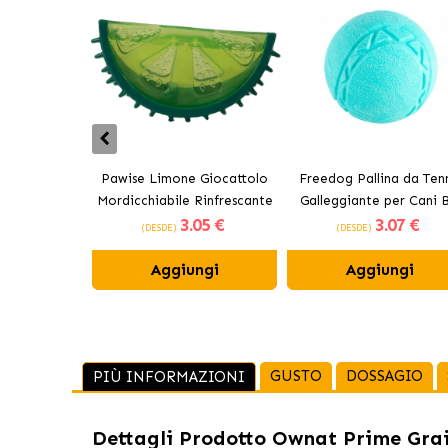
Pawise Limone Giocattolo
Freedog Pallina da Tenn
Mordicchiabile Rinfrescante
Galleggiante per Cani B
3
.05 €
3
.07 €
per Cani 12 cm
(DESDE)
(DESDE)
Aggiungi
Aggiungi
GUSTO
DOSSAGIO
PIÙ INFORMAZIONI
Dettagli Prodotto
Ownat Prime Grain