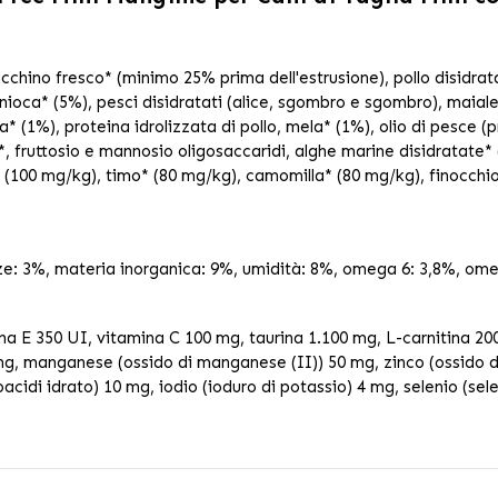
cchino fresco* (minimo 25% prima dell'estrusione), pollo disidratat
anioca* (5%), pesci disidratati (alice, sgombro e sgombro), maiale
ra* (1%), proteina idrolizzata di pollo, mela* (1%), olio di pesce (
 fruttosio e mannosio oligosaccaridi, alghe marine disidratate*
li* (100 mg/kg), timo* (80 mg/kg), camomilla* (80 mg/kg), finocchi
ze: 3%, materia inorganica: 9%, umidità: 8%, omega 6: 3,8%, omeg
a E 350 UI, vitamina C 100 mg, taurina 1.100 mg, L-carnitina 200
mg, manganese (ossido di manganese (II)) 50 mg, zinco (ossido di z
cidi idrato) 10 mg, iodio (ioduro di potassio) 4 mg, selenio (sele