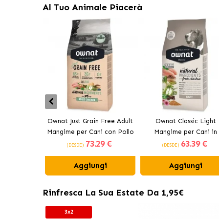
Al Tuo Animale Piacerà
Ownat Just Grain Free Adult
Ownat Classic Light
Mangime per Cani con Pollo
Mangime per Cani in
73
.29 €
63
.39 €
Sovrappeso
(DESDE)
(DESDE)
Aggiungi
Aggiungi
Rinfresca La Sua Estate Da 1,95€
3x2