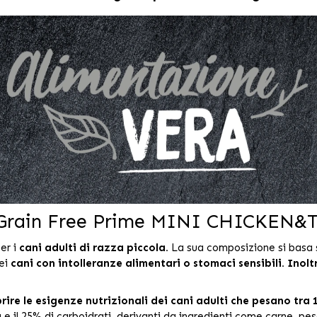
t Grain Free Prime MINI CHICKEN
er i
cani adulti di razza piccola.
La sua composizione si basa su
uei
cani con intolleranze alimentari o stomaci sensibili. Inolt
re le esigenze nutrizionali dei cani adulti che pesano tra 1
à e il 25% di carboidrati, derivanti da ingredienti come carne, pes