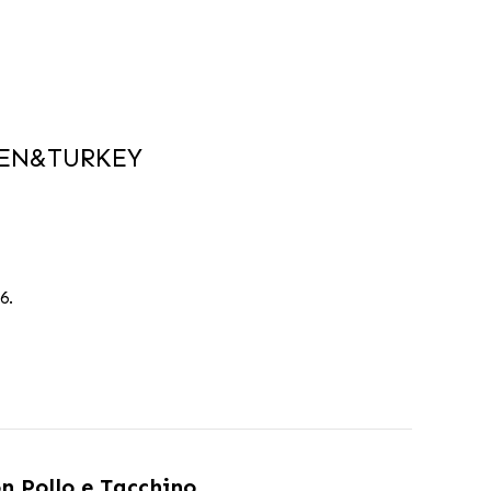
CKEN&TURKEY
6.
n Pollo e Tacchino