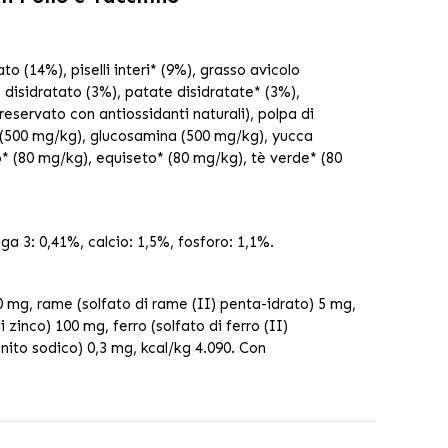
o (14%), piselli interi* (9%), grasso avicolo
 disidratato (3%), patate disidratate* (3%),
preservato con antiossidanti naturali), polpa di
 (500 mg/kg), glucosamina (500 mg/kg), yucca
o* (80 mg/kg), equiseto* (80 mg/kg), tè verde* (80
a 3: 0,41%, calcio: 1,5%, fosforo: 1,1%.
 mg, rame (solfato di rame (II) penta-idrato) 5 mg,
inco) 100 mg, ferro (solfato di ferro (II)
nito sodico) 0,3 mg, kcal/kg 4.090. Con