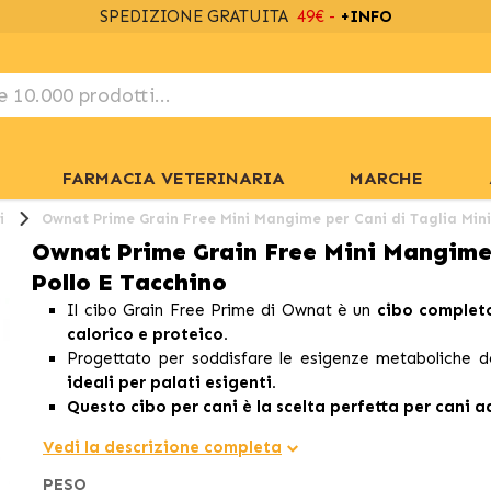
SPEDIZIONE GRATUITA
49€ -
+INFO
FARMACIA VETERINARIA
MARCHE
i
Ownat Prime Grain Free Mini Mangime per Cani di Taglia Mini
Ownat Prime Grain Free Mini Mangime 
Pollo E Tacchino
Il cibo Grain Free Prime di Ownat è un
cibo completo
calorico e proteico.
Progettato per soddisfare le esigenze metaboliche de
ideali per palati esigenti.
Questo cibo per cani è la scelta perfetta per cani ad
Vedi la descrizione completa
PESO