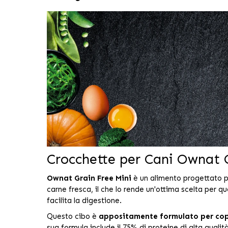
Crocchette per Cani Owna
Ownat Grain Free Mini
è un alimento progettato p
carne fresca, il che lo rende un'ottima scelta per q
facilita la digestione.
Questo cibo è
appositamente formulato per copri
sua formula include il 75% di proteine di alta qualit