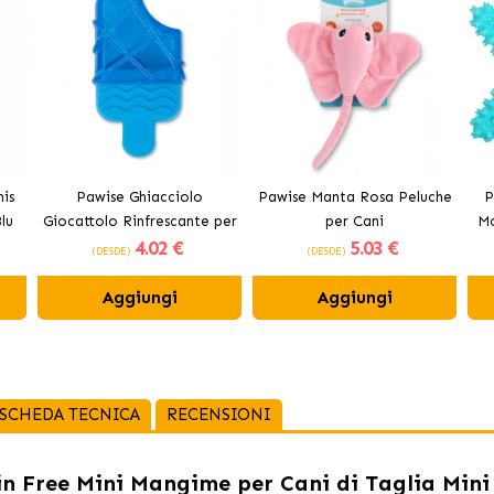
is
Pawise Ghiacciolo
Pawise Manta Rosa Peluche
P
lu
Giocattolo Rinfrescante per
per Cani
Mo
4
.02 €
5
.03 €
Cani
(DESDE)
(DESDE)
Aggiungi
Aggiungi
SCHEDA TECNICA
RECENSIONI
 Free Mini Mangime per Cani di Taglia Mini 