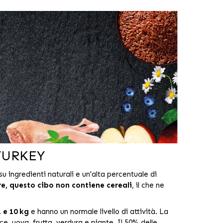
&TURKEY
 ingredienti naturali e un'alta percentuale di
re, questo cibo non contiene cereali
, il che ne
 e 10 kg
e hanno un normale livello di attività. La
ce, uova, frutta, verdura e piante. Il 50% delle