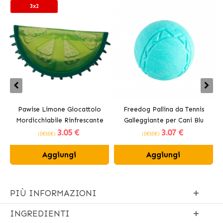
3x2
Pawise Limone Giocattolo
Freedog Pallina da Tennis
Mordicchiabile Rinfrescante
Galleggiante per Cani Blu
3
.05 €
3
.07 €
per Cani 12 cm
(DESDE)
(DESDE)
Aggiungi
Aggiungi
PIÙ INFORMAZIONI
INGREDIENTI