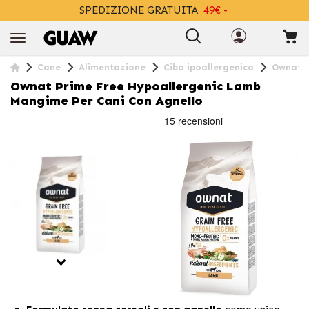
SPEDIZIONE GRATUITA
49€ -
+INFO
Cane
Alimentazione
Cibo ipoallergenico
Ownat P
Ownat Prime Free Hypoallergenic Lamb
Mangime Per Cani Con Agnello