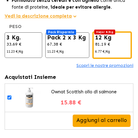
Formulato senza cereali e con agnello
come unica
fonte di proteine,
ideale per evitare allergie.
Con un
50% di agnello fresco
, garantisce
proteine di
Vedi la descrizione completa
alta qualità e un sapore eccezionale.
PESO
Questo cibo per cani assicura un
ottimo utilizzo dei
Pack Risparmio
Mejor €/Kg
nutrienti ed è perfetto per cani con intolleranze.
3 Kg.
Pack 2 x 3 Kg
12 Kg
33.69 €
67.38 €
81.19 €
11.23 €/Kg
11.23 €/Kg
6.77 €/Kg
Scopri le nostre promozioni
Acquistati Insieme
Ownat Scottish olio di salmone
15.88 €
Aggiungi al carrello