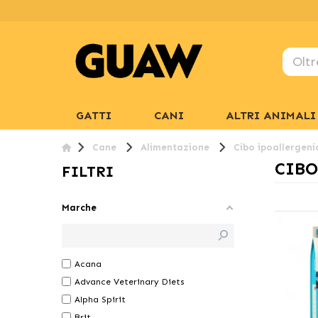
GATTI
CANI
ALTRI ANIMALI
Cane
Alimentazione
Cibo ipoallergeni
CIBO
FILTRI
Marche
Acana
Advance Veterinary Diets
Alpha Spirit
Brit