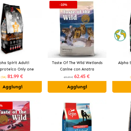
-10%
pha Spirit Adulti
Taste Of The Wild Wetlands
Alpha S
iproteico Only one
Canine con Anatra
81
.99 €
62
.45 €
(DA)
69.39 €
Aggiungi
Aggiungi
0%