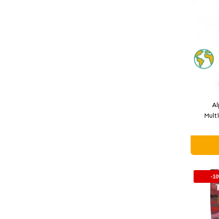
Al
Mult
-1