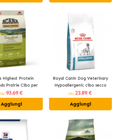
 Highest Protein
Royal Canin Dog Veterinary
nds Prairie Cibo per
Hypoallergenic cibo secco
93
.69 €
23
.89 €
adulti con agnello
per cani adulti
(DA)
(DA)
Aggiungi
Aggiungi