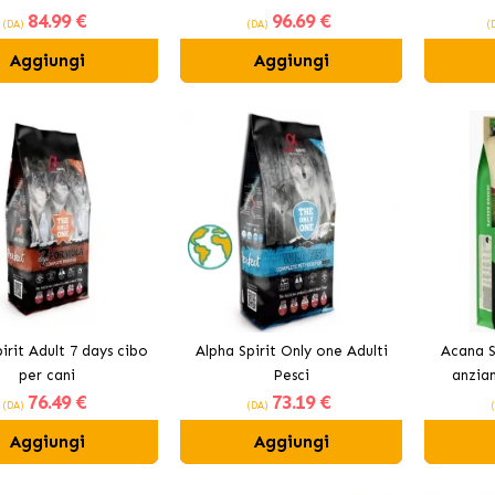
84
.99 €
96
.69 €
Affumicato
(DA)
(DA)
(
Aggiungi
Aggiungi
irit Adult 7 days cibo
Alpha Spirit Only one Adulti
Acana S
per cani
Pesci
anzian
76
.49 €
73
.19 €
(DA)
(DA)
Aggiungi
Aggiungi