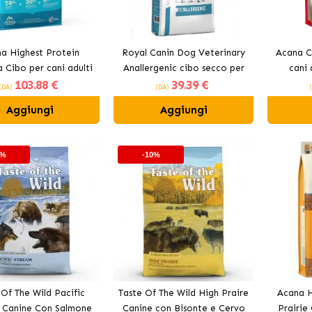
a Highest Protein
Royal Canin Dog Veterinary
Acana C
a Cibo per cani adulti
Anallergenic cibo secco per
cani
103
.88 €
39
.39 €
con pesce
cani adulti
(DA)
(DA)
Aggiungi
Aggiungi
0%
-10%
 Of The Wild Pacific
Taste Of The Wild High Praire
Acana H
 Canine Con Salmone
Canine con Bisonte e Cervo
Prairie 