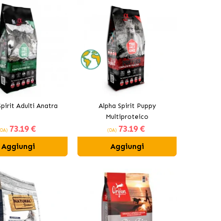
pirit Adulti Anatra
Alpha Spirit Puppy
Multiproteico
73
.19 €
73
.19 €
(DA)
(DA)
Aggiungi
Aggiungi