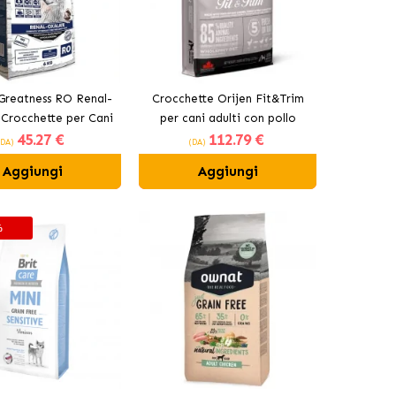
Greatness RO Renal-
Crocchette Orijen Fit&Trim
Crocchette per Cani
per cani adulti con pollo
45
.27 €
112
.79 €
al Tacchino
(DA)
(DA)
Aggiungi
Aggiungi
%