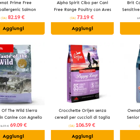
nat Prime Free
Alpha Spirit Cibo per Cani
Brit C
allergenic Salmon
Free Range Poultry con Aves
Sensitiv
82
.19 €
73
.19 €
gime per Cani con
di Cortile
di
(DA)
(DA)
19
Salmone
Aggiungi
Aggiungi
0%
 Of The Wild Sierra
Crocchette Orijen senza
Ownat
n Canine con Agnello
cereali per cuccioli di taglia
Senior
69
.09 €
106
.59 €
grande
Anziani 
76.77 €
(DA)
Aggiungi
Aggiungi