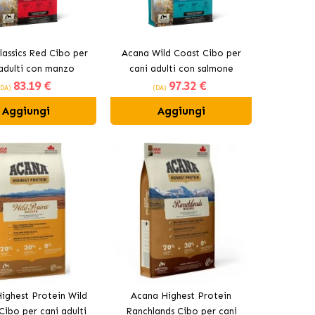
lassics Red Cibo per
Acana Wild Coast Cibo per
 adulti con manzo
cani adulti con salmone
83
.19 €
97
.32 €
(DA)
(DA)
Aggiungi
Aggiungi
ighest Protein Wild
Acana Highest Protein
Cibo per cani adulti
Ranchlands Cibo per cani