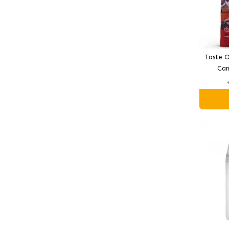
Taste O
Can