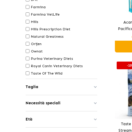
Farmina
Farmina VetLife
Hills
Acan
Pacific
Hills Prescription Diet
Natural Greatness
Orijen
Ownat
Purina Veterinary Diets
-1
Royal Canin Veterinary Diets
Taste Of The Wild
Taglia
Necessità speciali
Età
Taste
Stream