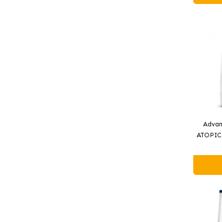
Advan
ATOPIC
secco 