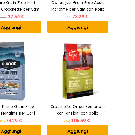
are Grain Free Mini
Ownat Just Grain Free Adult
e Crocchette per Cani
Mangime per Cani con Pollo
17
.54 €
73
.29 €
 Piccole Razze
.49 €
(DA)
Aggiungi
Aggiungi
 Prime Grain Free
Crocchette Orijen Senior per
 Mangime per Cani
cani anziani con pollo
74
.29 €
106
.59 €
con Pollo e Tacchino
(DA)
(DA)
Aggiungi
Aggiungi