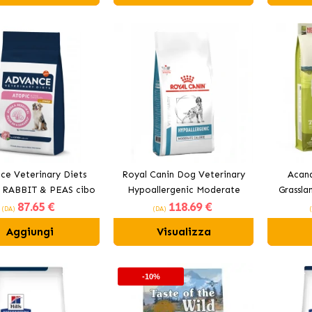
ce Veterinary Diets
Royal Canin Dog Veterinary
Acana
 RABBIT & PEAS cibo
Hypoallergenic Moderate
Grassla
87
.65 €
118
.69 €
per cani con coniglio
Calorie cibo secco per cani
cani 
(DA)
(DA)
adulti
Aggiungi
Visualizza
-10%