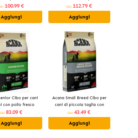
100
.99 €
112
.79 €
DA)
(DA)
Aggiungi
Aggiungi
enior Cibo per cani
Acana Small Breed Cibo per
i con pollo fresco
cani di piccola taglia con
83
.09 €
43
.49 €
pollo
(DA)
(DA)
Aggiungi
Aggiungi