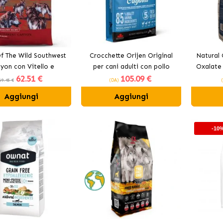
f The Wild Southwest
Crocchette Orijen Original
Natural 
yon con Vitello e
per cani adulti con pollo
Oxalate 
62
.51 €
105
.09 €
Cinghiale
69.45 €
(DA)
Aggiungi
Aggiungi
-10