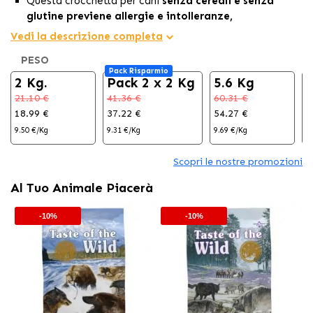
Questa crocchetta per cani
senza cereali e senza
glutine previene allergie e intolleranze,
promuovendo una salute ottimale nel tuo cane.
Vedi la descrizione completa
Questa formula include mirtilli e lamponi per
PESO
antiossidanti che
contrastano fattori esterni e
Pack Risparmio
radicali liberi.
2 Kg.
Pack 2 x 2 Kg
5.6 Kg
1
Un
approccio senza cereali
per una dieta canina
più
21.10 €
41.36 €
60.31 €
7
salutare ed equilibrata.
18.99 €
37.22 €
54.27 €
7
9.50 €/Kg
9.31 €/Kg
9.69 €/Kg
5
Scopri le nostre promozioni
Al Tuo Animale Piacerà
-10%
-10%