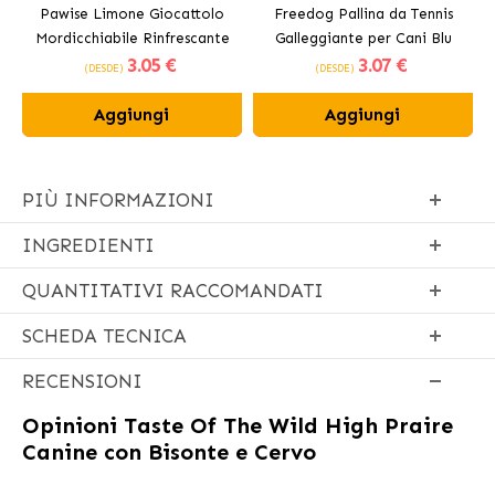
Pawise Limone Giocattolo
Freedog Pallina da Tennis
Mordicchiabile Rinfrescante
Galleggiante per Cani Blu
3
.05 €
3
.07 €
per Cani 12 cm
(DESDE)
(DESDE)
Aggiungi
Aggiungi
PIÙ INFORMAZIONI
INGREDIENTI
QUANTITATIVI RACCOMANDATI
SCHEDA TECNICA
RECENSIONI
Opinioni
Taste Of The Wild High Praire
Canine con Bisonte e Cervo