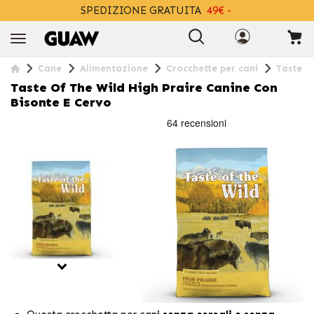
SPEDIZIONE GRATUITA
49€ -
+INFO
Cane
Alimentazione
Crocchette per cani
Taste O
Taste Of The Wild High Praire Canine Con
Bisonte E Cervo