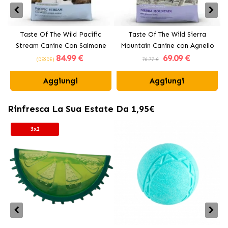
Taste Of The Wild Pacific
Taste Of The Wild Sierra
Stream Canine Con Salmone
Mountain Canine con Agnello
84
.99 €
69
.09 €
Affumicato
(DESDE)
76.77 €
Aggiungi
Aggiungi
Rinfresca La Sua Estate Da 1,95€
3x2