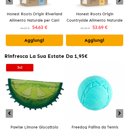
Honest Roots Origin Riverland
Honest Roots Origin
Alimento Naturale per Cani
Countryside Alimento Naturale
54
.63 €
53
.69 €
con Salmone e Manzo
per Cani con Pollo e Manzo
64.27 €
63.16 €
Aggiungi
Aggiungi
Rinfresca La Sua Estate Da 1,95€
3x2
Pawise Limone Giocattolo
Freedog Pallina da Tennis