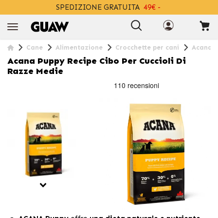
SPEDIZIONE GRATUITA
49€ -
+INFO
Cane
Alimentazione
Crocchette per cani
Acana P
Acana Puppy Recipe Cibo Per Cuccioli Di
Razze Medie