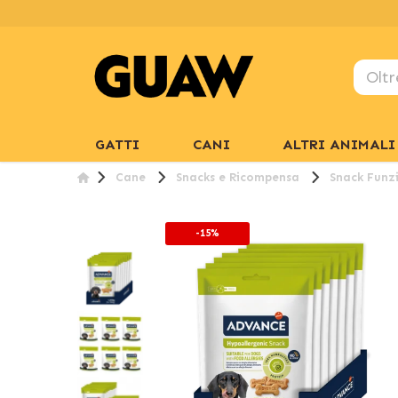
GATTI
CANI
ALTRI ANIMALI
Cane
Snacks e Ricompensa
Snack Funzi
-15%