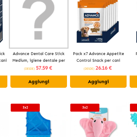
ick
Advance Dental Care Stick
Pack x7 Advance Appetite
cani
Medium, igiene dentale per
Control Snack per cani
57
.59 €
26
.16 €
cani
(DESDE)
(DESDE)
Aggiungi
Aggiungi
3x2
3x2