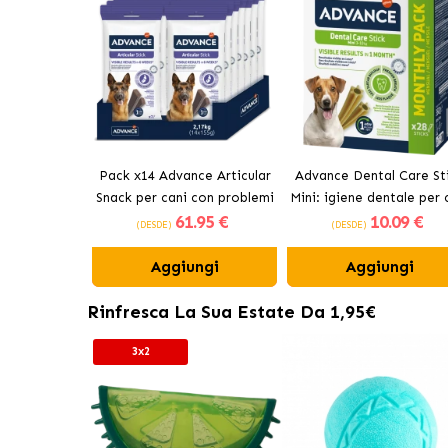
Pack x14 Advance Articular
Advance Dental Care St
Snack per cani con problemi
Mini: igiene dentale per 
61
.95 €
10
.09 €
articolari
(DESDE)
(DESDE)
Aggiungi
Aggiungi
Rinfresca La Sua Estate Da 1,95€
3x2