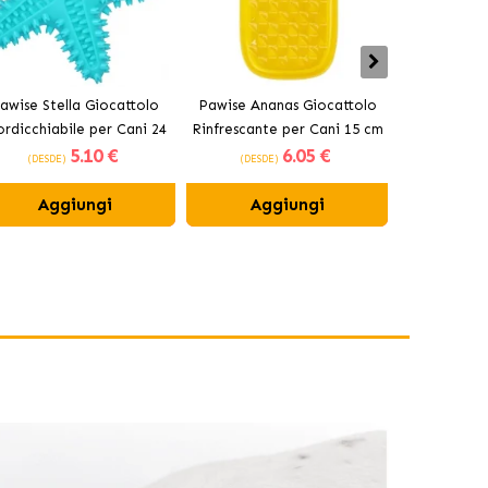
awise Stella Giocattolo
Pawise Ananas Giocattolo
Pawise Bas
rdicchiabile per Cani 24
Rinfrescante per Cani 15 cm
Mordicchiab
5
.10 €
6
.05 €
cm
(DESDE)
(DESDE)
(DESDE
Aggiungi
Aggiungi
Ag