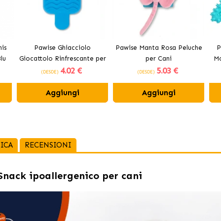
is
Pawise Ghiacciolo
Pawise Manta Rosa Peluche
P
lu
Giocattolo Rinfrescante per
per Cani
Mo
4
.02 €
5
.03 €
Cani
(DESDE)
(DESDE)
Aggiungi
Aggiungi
ICA
RECENSIONI
nack ipoallergenico per cani