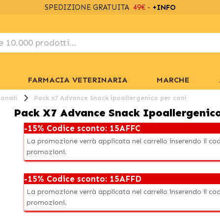
SPEDIZIONE GRATUITA
49€ -
+INFO
FARMACIA VETERINARIA
MARCHE
onali
Pack x7 Advance Snack ipoallergenico per cani
Pack X7 Advance Snack Ipoallergenico
-15% Codice sconto: 15AFFC
La promozione verrà applicata nel carrello inserendo il c
promozioni.
-15% Codice sconto: 15AFFD
La promozione verrà applicata nel carrello inserendo il c
promozioni.