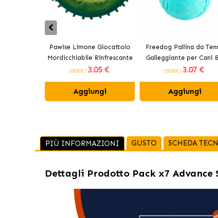
Pawise Limone Giocattolo
Freedog Pallina da Tenn
Mordicchiabile Rinfrescante
Galleggiante per Cani B
3
.05 €
3
.07 €
per Cani 12 cm
(DESDE)
(DESDE)
Aggiungi
Aggiungi
GUSTO
SCHEDA TECN
PIÙ INFORMAZIONI
Dettagli Prodotto
Pack x7 Advance S