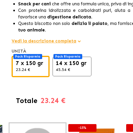
Snack per cani
che offre una formula unica, priva di in
Con proteina idrolizzata e carboidrati puri, aiuta a
favorisce una
digestione delicata.
Questo biscotto non solo
delizia il palato
, ma fornis
tuo animale.
Vedi la descrizione completa
UNITÀ
Pack Risparmio
Pack Risparmio
7 x 150 gr
14 x 150 gr
23.24 €
45.54 €
23.24 €
Totale
-15%