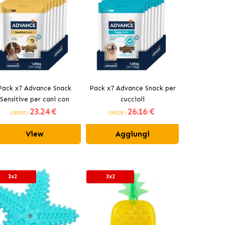
Pack x7 Advance Snack
Pack x7 Advance Snack per
Sensitive per cani con
cuccioli
23
.24 €
26
.16 €
digestioni sensibili
(DESDE)
(DESDE)
View
Aggiungi
3x2
3x2
3x2