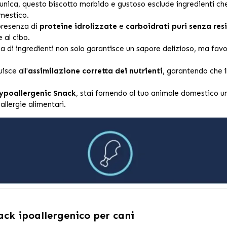
nica, questo biscotto morbido e gustoso esclude ingredienti che
omestico.
presenza di
proteine idrolizzate
e
carboidrati puri senza resi
e al cibo.
 di ingredienti non solo garantisce un sapore delizioso, ma fav
isce all'
assimilazione corretta dei nutrienti
, garantendo che i
poallergenic Snack
, stai fornendo al tuo animale domestico u
allergie alimentari.
ck ipoallergenico per cani