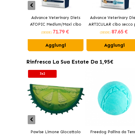
Advance Veterinary Diets
Advance Veterinary Die
ATOPIC Medium/Maxi cibo
ARTICULAR cibo secco 
71
.79 €
87
.65 €
secco per cani
cani
(DESDE)
(DESDE)
Aggiungi
Aggiungi
Rinfresca La Sua Estate Da 1,95€
3x2
Pawise Limone Giocattolo
Freedog Pallina da Tenn