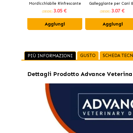
Mordicchiabile Rinfrescante
Galleggiante per Cani B
3
.05 €
3
.07 €
per Cani 12 cm
(DESDE)
(DESDE)
Aggiungi
Aggiungi
GUSTO
SCHEDA TECN
PIÙ INFORMAZIONI
Dettagli Prodotto
Advance Veterina