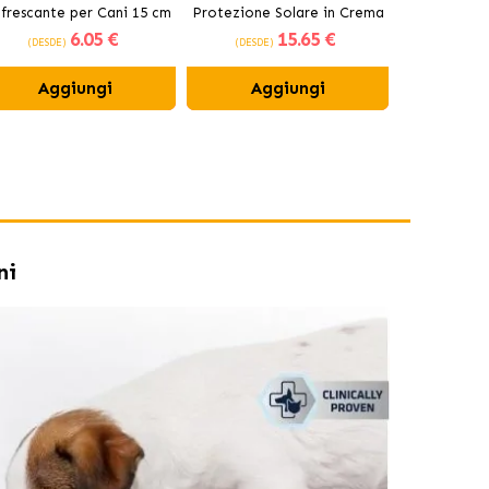
nfrescante per Cani 15 cm
Protezione Solare in Crema
Fotoprotet
6
.05 €
15
.65 €
per Cani e Gatti SPF 50+
Gatt
(DESDE)
(DESDE)
(DESDE)
Aggiungi
Aggiungi
Ag
ni