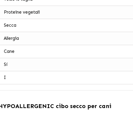
Proteine vegetali
Secca
Allergia
Cane
Sí
I
 HYPOALLERGENIC cibo secco per cani