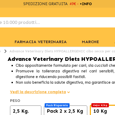
SPEDIZIONE GRATUITA
49€ -
+INFO
FARMACIA VETERINARIA
MARCHE
e
Advance Veterinary Diets HYPOALLERGENIC cibo secco per c
Advance Veterinary Diets HYPOALLER
Cibo appositamente formulato per cani, sia cuccioli che a
Promuove la tolleranza digestiva nei cani sensibili, 
digestione e riducendo possibili fastidi.
Non solo beneficia la salute digestiva, ma garantisce a
Vedi la descrizione completa
PESO
Pack Risparmio
Mejor €/Kg
2,5 Kg.
Pack 2 x 2,5 Kg
10 Kg