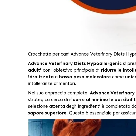
Crocchette per cani Advance Veterinary Diets Hypo
Advance Veterinary Diets Hypoallergenic
si pre
adulti
con l'obiettivo principale di
ridurre le intol
idrolizzata
a
basso peso molecolare
come
unic
intolleranze alimentari.
Nel suo approccio completo,
Advance Veterinary 
strategica cerca di
ridurre al minimo le possibili
selezione attenta degli ingredienti è completata d
sapore superiore.
Questo è essenziale per assicurar