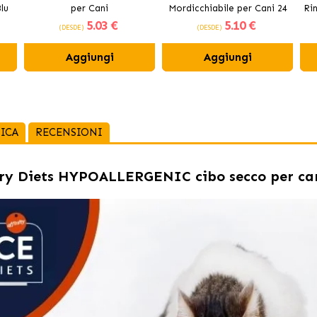
lu
per Cani
Mordicchiabile per Cani 24
Ri
5
.03 €
5
.10 €
cm
(DESDE)
(DESDE)
Aggiungi
Aggiungi
ICA
RECENSIONI
ry Diets HYPOALLERGENIC cibo secco per ca