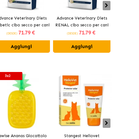
dvance Veterinary Diets
Advance Veterinary Diets
Advance Ve
betic cibo secco per cani
RENAL cibo secco per cani
ARTICUL
71
.79 €
71
.79 €
CALORIES c
(DESDE)
(DESDE)
(DESDE)
Aggiungi
Aggiungi
Ag
3x2
awise Ananas Giocattolo
Stangest Heliovet
Stangest 