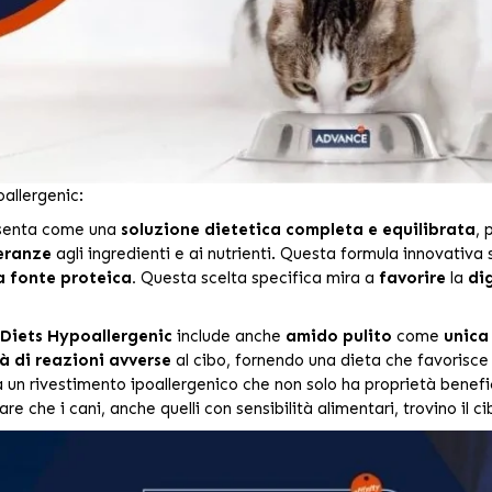
allergenic:
senta come una
soluzione dietetica completa e equilibrata
, 
leranze
agli ingredienti e ai nutrienti. Questa formula innovativa si
a fonte proteica.
Questa scelta specifica mira a
favorire
la
di
Diets Hypoallergenic
include anche
amido
pulito
come
unica
tà di reazioni avverse
al cibo, fornendo una dieta che favorisce l
a un rivestimento ipoallergenico che non solo ha proprietà benefi
e che i cani, anche quelli con sensibilità alimentari, trovino il ci