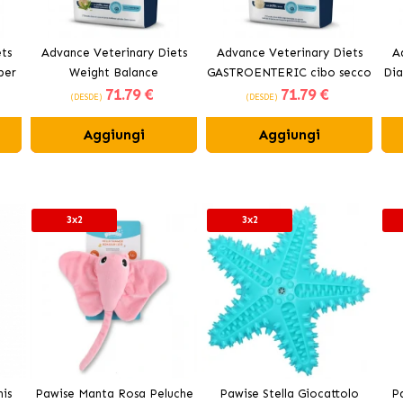
ts
Advance Veterinary Diets
Advance Veterinary Diets
A
per
Weight Balance
GASTROENTERIC cibo secco
Dia
71
.79 €
71
.79 €
Medium/Maxi cibo secco per
per cani
(DESDE)
(DESDE)
cani con sovrappeso
Aggiungi
Aggiungi
3x2
3x2
is
Pawise Manta Rosa Peluche
Pawise Stella Giocattolo
P