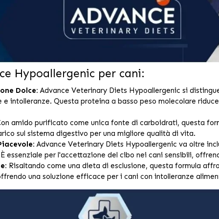
ce Hypoallergenic per cani:
ione Dolce:
Advance Veterinary Diets Hypoallergenic si distingue p
rgie e intolleranze. Questa proteina a basso peso molecolare riduce
on amido purificato come unica fonte di carboidrati, questa for
carico sul sistema digestivo per una migliore qualità di vita.
Piacevole:
Advance Veterinary Diets Hypoallergenic va oltre incl
 È essenziale per l'accettazione del cibo nei cani sensibili, off
e:
Risaltando come una dieta di esclusione, questa formula affro
offrendo una soluzione efficace per i cani con intolleranze alimen