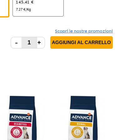
145.41 €
7.27 €/Kg
Scopri le nostre promozioni
-
+
AGGIUNGI AL CARRELLO