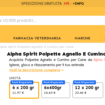
SPEDIZIONE GRATUITA
49€ -
+INFO
FARMACIA VETERINARIA
MARCHE
lpha Spirit Polpette Agnello e Cumino per Cane
Alpha Spirit Polpette Agnello E Cumin
Acquista Polpette Agnello e Cumino per Cane da
Alpha S
igiene, gioco e rilassamento per il tuo animale
Vedi la descrizione completa
UNITÀ
Pack Risparmio
Pack Risparmio
Pack Risparmio
6 x 200 gr
6x400gr
12 x 200 gr
11.97 €
16.63 €
23.46 €