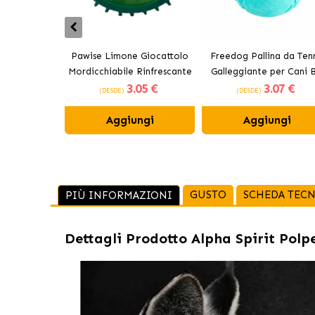
Pawise Limone Giocattolo
Freedog Pallina da Tenn
Mordicchiabile Rinfrescante
Galleggiante per Cani B
3
.05 €
3
.07 €
per Cani 12 cm
(DESDE)
(DESDE)
Aggiungi
Aggiungi
GUSTO
SCHEDA TECN
PIÙ INFORMAZIONI
Dettagli Prodotto
Alpha Spirit Polp