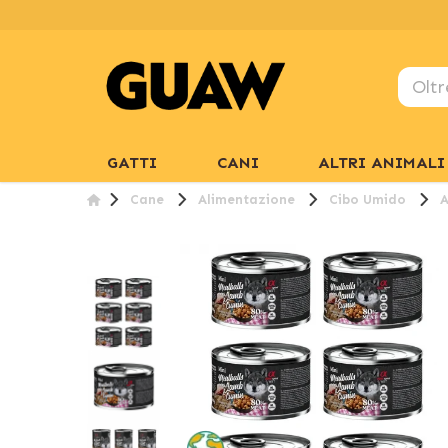
GATTI
CANI
ALTRI ANIMALI
Cane
Alimentazione
Cibo Umido
A