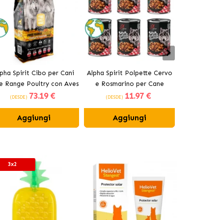
pha Spirit Cibo per Cani
Alpha Spirit Polpette Cervo
Pack Alpha S
e Range Poultry con Aves
e Rosmarino per Cane
per Cani
73
.19 €
11
.97 €
di Cortile
a
(DESDE)
(DESDE)
(DESDE)
Aggiungi
Aggiungi
Ag
3x2