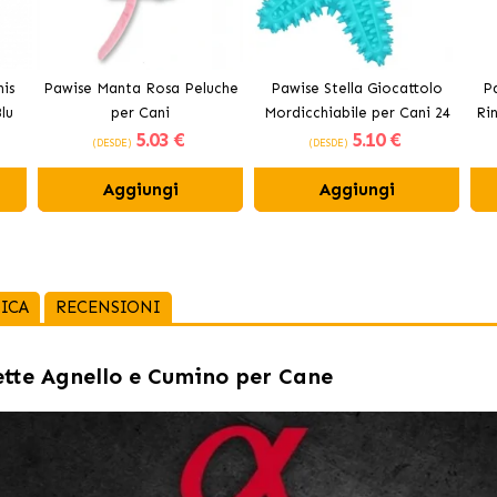
is
Pawise Manta Rosa Peluche
Pawise Stella Giocattolo
P
lu
per Cani
Mordicchiabile per Cani 24
Ri
5
.03 €
5
.10 €
cm
(DESDE)
(DESDE)
Aggiungi
Aggiungi
ICA
RECENSIONI
ette Agnello e Cumino per Cane