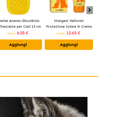
awise Ananas Giocattolo
Stangest Heliovet
Stangest 
nfrescante per Cani 15 cm
Protezione Solare in Crema
Fotoprotet
6
.05 €
15
.65 €
per Cani e Gatti SPF 50+
Gatt
(DESDE)
(DESDE)
(DESDE)
Aggiungi
Aggiungi
Ag