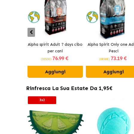
Alpha spirit Adult 7 days cibo
Alpha Spirit Only one Adu
per cani
Pesci
76
.99 €
73
.19 €
(DESDE)
(DESDE)
Aggiungi
Aggiungi
Rinfresca La Sua Estate Da 1,95€
3x2