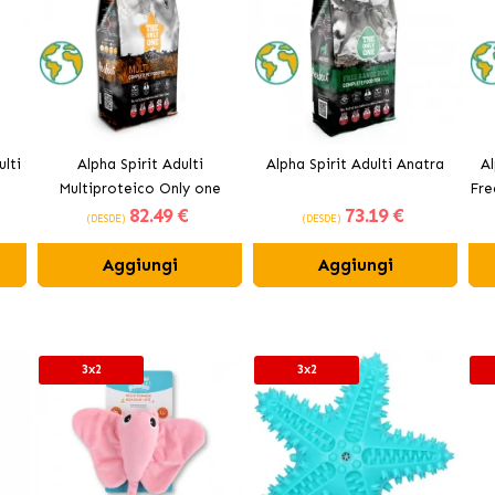
lti
Alpha Spirit Adulti
Alpha Spirit Adulti Anatra
Al
Multiproteico Only one
Fre
82
.49 €
73
.19 €
(DESDE)
(DESDE)
Aggiungi
Aggiungi
3x2
3x2