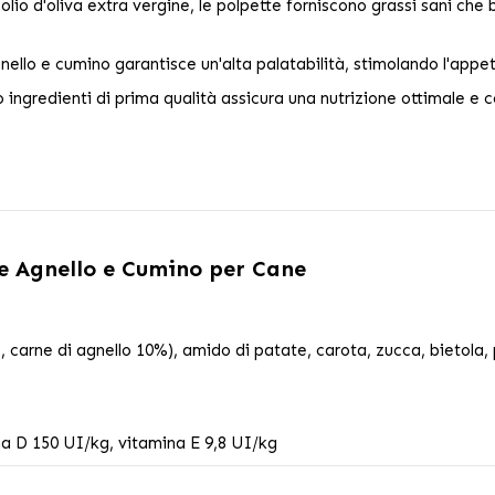
olio d'oliva extra vergine, le polpette forniscono grassi sani che b
ello e cumino garantisce un'alta palatabilità, stimolando l'appet
ingredienti di prima qualità assicura una nutrizione ottimale e co
te Agnello e Cumino per Cane
 carne di agnello 10%), amido di patate, carota, zucca, bietola, 
ina D 150 UI/kg, vitamina E 9,8 UI/kg