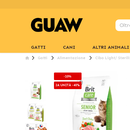
GATTI
CANI
ALTRI ANIMALI
Gatti
Alimentazione
Cibo Light/ Steril
-10%
2A UNITÀ -40%