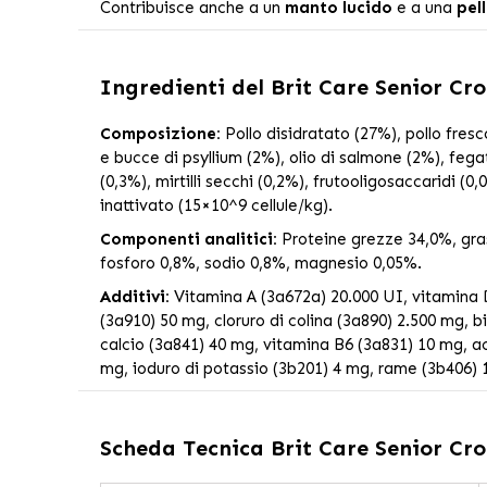
Contribuisce anche a un
manto lucido
e a una
pel
Ingredienti del
Brit Care Senior Cro
Composizione:
Pollo disidratato (27%), pollo fresco
e bucce di psyllium (2%), olio di salmone (2%), fegat
(0,3%), mirtilli secchi (0,2%), frutooligosaccaridi 
inattivato (15×10^9 cellule/kg).
Componenti analitici:
Proteine grezze 34,0%, gras
fosforo 0,8%, sodio 0,8%, magnesio 0,05%.
Additivi:
Vitamina A (3a672a) 20.000 UI, vitamina D
(3a910) 50 mg, cloruro di colina (3a890) 2.500 mg,
calcio (3a841) 40 mg, vitamina B6 (3a831) 10 mg, a
mg, ioduro di potassio (3b201) 4 mg, rame (3b406) 
Scheda Tecnica
Brit Care Senior Cro