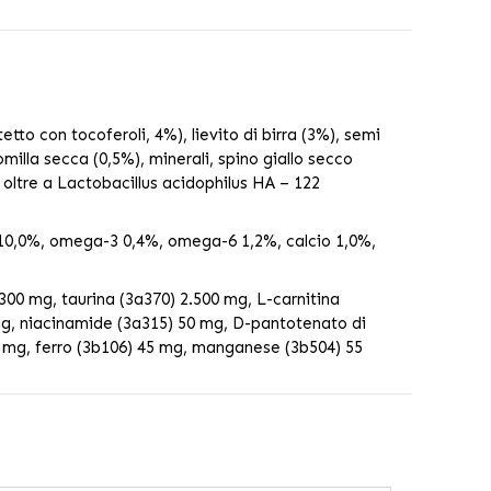
etto con tocoferoli, 4%), lievito di birra (3%), semi
omilla secca (0,5%), minerali, spino giallo secco
, oltre a Lactobacillus acidophilus HA – 122
à 10,0%, omega-3 0,4%, omega-6 1,2%, calcio 1,0%,
00 mg, taurina (3a370) 2.500 mg, L-carnitina
 mg, niacinamide (3a315) 50 mg, D-pantotenato di
0 mg, ferro (3b106) 45 mg, manganese (3b504) 55