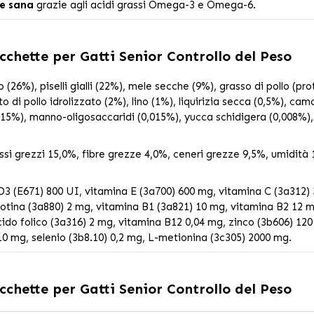
le sana
grazie agli acidi grassi Omega-3 e Omega-6.
cchette per Gatti Senior Controllo del Peso
 (26%), piselli gialli (22%), mele secche (9%), grasso di pollo (prot
o di pollo idrolizzato (2%), lino (1%), liquirizia secca (0,5%), cam
(0,015%), manno-oligosaccaridi (0,015%), yucca schidigera (0,008%)
si grezzi 15,0%, fibre grezze 4,0%, ceneri grezze 9,5%, umidit
3 (E671) 800 UI, vitamina E (3a700) 600 mg, vitamina C (3a312) 3
 biotina (3a880) 2 mg, vitamina B1 (3a821) 10 mg, vitamina B2 12
cido folico (3a316) 2 mg, vitamina B12 0,04 mg, zinco (3b606) 12
10 mg, selenio (3b8.10) 0,2 mg, L-metionina (3c305) 2000 mg.
cchette per Gatti Senior Controllo del Peso