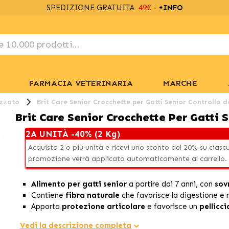
SPEDIZIONE GRATUITA
49€ -
+INFO
FARMACIA VETERINARIA
MARCHE
izzato
Brit Care Senior Crocchette per Gatti Senior Controllo d
Brit Care Senior Crocchette Per Gatti 
2A UNITÀ -40% (2 Kg)
Acquista 2 o più unità e ricevi uno sconto del 20% su ciasc
promozione verrà applicata automaticamente al carrello.
Alimento per gatti senior
a partire dai 7 anni, con
sov
Contiene
fibra naturale
che favorisce la digestione e
Apporta
protezione articolare
e favorisce un
pellicci
Vedi la descrizione completa