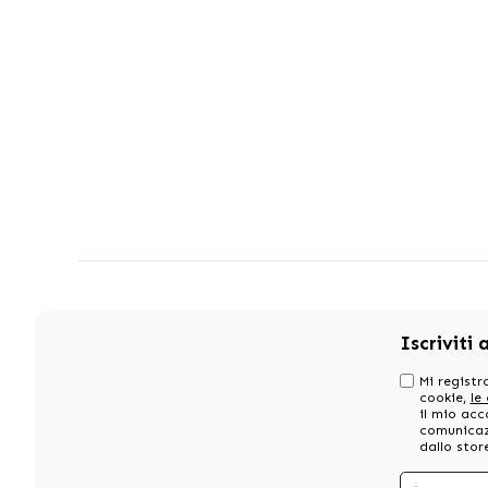
Iscriviti 
Mi registro
cookie,
le
il mio acc
comunicazi
dallo stor