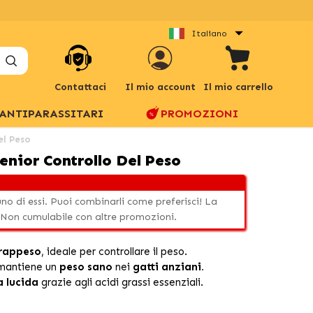
Italiano
Contattaci
Il mio account
Il mio carrello
ANTIPARASSITARI
PROMOZIONI
el Peso
Senior Controllo Del Peso
uno di essi. Puoi combinarli come preferisci! La
 Non cumulabile con altre promozioni.
rappeso
, ideale per controllare il peso.
 mantiene un
peso sano
nei
gatti anziani.
a lucida
grazie agli acidi grassi essenziali.