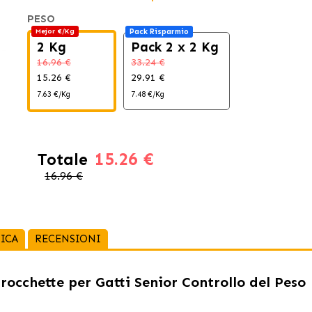
PESO
Mejor €/Kg
Pack Risparmio
2 Kg
Pack 2 x 2 Kg
16.96 €
33.24 €
15.26 €
29.91 €
7.63 €/Kg
7.48 €/Kg
15.26 €
Totale
16.96 €
ICA
RECENSIONI
rocchette per Gatti Senior Controllo del Peso