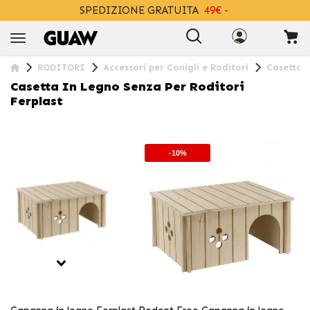
SPEDIZIONE GRATUITA
49€ -
+INFO
RODITORI
Accessori per Conigli e Roditori
Casetta i
Casetta In Legno Senza Per Roditori
Ferplast
-10%