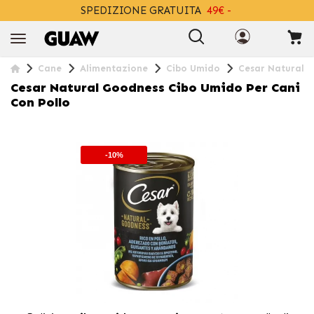
SPEDIZIONE GRATUITA
49€ -
+INFO
Cane
Alimentazione
Cibo Umido
Cesar Natural G
Cesar Natural Goodness Cibo Umido Per Cani
Con Pollo
-10%