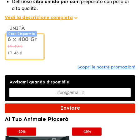
Delizioso
cibo umido per cani
preparato con pollo di
alta qualità.
Ricetta completa ed equilibrata che garantisce
Vedi la descrizione completa
un'alimentazione nutriente
e gustosa.
UNITÀ
Ideale per integrare o sostituire le crocchette secche
Pack Risparmio
con
consistenza morbida e appetitosa
.
6 x 400 Gr
19.40 €
17.46 €
Scopri le nostre promozioni
Avvisami quando disponibile
Inviare
Al Tuo Animale Piacerà
-10%
-10%