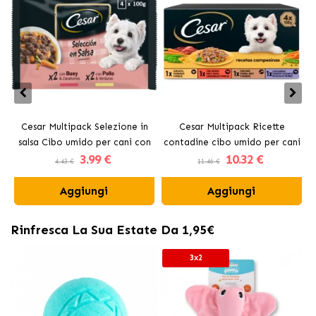
Cesar Multipack Selezione in
Cesar Multipack Ricette
salsa Cibo umido per cani con
contadine cibo umido per cani
3
.99 €
10
.32 €
manzo e pollo
in salsa
4.43 €
11.46 €
Aggiungi
Aggiungi
Rinfresca La Sua Estate Da 1,95€
3x2