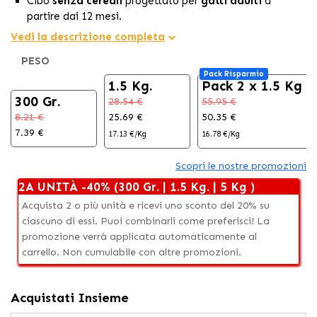
Cibo
senza cereali
progettato per
gatti adulti
a
partire dai 12 mesi.
La formula è progettata per affrontare
problemi
Vedi la descrizione completa
urinari
nei gatti, garantendo un adeguato equilibrio del
PESO
pH nel tratto urinario.
Pack Risparmio
Il suo ingrediente principale, l'<strong'anatra, fornisce al
1.5 Kg.
Pack 2 x 1.5 Kg
tuo gatto le
proteine
e i
nutrienti
necessari per una
300 Gr.
28.54 €
55.95 €
salute ottimale.
8.21 €
25.69 €
50.35 €
7.39 €
17.13 €/Kg
16.78 €/Kg
Scopri le nostre promozioni
2A UNITÀ -40% (300 Gr. | 1.5 Kg. | 5 Kg )
Acquista 2 o più unità e ricevi uno sconto del 20% su
ciascuno di essi. Puoi combinarli come preferisci! La
promozione verrà applicata automaticamente al
carrello. Non cumulabile con altre promozioni.
Acquistati Insieme