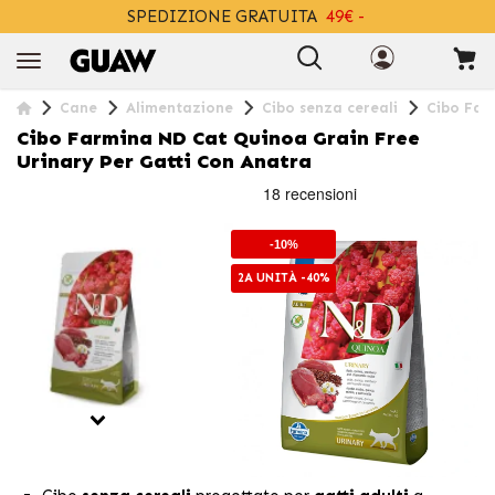
SPEDIZIONE GRATUITA
49€ -
+INFO
Cane
Alimentazione
Cibo senza cereali
Cibo Far
Cibo Farmina ND Cat Quinoa Grain Free
Urinary Per Gatti Con Anatra
-10%
2A UNITÀ -40%