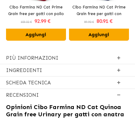
Cibo Farmina ND Cat Prime
Cibo Farmina ND Cat Prime
Grain free per gatti con pollo
Grain free per gatti con
92
.99 €
80
.91 €
agnello
103.32 €
89.90 €
Aggiungi
Aggiungi
PIÙ INFORMAZIONI
INGREDIENTI
SCHEDA TECNICA
RECENSIONI
Opinioni
Cibo Farmina ND Cat Quinoa
Grain free Urinary per gatti con anatra