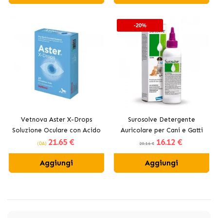
-20%
Vetnova Aster X-Drops
Surosolve Detergente
Soluzione Oculare con Acido
Auricolare per Cani e Gatti
21
.65 €
16
.12 €
Ialuronico per Cani e Gatti
(DA)
20.16 €
in Monodose
Aggiungi
Aggiungi