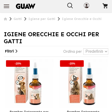
+INFO
Gatti
Igiene per Gatti
Igiene Orecchie e Occhi
IGIENE ORECCHIE E OCCHI PER
GATTI
Filtri
Ordina per
-20%
-20%
Beaphar Detergente per
Beaphar Detergente