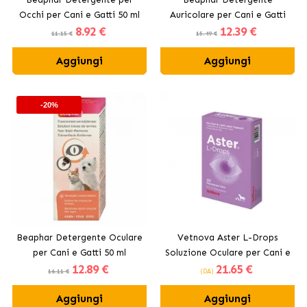
Occhi per Cani e Gatti 50 ml
Auricolare per Cani e Gatti
8
.92 €
12
.39 €
50 ml
11.15 €
15.49 €
Aggiungi
Aggiungi
-20%
Beaphar Detergente Oculare
Vetnova Aster L-Drops
per Cani e Gatti 50 ml
Soluzione Oculare per Cani e
12
.89 €
21
.65 €
Gatti in Monodose
16.11 €
(DA)
Aggiungi
Aggiungi