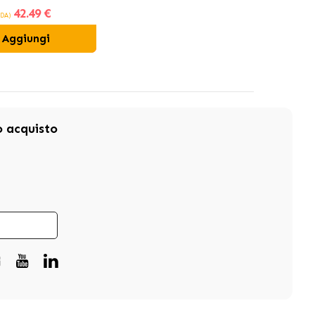
42
.49 €
selvatico
(DA)
Aggiungi
mo acquisto