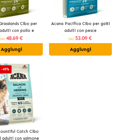
Grasslands Cibo per
Acana Pacifica Cibo per gatti
 adulti con pollo e
adulti con pesce
48
.69 €
53
.09 €
anatra
(DA)
(DA)
Aggiungi
Aggiungi
 -40%
ountiful Catch Cibo
i adulti con salmone