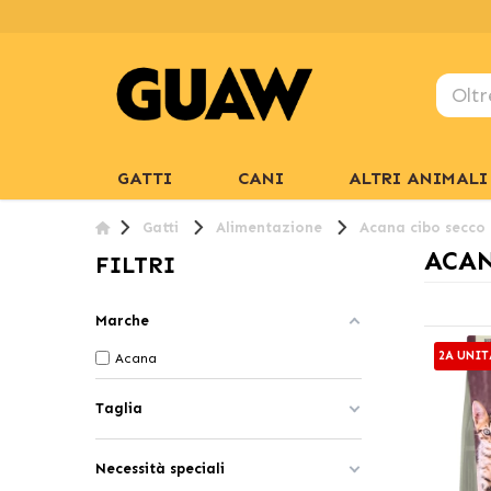
GATTI
CANI
ALTRI ANIMALI
Gatti
Alimentazione
Acana cibo secco 
ACAN
FILTRI
Marche
2A UNIT
Acana
Taglia
Necessità speciali