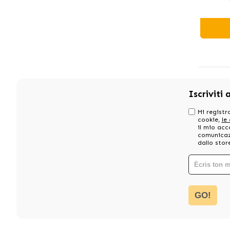
Iscriviti 
Mi registro
cookie,
le
il mio acc
comunicazi
dallo stor
GO!