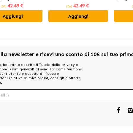
42
.49 €
42
.49 €
pollo fresco
(DA)
(DA)
Aggiungi
Aggiungi
alla newsletter e ricevi uno sconto di 10€ sul tuo pri
, ho letto e accetto il Tutela della privacy e
 condizioni generali di vendita
, come funziona
ount utente e accetto di ricevere
oni relative ai miei ordini, consigli e offerte
e.