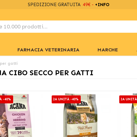
SPEDIZIONE GRATUITA
49€ -
+INFO
FARMACIA VETERINARIA
MARCHE
per gatti
A CIBO SECCO PER GATTI
À -40%
2A UNITÀ -40%
2A UNITÀ