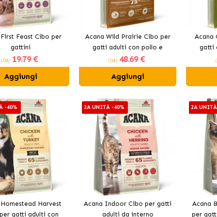
First Feast Cibo per
Acana Wild Prairie Cibo per
Acana 
gattini
gatti adulti con pollo e
gatti
19
.79 €
48
.69 €
tacchino
(DA)
(DA)
Aggiungi
Aggiungi
À -40%
2A UNITÀ -40%
2A UNITÀ
 Homestead Harvest
Acana Indoor Cibo per gatti
Acana B
per gatti adulti con
adulti da interno
per gatt