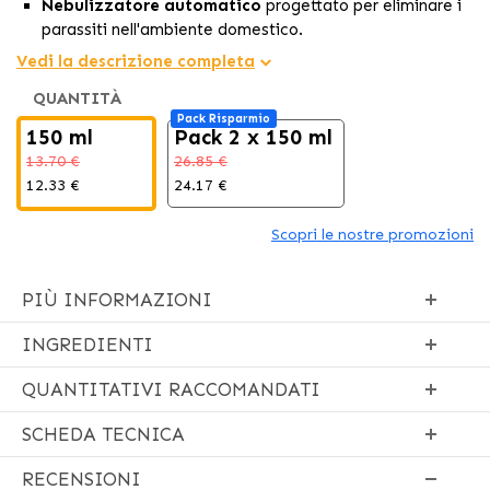
Nebulizzatore automatico
progettato per eliminare i
parassiti nell'ambiente domestico.
Doppia azione efficace
contro adulti e stadi immaturi
Vedi la descrizione completa
(incluso IGR).
QUANTITÀ
Fornisce una protezione duratura
nelle aree comuni
Pack Risparmio
per il tuo animale.
150 ml
Pack 2 x 150 ml
13.70 €
26.85 €
12.33 €
24.17 €
Scopri le nostre promozioni
PIÙ INFORMAZIONI
INGREDIENTI
QUANTITATIVI RACCOMANDATI
SCHEDA TECNICA
RECENSIONI