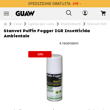
SPEDIZIONE GRATUITA
49€ -
+INFO
Cane
Igiene per cane
Disinfettanti
Stanvet Pulfi
Stanvet Pulfin Fogger IGR Insetticida
Ambientale
-10%