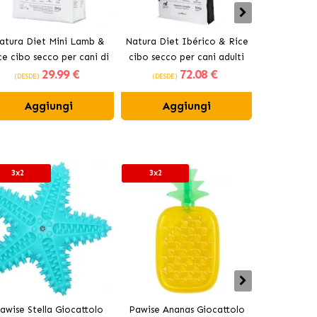
atura Diet Mini Lamb &
Natura Diet Ibérico & Rice
Natura Di
ce cibo secco per cani di
cibo secco per cani adulti
Maxi cibo 
29
.99 €
72
.08 €
razze piccole
a
(DESDE)
(DESDE)
(DESDE)
Aggiungi
Aggiungi
Ag
3x2
3x2
3x2
awise Stella Giocattolo
Pawise Ananas Giocattolo
Pawise Bas