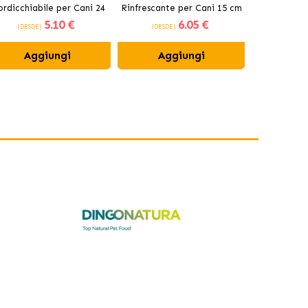
rdicchiabile per Cani 24
Rinfrescante per Cani 15 cm
Mordicchiab
5
.10 €
6
.05 €
cm
(DESDE)
(DESDE)
(DESDE
Aggiungi
Aggiungi
Ag