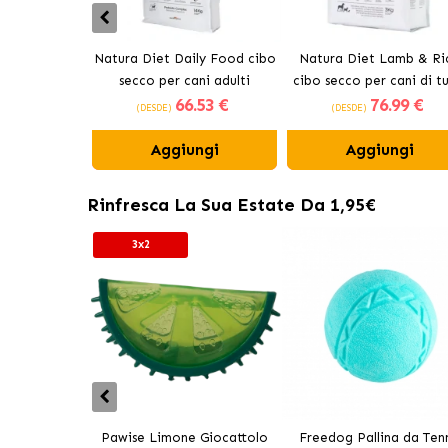
Natura Diet Daily Food cibo
Natura Diet Lamb & Ri
secco per cani adulti
cibo secco per cani di tu
66
.53 €
76
.99 €
le razze
(DESDE)
(DESDE)
Aggiungi
Aggiungi
Rinfresca La Sua Estate Da 1,95€
3x2
Pawise Limone Giocattolo
Freedog Pallina da Tenn