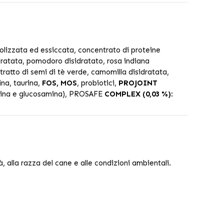
drolizzata ed essiccata, concentrato di proteine
dratata, pomodoro disidratato, rosa indiana
tratto di semi di tè verde, camomilla disidratata,
ina, taurina,
FOS, MOS
, probiotici,
PROJOINT
roitina e glucosamina), PROSAFE
COMPLEX (0,03 %)
:
à, alla razza del cane e alle condizioni ambientali.