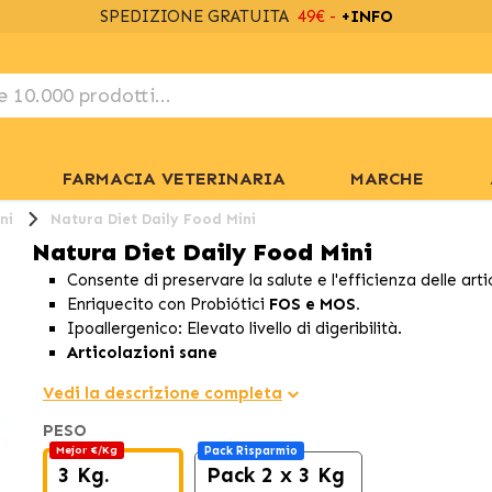
SPEDIZIONE GRATUITA
49€ -
+INFO
FARMACIA VETERINARIA
MARCHE
ni
Natura Diet Daily Food Mini
Natura Diet Daily Food Mini
Consente di preservare la salute e l'efficienza delle art
Enriquecito con Probiótici
FOS e MOS.
Ipoallergenico: Elevato livello di digeribilità.
Articolazioni sane
Vedi la descrizione completa
PESO
Mejor €/Kg
Pack Risparmio
3 Kg.
Pack 2 x 3 Kg