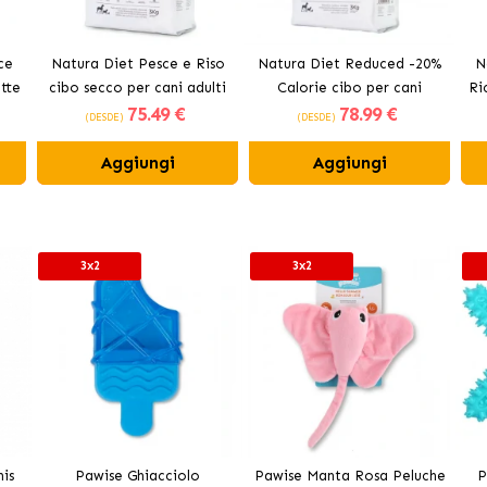
ce
Natura Diet Pesce e Riso
Natura Diet Reduced -20%
N
tte
cibo secco per cani adulti
Calorie cibo per cani
Ri
75
.49 €
78
.99 €
sovrappeso
(DESDE)
(DESDE)
Aggiungi
Aggiungi
3x2
3x2
is
Pawise Ghiacciolo
Pawise Manta Rosa Peluche
P