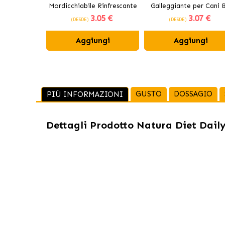
Mordicchiabile Rinfrescante
Galleggiante per Cani B
3
.05 €
3
.07 €
per Cani 12 cm
(DESDE)
(DESDE)
Aggiungi
Aggiungi
GUSTO
DOSSAGIO
PIÙ INFORMAZIONI
Dettagli Prodotto
Natura Diet Dail