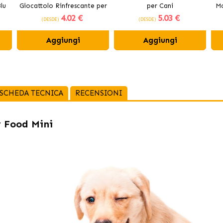
lu
Giocattolo Rinfrescante per
per Cani
Mo
4
.02 €
5
.03 €
Cani
(DESDE)
(DESDE)
Aggiungi
Aggiungi
SCHEDA TECNICA
RECENSIONI
y Food Mini