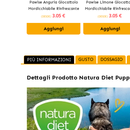
Pawise Anguria Giocattolo
Pawise Limone Giocatt
Mordicchiabile Rinfrescante
Mordicchiabile Rinfresca
3
.05 €
3
.05 €
per Cani 10 cm
per Cani 12 cm
(DESDE)
(DESDE)
Aggiungi
Aggiungi
GUSTO
DOSSAGIO
PIÙ INFORMAZIONI
Dettagli Prodotto
Natura Diet Puppy