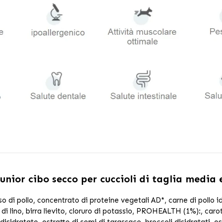
unior cibo secco per cuccioli di taglia media
sso di pollo, concentrato di proteine vegetali AD*, carne di pollo i
 di lino, birra lievito, cloruro di potassio, PROHEALTH (1%):, car
isidratate, estratto di semi di tarassaco, broccoli disidratati, es