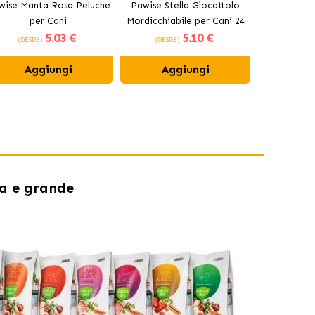
wise Manta Rosa Peluche
Pawise Stella Giocattolo
Pawise Ana
per Cani
Mordicchiabile per Cani 24
Rinfrescant
5
.03 €
5
.10 €
cm
(DESDE)
(DESDE)
(DESDE
Aggiungi
Aggiungi
Ag
ia e grande