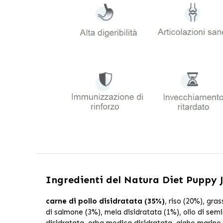
Ingredienti del
Natura Diet Puppy J
carne di pollo disidratata (35%)
, riso (20%), gra
di salmone (3%), mela disidratata (1%), olio di semi
disidratata, erba medica disidratata, alghe marine d