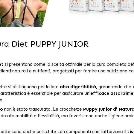
tura Diet PUPPY JUNIOR
et
si presentano come la scelta ottimale per la cura completa dei c
ti naturali e nutrienti, progettati per fornire una nutrizione co
te si distinguono per la loro
alta digeribilità,
garantendo che
ratteristica è essenziale per assicurare un'
efficace assorbimen
e.
lo
non è stato trascurato. Le crocchette
Puppy Junior di Natura
do alla mobilità e flessibilità, ma favoriscono anche l'igiene oral
ette sono anche arricchite con componenti che rafforzano il
si