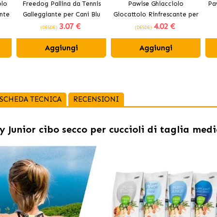
olo
Freedog Pallina da Tennis
Pawise Ghiacciolo
Pa
nte
Galleggiante per Cani Blu
Giocattolo Rinfrescante per
3
.07 €
4
.02 €
Cani
(DESDE)
(DESDE)
Aggiungi
Aggiungi
SCHEDA TECNICA
RECENSIONI
 Junior cibo secco per cuccioli di taglia med