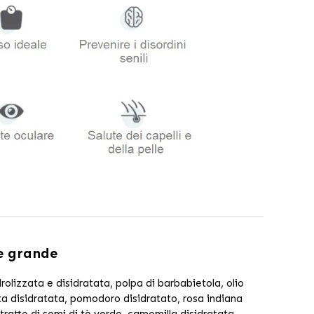
 e grande
drolizzata e disidratata, polpa di barbabietola, olio
ota disidratata, pomodoro disidratato, rosa indiana
tratto di semi di tè verde, camomilla disidratata,