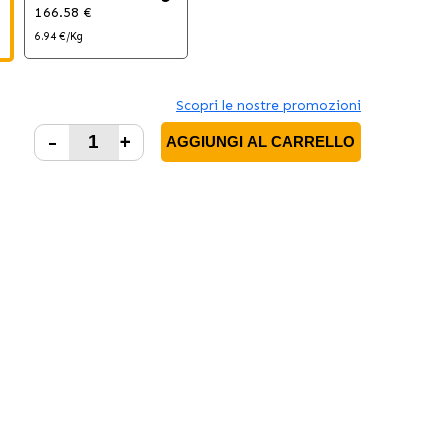
166.58 €
6.94 €/Kg
Scopri le nostre promozioni
-
+
AGGIUNGI AL CARRELLO