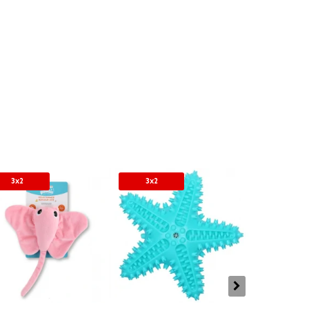
3x2
3x2
3x2