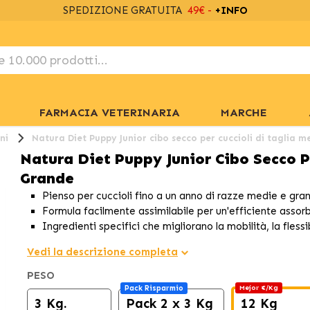
SPEDIZIONE GRATUITA
49€ -
+INFO
FARMACIA VETERINARIA
MARCHE
ni
Natura Diet Puppy Junior cibo secco per cuccioli di taglia 
Natura Diet Puppy Junior Cibo Secco P
Grande
Pienso per cuccioli fino a un anno di razze medie e gra
Formula facilmente assimilabile per un'efficiente assorb
Ingredienti specifici che migliorano la mobilità, la fless
Vedi la descrizione completa
PESO
Pack Risparmio
Mejor €/Kg
3 Kg.
Pack 2 x 3 Kg
12 Kg