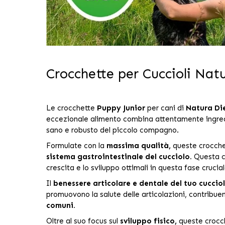
Crocchette per Cuccioli Na
Le crocchette
Puppy Junior
per cani di
Natura Di
eccezionale alimento combina attentamente ingredien
sano e robusto del piccolo compagno.
Formulate con la
massima qualità,
queste crocchet
sistema gastrointestinale del cucciolo.
Questa ca
crescita e lo sviluppo ottimali in questa fase crucial
Il
benessere articolare e dentale del tuo cuccio
promuovono la salute delle articolazioni, contribuen
comuni.
Oltre al suo focus sul
sviluppo fisico,
queste crocch