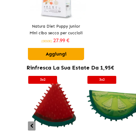
Natura Diet Puppy Junior
Mini cibo secco per cuccioli
27
.99 €
di taglia piccola
(DESDE)
Aggiungi
Rinfresca La Sua Estate Da 1,95€
3x2
3x2