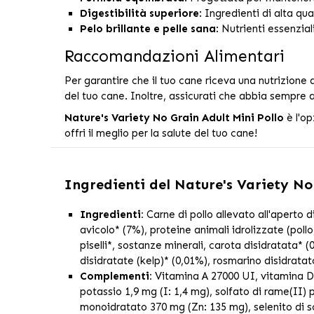
Digestibilità superiore
: Ingredienti di alta qu
Pelo brillante e pelle sana
: Nutrienti essenzial
Raccomandazioni Alimentari
Per garantire che il tuo cane riceva una nutrizione 
del tuo cane. Inoltre, assicurati che abbia sempre 
Nature's Variety No Grain Adult Mini Pollo
è l'op
offri il meglio per la salute del tuo cane!
Ingredienti del
Nature's Variety No 
Ingredienti:
Carne di pollo allevato all'aperto d
avicolo* (7%), proteine animali idrolizzate (poll
piselli*, sostanze minerali, carota disidratata* 
disidratate (kelp)* (0,01%), rosmarino disidratat
Complementi:
Vitamina A 27000 UI, vitamina D3
potassio 1,9 mg (I: 1,4 mg), solfato di rame(II
monoidratato 370 mg (Zn: 135 mg), selenito di s