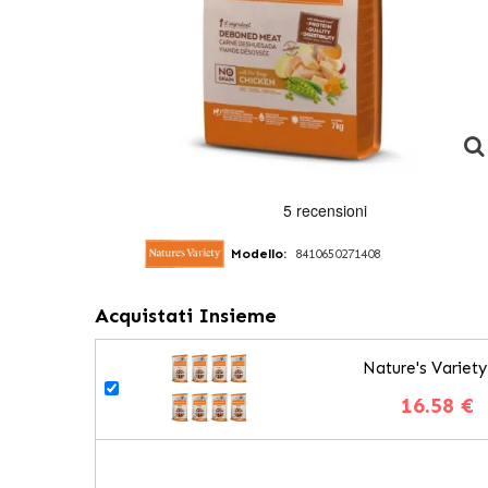
Modello:
8410650271408
Acquistati Insieme
Nature's Variet
16.58 €