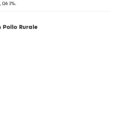
, Ω6 3%.
 Pollo Rurale