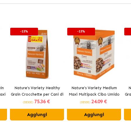
-15%
-15%
in
Nature's Variety Healthy
Nature's Variety Medium
N
axi
Grain Crocchette per Cani di
Maxi Multipack Cibo Umido
Gra
75
.36 €
24
.09 €
se
Taglia Piccola con Pesce
per Cani con Manzo, Pollo e
Ta
(DESDE)
(DESDE)
Bianco
Tacchino
Aggiungi
Aggiungi