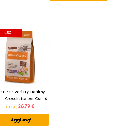
-15%
ature's Variety Healthy
in Crocchette per Cani di
26
.79 €
glia Media e Grande con
(DESDE)
Pesce Bianco
Aggiungi