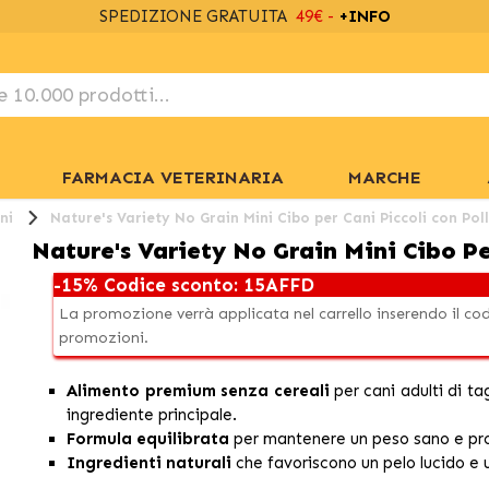
SPEDIZIONE GRATUITA
49€ -
+INFO
FARMACIA VETERINARIA
MARCHE
ni
Nature's Variety No Grain Mini Cibo per Cani Piccoli con Pol
Nature's Variety No Grain Mini Cibo Pe
-15% Codice sconto: 15AFFD
La promozione verrà applicata nel carrello inserendo il c
promozioni.
Alimento premium senza cereali
per cani adulti di ta
ingrediente principale.
Formula equilibrata
per mantenere un peso sano e pro
Ingredienti naturali
che favoriscono un pelo lucido e 