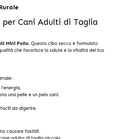
Rurale
per Cani Adulti di Taglia
lt Mini Pollo
. Questo cibo secco è formulato
lità che favorisce la salute e la vitalità del tuo
imale:
 l'energia.
no una pelle e un pelo sani.
facili da digerire.
ano causare fastidi.
ane adulto di taglia piccola.