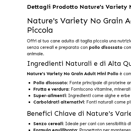
Dettagli Prodotto
Nature's Variety 
Nature's Variety No Grain Ad
Piccola
Offri al tuo cane adulto di taglia piccola una nutr
senza cereali e preparato con
pollo disossato
come
animale.
Ingredienti Naturali e di Alta Q
Nature's Variety No Grain Adult Mini Pollo
è comp
Pollo disossato
: Fonte principale di proteine a
Frutta e verdura
: Forniscono vitamine, minerali
Super-alimenti
: Ingredienti come alghe e erbe
Carboidrati alternativi
: Fonti naturali come pi
Benefici Chiave di Nature's Vari
Senzo cereali
: Ideale per cani con sensibilità 
Formula equilibrata
: Progettata per mantenere