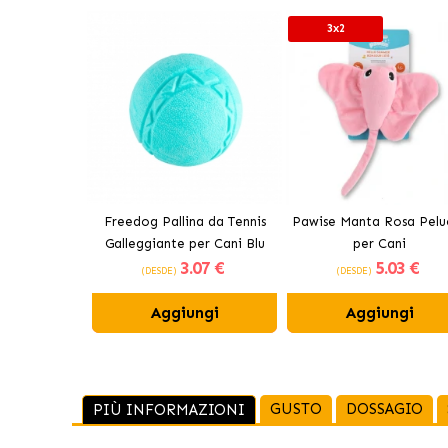
3x2
Freedog Pallina da Tennis
Pawise Manta Rosa Pelu
Galleggiante per Cani Blu
per Cani
3
.07 €
5
.03 €
(DESDE)
(DESDE)
Aggiungi
Aggiungi
GUSTO
DOSSAGIO
PIÙ INFORMAZIONI