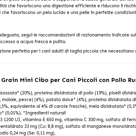
alità che favoriscono una digestione efficiente e riducono il rischi
i che favoriscono un pelo lucido e una pelle in perfette condizioni
adeguata, segui le raccomandazioni di razionamento indicate sulla 
accesso a acqua fresca e pulita.
zione perfetta per i cani adulti di taglia piccola che necessitano 
Grain Mini Cibo per Cani Piccoli con Pollo Ru
isossata* (20%), proteina disidratata di pollo (19%), piselli disid
o, maiale, pesce) (4%), patata dolce* (4%), proteina disidratata 
(0,5%, equivalente al 4% di carote fresche), mela disidratata* (0,
o* (0,01%). *Ingredienti naturali
 1200 UI, vitamina E 650 mg, vitamina C 300 mg, solfato di ferr
) pentaidrato 33 mg (Cu: 8,8 mg), solfato di manganese monoidrat
odio 0,24 mg (Se: 0,11 mg),