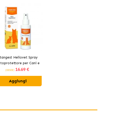
tangest Heliovet Spray
toprotettore per Cani e
16
.69 €
Gatti SPF 50
(DESDE)
Aggiungi