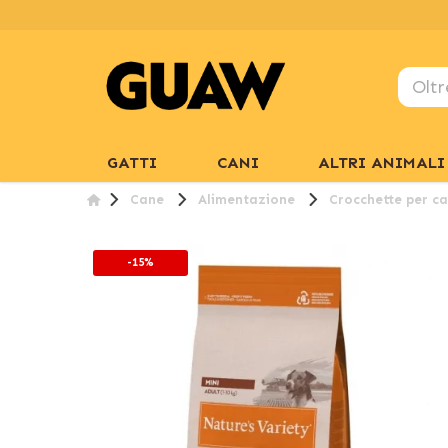
GATTI
CANI
ALTRI ANIMALI
Cane
Alimentazione
Crocchette per ca
-15%