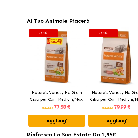
Al Tuo Animale Piacerà
-15%
-15%
Nature's Variety No Grain
Nature's Variety No Gra
Cibo per Cani Medium/Maxi
Cibo per Cani Medium/M
77
.58 €
79
.99 €
con Pollo
con Salmone Norvege
(DESDE)
(DESDE)
Aggiungi
Aggiungi
Rinfresca La Sua Estate Da 1,95€