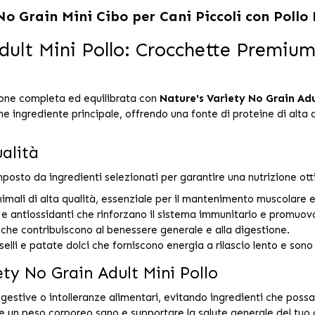
No Grain Mini Cibo per Cani Piccoli con Pollo 
ult Mini Pollo: Crocchette Premium 
izione completa ed equilibrata con
Nature's Variety No Grain Adu
 ingrediente principale, offrendo una fonte di proteine di alta qua
ualità
osto da ingredienti selezionati per garantire una nutrizione ott
nimali di alta qualità, essenziale per il mantenimento muscolare e
 e antiossidanti che rinforzano il sistema immunitario e promuovo
 che contribuiscono al benessere generale e alla digestione.
selli e patate dolci che forniscono energia a rilascio lento e sono 
ety No Grain Adult Mini Pollo
digestive o intolleranze alimentari, evitando ingredienti che poss
 un peso corporeo sano e supportare la salute generale del tuo c