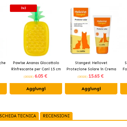
3x2
che
Pawise Ananas Giocattolo
Stangest Heliovet
S
Rinfrescante per Cani 15 cm
Protezione Solare in Crema
Fo
6
.05 €
15
.65 €
per Cani e Gatti SPF 50+
(DESDE)
(DESDE)
Aggiungi
Aggiungi
SCHEDA TECNICA
RECENSIONI