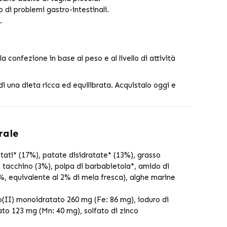
o di problemi gastro-intestinali.
.
confezione in base al peso e al livello di attività
di una dieta ricca ed equilibrata. Acquistalo oggi e
rale
ratati* (17%), patate disidratate* (13%), grasso
di tacchino (3%), polpa di barbabietola*, amido di
3%, equivalente al 2% di mela fresca), alghe marine
o(II) monoidratato 260 mg (Fe: 86 mg), ioduro di
ato 123 mg (Mn: 40 mg), solfato di zinco