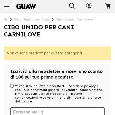
+INFO
Cibo Umido per Cani
Cibo Umido Carnilove
CIBO UMIDO PER CANI
CARNILOVE
Non ci sono prodotti per questa categoria
Iscriviti alla newsletter e ricevi uno sconto
di 10€ sul tuo primo acquisto
Mi registro, ho letto e accetto il Tutela della privacy e
cookie,
le condizioni generali di vendita
, come funziona
il mio account utente e accetto di ricevere
comunicazioni relative ai miei ordini, consigli e offerte
dallo store.