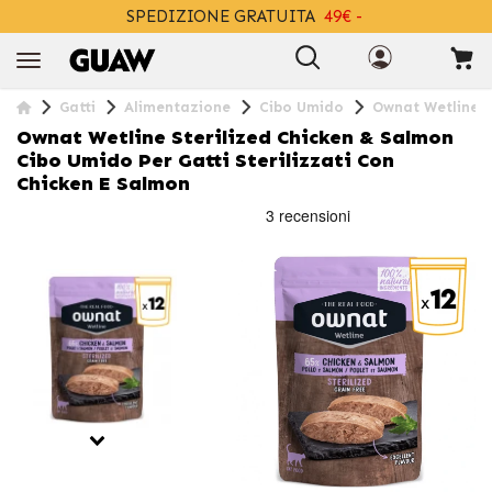
SPEDIZIONE GRATUITA
49€ -
+INFO
Gatti
Alimentazione
Cibo Umido
Ownat Wetline S
Ownat Wetline Sterilized Chicken & Salmon
Cibo Umido Per Gatti Sterilizzati Con
Chicken E Salmon