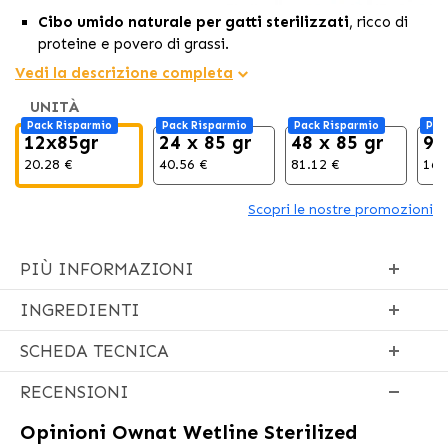
Cibo umido naturale per gatti sterilizzati
, ricco di
proteine e povero di grassi.
Aiuta a
mantenere il peso ideale
e migliora la salute
Vedi la descrizione completa
delle vie urinarie, senza cereali né conservanti artificiali.
UNITÀ
Rinforza il
sistema immunitario
e promuove una pelle e
Pack Risparmio
Pack Risparmio
Pack Risparmio
Pac
un pelo sani grazie alla sua formula di
alta digeribilità.
12x85gr
24 x 85 gr
48 x 85 gr
96
20.28 €
40.56 €
81.12 €
162
Scopri le nostre promozioni
PIÙ INFORMAZIONI
INGREDIENTI
SCHEDA TECNICA
RECENSIONI
Opinioni
Ownat Wetline Sterilized