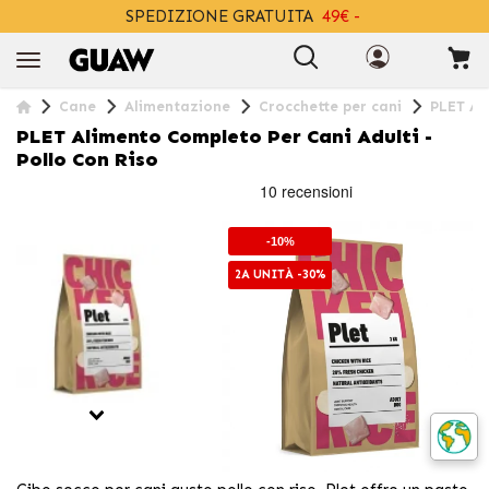
SPEDIZIONE GRATUITA
49€ -
+INFO
Cane
Alimentazione
Crocchette per cani
PLET Ali
PLET Alimento Completo Per Cani Adulti -
Pollo Con Riso
-10%
2A UNITÀ -30%