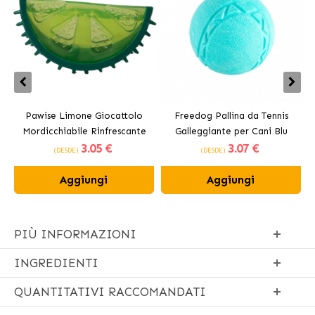
Pawise Limone Giocattolo
Freedog Pallina da Tennis
Mordicchiabile Rinfrescante
Galleggiante per Cani Blu
3
.05 €
3
.07 €
per Cani 12 cm
(DESDE)
(DESDE)
Aggiungi
Aggiungi
PIÙ INFORMAZIONI
INGREDIENTI
QUANTITATIVI RACCOMANDATI