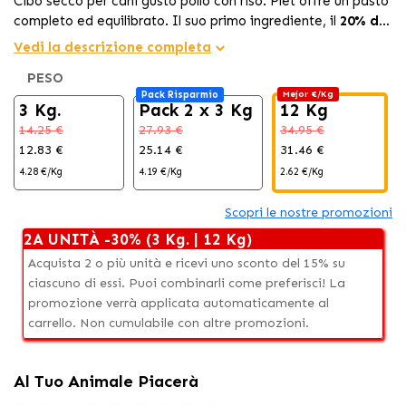
Cibo secco per cani gusto pollo con riso. Plet offre un pasto
completo ed equilibrato. Il suo primo ingrediente, il
20% di
pollo fresco
Supporto articolare:
, fornisce un grande valore nutritivo.
La glucosammina e la condroitina
Vedi la descrizione completa
aiutano a mantenere le articolazioni e il cartilagineo
PESO
forti e sane.
Pack Risparmio
Mejor €/Kg
Salute digestiva:
prebiotici (
FOS e MOS
) per una flora
3 Kg.
Pack 2 x 3 Kg
12 Kg
intestinale ottimale.
14.25 €
27.93 €
34.95 €
Cura dentale:
calcio e fosforo per forti e sani denti.
12.83 €
25.14 €
31.46 €
4.28 €/Kg
4.19 €/Kg
2.62 €/Kg
Scopri le nostre promozioni
2A UNITÀ -30% (3 Kg. | 12 Kg)
Acquista 2 o più unità e ricevi uno sconto del 15% su
ciascuno di essi. Puoi combinarli come preferisci! La
promozione verrà applicata automaticamente al
carrello. Non cumulabile con altre promozioni.
Al Tuo Animale Piacerà