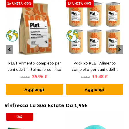
2A UNITÀ -30%
2A UNITÀ -30%
PLET Alimento completo per
Pack x6 PLET Alimento
cani adulti - Salmone con riso
completo per cani adulti.
35
.96 €
13
.48 €
Salmone con piselli.
39.95 €
14.97 €
Aggiungi
Aggiungi
Rinfresca La Sua Estate Da 1,95€
3x2