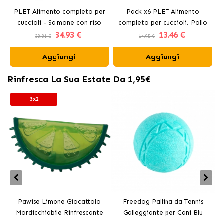
PLET Alimento completo per
Pack x6 PLET Alimento
cuccioli - Salmone con riso
completo per cuccioli. Pollo
34
.93 €
13
.46 €
con carote.
38.81 €
14.95 €
Aggiungi
Aggiungi
Rinfresca La Sua Estate Da 1,95€
3x2
Pawise Limone Giocattolo
Freedog Pallina da Tennis
Mordicchiabile Rinfrescante
Galleggiante per Cani Blu