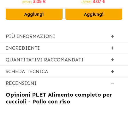
3
.05 €
3
.07 €
per Cani 12 cm
(DESDE)
(DESDE)
Aggiungi
Aggiungi
PIÙ INFORMAZIONI
INGREDIENTI
QUANTITATIVI RACCOMANDATI
SCHEDA TECNICA
RECENSIONI
Opinioni
PLET Alimento completo per
cuccioli - Pollo con riso