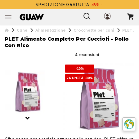
SPEDIZIONE GRATUITA
49€ -
+INFO
Cane
Alimentazione
Crocchette per cani
PLET Ali
PLET Alimento Completo Per Cuccioli - Pollo
Con Riso
-10%
2A UNITÀ -30%