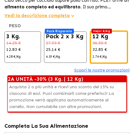
Cibo secco per cucciolo sapore pollo con riso. PLET offre un
alimento completo ed equilibrato
. Il suo primo
ingrediente, il
Crescita ottimale:
20% di pollo fresco
Calcio e fosforo per ossa e denti
, fornisce un alto valore
Vedi la descrizione completa
nutrizionale nella prima fase della vita del cucciolo.
forti.
PESO
Salute digestiva:
Prebiotici (FOS e MOS).
Pack Risparmio
Mejor €/Kg
Sviluppo del cuore:
Cuore resistente e sano.
3 Kg.
Pack 2 x 3 Kg
12 Kg
14.25 €
27.93 €
36.50 €
12.83 €
25.14 €
32.85 €
4.28 €/Kg
4.19 €/Kg
2.74 €/Kg
Scopri le nostre promozioni
2A UNITÀ -30% (3 Kg. | 12 Kg)
Acquista 2 o più unità e ricevi uno sconto del 15% su
ciascuno di essi. Puoi combinarli come preferisci! La
promozione verrà applicata automaticamente al
carrello. Non cumulabile con altre promozioni.
Completa La Sua Alimentazione