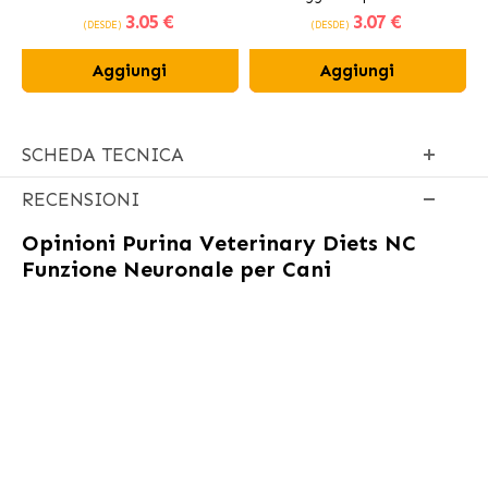
3
.05 €
3
.07 €
per Cani 12 cm
(DESDE)
(DESDE)
Aggiungi
Aggiungi
SCHEDA TECNICA
RECENSIONI
Opinioni
Purina Veterinary Diets NC
Funzione Neuronale per Cani