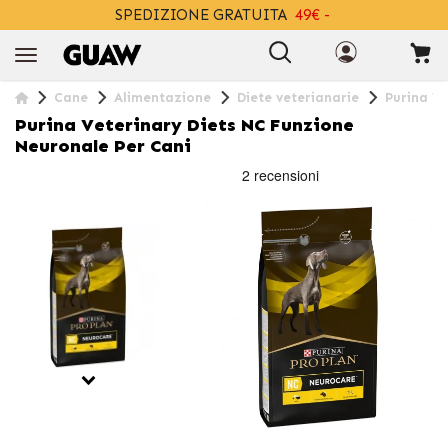
SPEDIZIONE GRATUITA
49€ -
+INFO
Cane
Alimentazione
Diete veterianarie
Purina Ve
Purina Veterinary Diets NC Funzione
Neuronale Per Cani