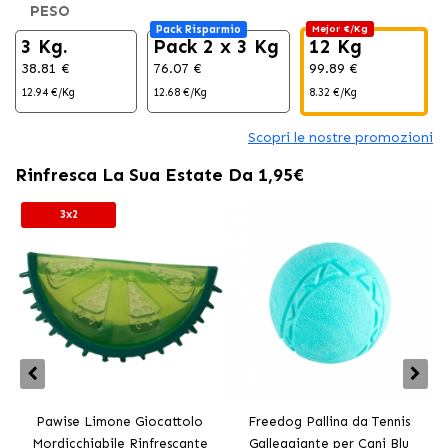
PESO
Pack Risparmio
Mejor €/Kg
3 Kg.
Pack 2 x 3 Kg
12 Kg
38.81 €
76.07 €
99.89 €
12.94 €/Kg
12.68 €/Kg
8.32 €/Kg
Scopri le nostre promozioni
Rinfresca La Sua Estate Da 1,95€
3x2
Pawise Limone Giocattolo
Freedog Pallina da Tennis
Mordicchiabile Rinfrescante
Galleggiante per Cani Blu