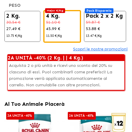
PESO
Mejor €/Kg
Pack Risparmio
2 Kg.
4 Kg.
Pack 2 x 2 Kg
30.54 €
51.10 €
59.87 €
27.49 €
45.99 €
53.88 €
13.75 €/Kg
11.50 €/Kg
13.47 €/Kg
Scopri le nostre promozioni
2A UNITÀ -40% (2 Kg. | | 4 Kg.)
Acquista 2 o più unità e ricevi uno sconto del 20% su
ciascuno di essi. Puoi combinarli come preferisci! La
promozione verrà applicata automaticamente al
carrello. Non cumulabile con altre promozioni.
Al Tuo Animale Piacerà
2A UNITÀ -40%
2A UNITÀ -40%