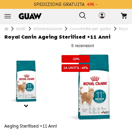
SPEDIZIONE GRATUITA
49€ -
+INFO
Gatti
Alimentazione
Crocchette per gatto
Royal 
Royal Canin Ageing Sterilised +11 Anni
-10%
2A UNITÀ -40%
Aeging Sterilised +11 Anni