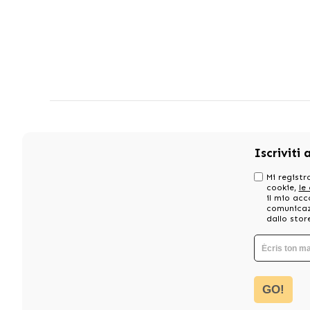
Iscriviti 
Mi registro
cookie,
le
il mio acc
comunicazi
dallo stor
GO!