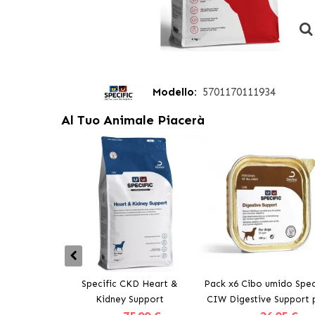
Modello:
5701170111934
Al Tuo Animale Piacerà
Specific CKD Heart &
Pack x6 Cibo umido Spec
Kidney Support
CIW Digestive Support 
cani con problemi digest