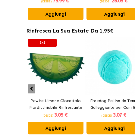
75
.99 €
26
.05 €
(DESDE)
(DESDE)
Aggiungi
Aggiungi
Rinfresca La Sua Estate Da 1,95€
3x2
Pawise Limone Giocattolo
Freedog Pallina da Tenn
Mordicchiabile Rinfrescante
Galleggiante per Cani B
3
.05 €
3
.07 €
per Cani 12 cm
(DESDE)
(DESDE)
Aggiungi
Aggiungi