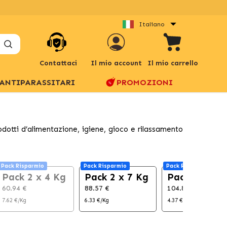
Italiano
Contattaci
Il mio account
Il mio carrello
ANTIPARASSITARI
PROMOZIONI
odotti d’alimentazione, igiene, gioco e rilassamento
Pack Risparmio
Pack Risparmio
Pack Risparmio
Pack 2 x 4 Kg
Pack 2 x 7 Kg
Pack 2 x 12 
60.94 €
88.57 €
104.84 €
7.62 €/Kg
6.33 €/Kg
4.37 €/Kg