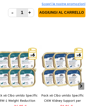
Scopri le nostre promozioni
-
+
AGGIUNGI AL CARRELLO
k x6 Cibo umido Specific
Pack x6 Cibo umido Specific
Specific
RW-1 Weight Reduction
CKW Kidney Support per
r cani obesi o diabetici
cani con problemi renali,