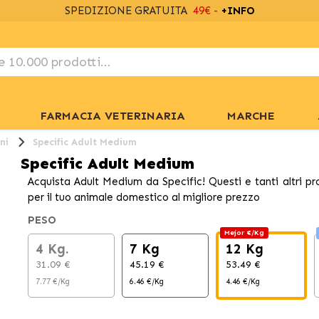
SPEDIZIONE GRATUITA
49€ -
+INFO
FARMACIA VETERINARIA
MARCHE
ni
Specific Adult Medium
Specific Adult Medium
Acquista Adult Medium da Specific! Questi e tanti altri pr
per il tuo animale domestico al migliore prezzo
PESO
Mejor €/Kg
4 Kg.
7 Kg
12 Kg
31.09 €
45.19 €
53.49 €
7.77 €/Kg
6.46 €/Kg
4.46 €/Kg