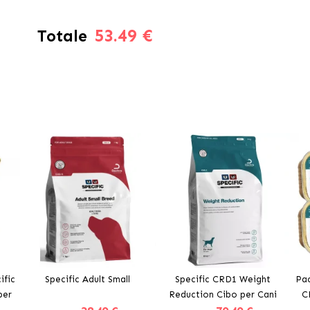
53.49 €
Totale
ific
Specific Adult Small
Specific CRD1 Weight
Pac
per
Reduction Cibo per Cani
C
ivi
pe