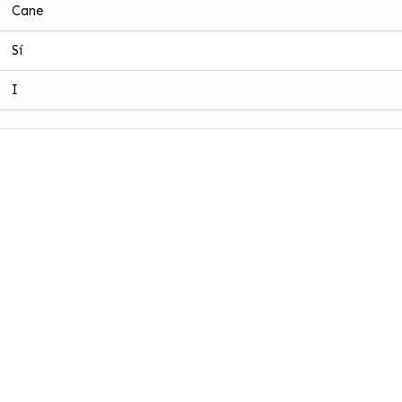
Cane
Sí
I