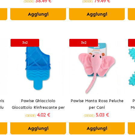
38
.49 €
79
.49 €
(DESDE)
(DESDE)
Aggiungi
Aggiungi
3x2
3x2
is
Pawise Ghiacciolo
Pawise Manta Rosa Peluche
P
lu
Giocattolo Rinfrescante per
per Cani
Mo
4
.02 €
5
.03 €
Cani
(DESDE)
(DESDE)
Aggiungi
Aggiungi