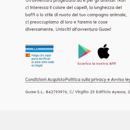
Un'avventura progettata da e per gli animali. Non
ci interessa il colore dei capelli, la lunghezza dei
baffi o lo stile di nuoto del tuo compagno animale,
ci preoccupiamo di loro e faremo le cose
diversamente. Unisciti all'avventura Guaw!
Scarica la nostra APP
Condizioni Acquisto
Politica sulla privacy e Avviso le
Guaw S.L. B42793976, C/ Virgilio 25 Edificio Ayessa, 