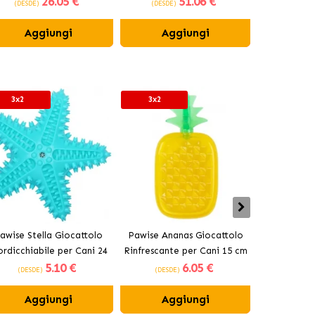
26
.05 €
51
.06 €
(DESDE)
(DESDE)
(DESDE)
cardiaci o epatici
Aggiungi
Aggiungi
Ag
3x2
3x2
3x2
awise Stella Giocattolo
Pawise Ananas Giocattolo
Pawise Bas
rdicchiabile per Cani 24
Rinfrescante per Cani 15 cm
Mordicchiab
5
.10 €
6
.05 €
cm
(DESDE)
(DESDE)
(DESDE
Aggiungi
Aggiungi
Ag