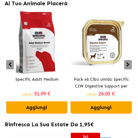
Al Tuo Animale Piacerà
Specific Adult Medium
Pack x6 Cibo umido Specific
CIW Digestive Support per
51
.99 €
26
.05 €
cani con problemi digestivi
(DESDE)
(DESDE)
Aggiungi
Aggiungi
Rinfresca La Sua Estate Da 1,95€
3x2