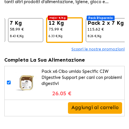
tanti altri prodotti d’alimentazione, igiene, gioco e
rilassamento per il tuo animale domestico al
Mejor €/Kg
Pack Risparmio
g
7 Kg
12 Kg
Pack 2 x 7 Kg
58.99 €
75.99 €
115.62 €
8.43 €/Kg
6.33 €/Kg
8.26 €/Kg
Scopri le nostre promozioni
Completa La Sua Alimentazione
Pack x6 Cibo umido Specific CIW
Digestive Support per cani con problemi
digestivi
26.05 €
Aggiungi al carrello