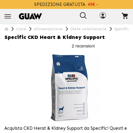
SPEDIZIONE GRATUITA
49€ -
+INFO
Cane
Alimentazione
Diete veterianarie
Specific 
Specific CKD Heart & Kidney Support
Acquista CKD Herat & Kidney Support da Specific! Questi e