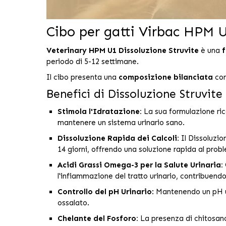
Cibo per gatti Virbac HPM U
Veterinary HPM U1 Dissoluzione Struvite
è una
f
periodo di 5-12 settimane.
Il cibo presenta una
composizione bilanciata
co
Benefici di Dissoluzione Struvite
Stimola l'Idratazione:
La sua formulazione ric
mantenere un sistema urinario sano.
Dissoluzione Rapida dei Calcoli:
Il Dissoluzion
14 giorni, offrendo una soluzione rapida al prob
Acidi Grassi Omega-3 per la Salute Urinaria:
l'infiammazione del tratto urinario, contribuendo
Controllo del pH Urinario
:
Mantenendo un pH urin
ossalato.
Chelante del Fosforo:
La presenza di chitosano a