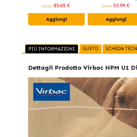
85
.65 €
53
.99 €
per gatti
(DESDE)
(DESDE)
Aggiungi
Aggiungi
GUSTO
SCHEDA TECN
PIÙ INFORMAZIONI
Dettagli Prodotto
Virbac HPM U1 Dis