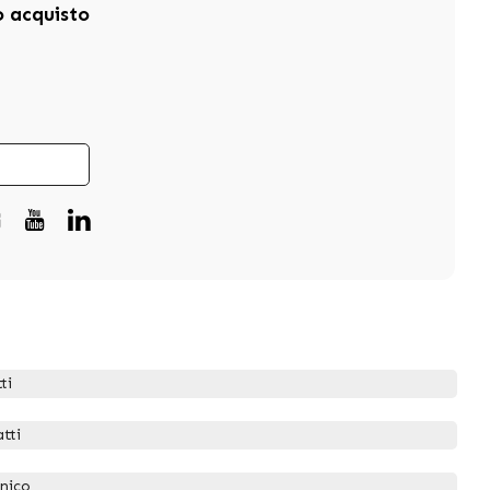
mo acquisto
ti
tti
nico