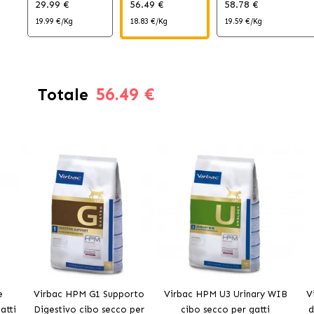
29.99 €
56.49 €
58.78 €
19.99 €/Kg
18.83 €/Kg
19.59 €/Kg
56.49 €
Totale
e
Virbac HPM G1 Supporto
Virbac HPM U3 Urinary WIB
V
atti
Digestivo cibo secco per
cibo secco per gatti
d