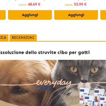
48
.69 €
55
.99 €
gatti
(DESDE)
(DESDE)
Aggiungi
Aggiungi
ICA
RECENSIONI
soluzione dello struvite cibo per gatti