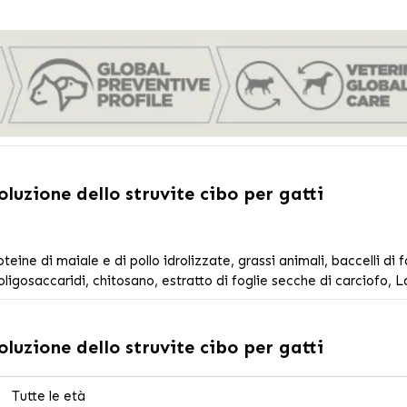
uzione dello struvite cibo per gatti
ne di maiale e di pollo idrolizzate, grassi animali, baccelli di fava
to-oligosaccaridi, chitosano, estratto di foglie secche di carciofo,
L
uzione dello struvite cibo per gatti
Tutte le età