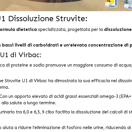
1 Dissoluzione Struvite:
ormula dietetica
specializzata, progettata per la
dissoluzione 
n
bassi livelli di carboidrati e un'elevata concentrazione di 
 U1 di Virbac:
ca di proteine e sodio promuove un maggiore consumo di acqua, f
e Struvite U1 di Virbac ha dimostrato la sua efficacia nel dissolve
lema.
Con un apporto elevato di acidi grassi essenziali omega-3 (EPA+DH
 alla salute a lungo termine.
ario tra 6,0 e 6,5, il cibo facilita la dissoluzione dei calcoli di 
iuta a ridurre l'eliminazione di fosforo nelle urine, riducendo al m