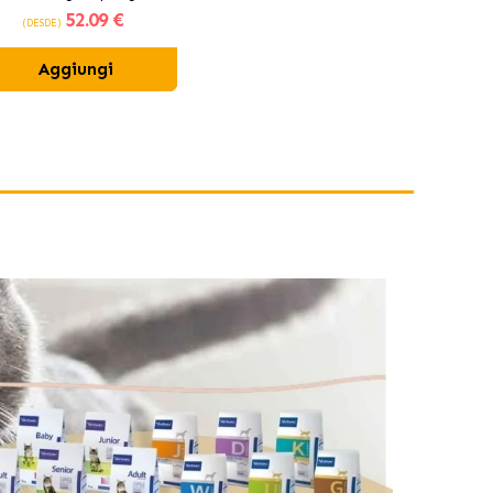
52
.09 €
(DESDE)
Aggiungi