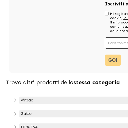
Iscriviti 
Mi registro
cookie,
le
il mio acc
comunicazi
dallo stor
GO!
Trova altri prodotti della
stessa categoria
Virbac
Gatto
10 % IVA