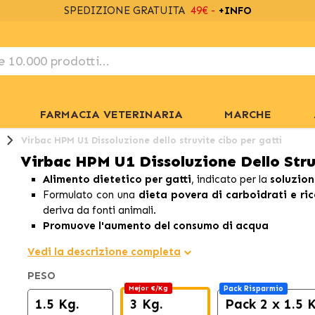
SPEDIZIONE GRATUITA
49€ -
+INFO
FARMACIA VETERINARIA
MARCHE
Virbac HPM U1 Dissoluzione dello struvite cibo per gatti
Virbac HPM U1 Dissoluzione Dello Stru
Alimento dietetico per gatti
, indicato per la
soluzion
Formulato con una
dieta povera di carboidrati e ric
deriva da fonti animali.
Promuove l'aumento del consumo di acqua
Vedi la descrizione completa
PESO
Mejor €/Kg
Pack Risparmio
1.5 Kg.
3 Kg.
Pack 2 x 1.5 