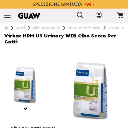
SPEDIZIONE GRATUITA
49€ -
+INFO
Gatti
Alimentazione
Diete Veterinario
Virbac HPM
Virbac HPM U3 Urinary WIB Cibo Secco Per
Gatti