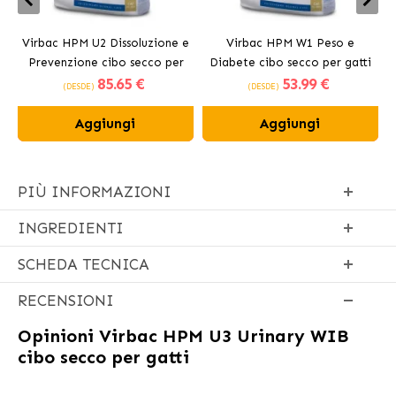
Virbac HPM U2 Dissoluzione e
Virbac HPM W1 Peso e
Prevenzione cibo secco per
Diabete cibo secco per gatti
D
85
.65 €
53
.99 €
gatti
(DESDE)
(DESDE)
Aggiungi
Aggiungi
PIÙ INFORMAZIONI
INGREDIENTI
SCHEDA TECNICA
RECENSIONI
Opinioni
Virbac HPM U3 Urinary WIB
cibo secco per gatti