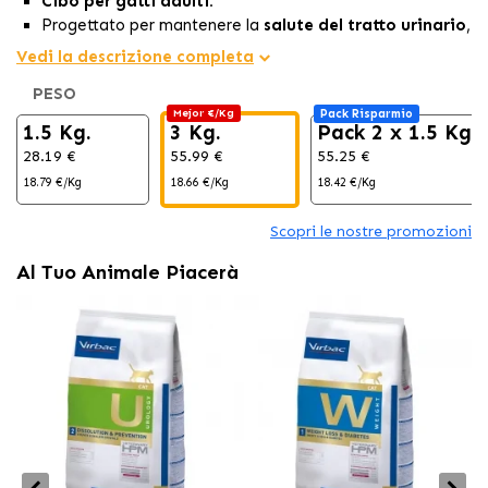
Cibo per gatti adulti.
Progettato per mantenere la
salute del tratto urinario
,
prevenendo la formazione di calcoli di struvite
e
Vedi la descrizione completa
riducendo la formazione di calcoli di ossalato.
PESO
44% di proteine,
principalmente di
origine animale, e
Mejor €/Kg
Pack Risparmio
una bassa proporzione di carboidrati.
1.5 Kg.
3 Kg.
Pack 2 x 1.5 Kg
28.19 €
55.99 €
55.25 €
18.79 €/Kg
18.66 €/Kg
18.42 €/Kg
Scopri le nostre promozioni
Al Tuo Animale Piacerà