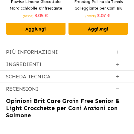
Pawise Limone Giocattolo
Freedog Pallina da Tennis
Mordicchiabile Rinfrescante
Galleggiante per Cani Blu
3
.05 €
3
.07 €
per Cani 12 cm
(DESDE)
(DESDE)
Aggiungi
Aggiungi
PIÙ INFORMAZIONI
INGREDIENTI
SCHEDA TECNICA
RECENSIONI
Opinioni
Brit Care Grain Free Senior &
Light Crocchette per Cani Anziani con
Salmone