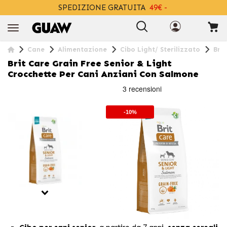
SPEDIZIONE GRATUITA
49€ -
+INFO
Cane
Alimentazione
Cibo Light/ Sterilizzato
Bri
Brit Care Grain Free Senior & Light
Crocchette Per Cani Anziani Con Salmone
-10%