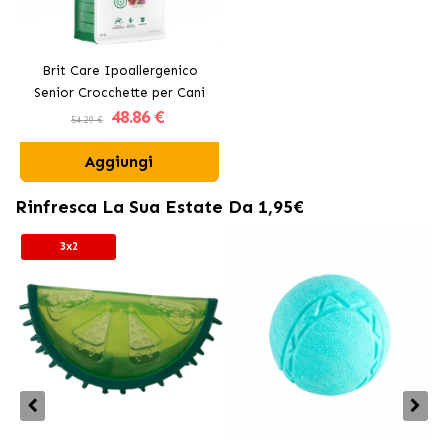
Brit Care Ipoallergenico
Senior Crocchette per Cani
48
.86 €
Anziani con Agnello
54.29 €
Aggiungi
Rinfresca La Sua Estate Da 1,95€
3x2