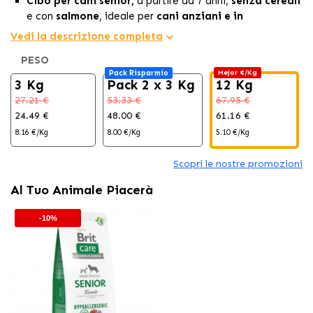
Cibo per cani senior,
a partire da 7 anni,
senza cereali
e con
salmone
, ideale per
cani anziani e in
sovrappeso.
Vedi la descrizione completa
Protegge le
articolazioni
e rinforza il
sistema
PESO
immunitario.
Pack Risparmio
Mejor €/Kg
Basso in calorie,
favorisce una
digestione sana
e
3 Kg
Pack 2 x 3 Kg
12 Kg
controlla il peso.
27.21 €
53.33 €
67.95 €
24.49 €
48.00 €
61.16 €
8.16 €/Kg
8.00 €/Kg
5.10 €/Kg
Scopri le nostre promozioni
Al Tuo Animale Piacerà
-10%