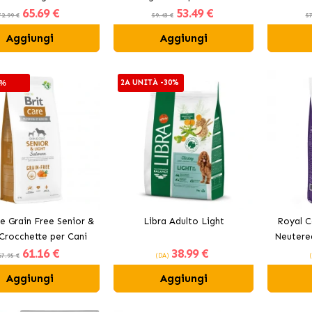
65
.69 €
53
.49 €
 per cani con pollo
Sovrap
72.99 €
59.43 €
57
Aggiungi
Aggiungi
2A UNITÀ -30%
0%
re Grain Free Senior &
Libra Adulto Light
Royal C
Crocchette per Cani
Neutere
61
.16 €
38
.99 €
iani con Salmone
secco 
67.95 €
(DA)
Taglia
Aggiungi
Aggiungi
S