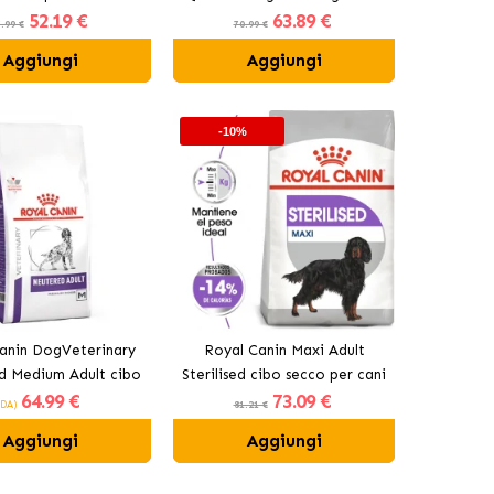
52
.19 €
63
.89 €
peso con Tacchino
per cani con agnello
.99 €
70.99 €
Aggiungi
Aggiungi
-10%
anin DogVeterinary
Royal Canin Maxi Adult
d Medium Adult cibo
Sterilised cibo secco per cani
64
.99 €
73
.09 €
Per Cani Adulti di
grandi sterilizzati
(DA)
81.21 €
 Media Sottoposti a
Aggiungi
Aggiungi
terilizzazione