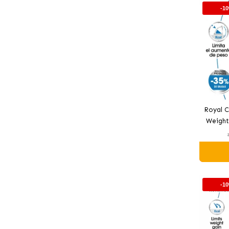
-1
Royal C
Weight
can
-1