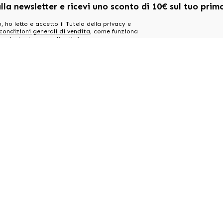
alla newsletter e ricevi uno sconto di 10€ sul tuo pri
, ho letto e accetto il Tutela della privacy e
 condizioni generali di vendita
, come funziona
ount utente e accetto di ricevere
oni relative ai miei ordini, consigli e offerte
e.
Il mio account
Informazion
Le mie informazioni
Costi di spedizio
I miei indirizzi
Domande frequen
I miei ordini
Blog