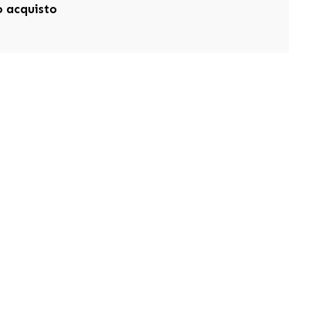
mo acquisto
e
Sezioni
ne
Gatto
ti
Cane
Conigli e roditori