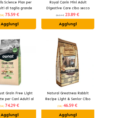
lls Science Plan per
Royal Canin Mini Adult
lti di taglia grande
Digestive Care cibo secco
75
.59 €
23
.89 €
con pollo
per cani di razze piccole
(DA)
26.54 €
Aggiungi
Aggiungi
ust Grain Free Light
Natural Greatness Rabbit
te per Cani Adulti al
Recipe Light & Senior Cibo
74
.29 €
46
.59 €
Pollo
per Cani Mini
(DA)
(DA)
Aggiungi
Aggiungi