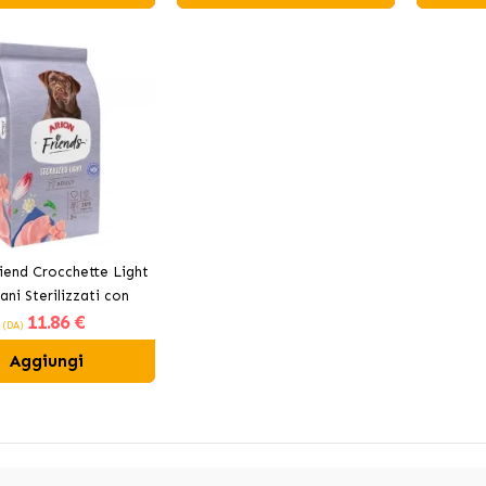
riend Crocchette Light
ani Sterilizzati con
11
.86 €
ntrollo del Peso
(DA)
Aggiungi