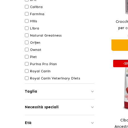
Calibra
Farmina
Hills
Crocch
per c
Libra
Natural Greatness
Orijen
Ownat
Plet
-1
Purina Pro Plan
Royal Canin
Royal Canin Veterinary Diets
Taglia
Necessità speciali
Cib
Età
Ancestr