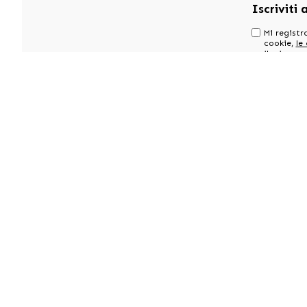
Iscriviti 
Mi registro
cookie,
le
il mio acc
comunicazi
dallo stor
GO!