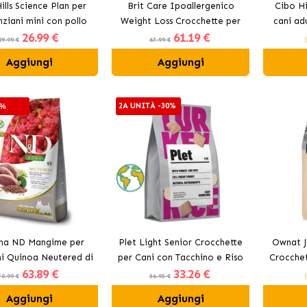
ills Science Plan per
Brit Care Ipoallergenico
Cibo Hi
nziani mini con pollo
Weight Loss Crocchette per
cani adu
26
.99 €
61
.19 €
Cani con Coniglio
29.99 €
67.99 €
Aggiungi
Aggiungi
2A UNITÀ -30%
0%
na ND Mangime per
Plet Light Senior Crocchette
Ownat J
ni Quinoa Neutered di
per Cani con Tacchino e Riso
Crocchet
63
.89 €
33
.26 €
anatra
70.99 €
36.95 €
Aggiungi
Aggiungi