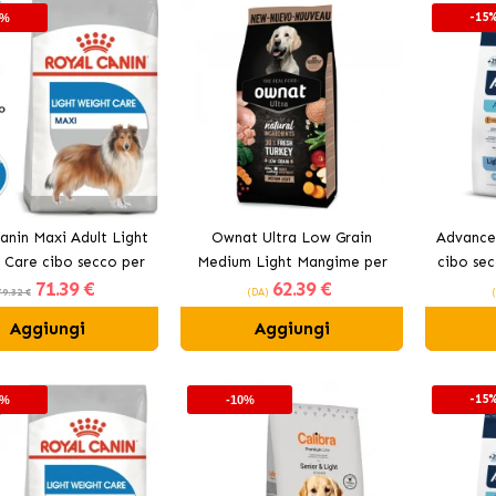
-15
0%
anin Maxi Adult Light
Ownat Ultra Low Grain
Advance
 Care cibo secco per
Medium Light Mangime per
cibo sec
71
.39 €
62
.39 €
i di razze grandi
Cani di Taglia Media in
me
79.32 €
(DA)
Sovrappeso
Aggiungi
Aggiungi
-15
0%
-10%