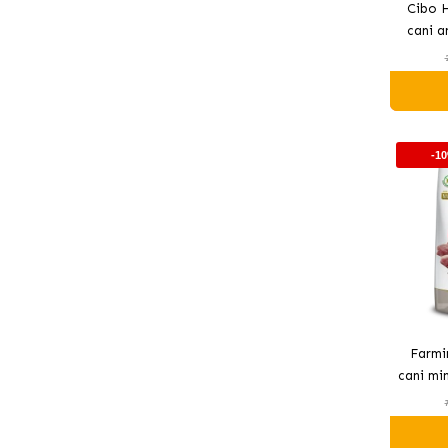
Cibo H
cani a
-1
Farmi
cani mi