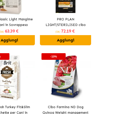
assic Light Mangime
PRO PLAN
ani in Sovrappeso
LIGHT/STERILISED cibo
63
.39 €
72
.19 €
secco per cani con pollo
(DA)
(DA)
Aggiungi
Aggiungi
%
-10%
esh Turkey Fit&Slim
Cibo Farmina ND Dog
hette per Cani in
Quinoa Weight management