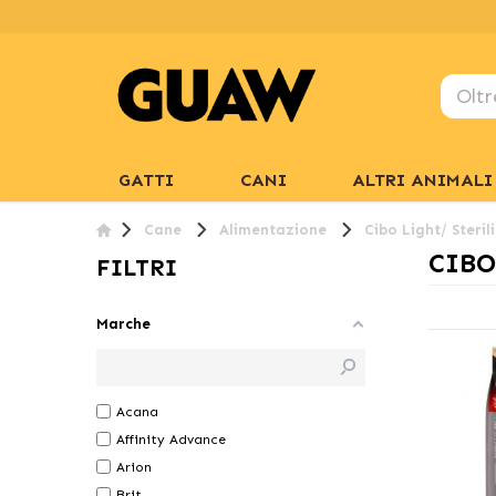
GATTI
CANI
ALTRI ANIMALI
Cane
Alimentazione
Cibo Light/ Steril
CIBO
FILTRI
Marche
Acana
Affinity Advance
Arion
Brit