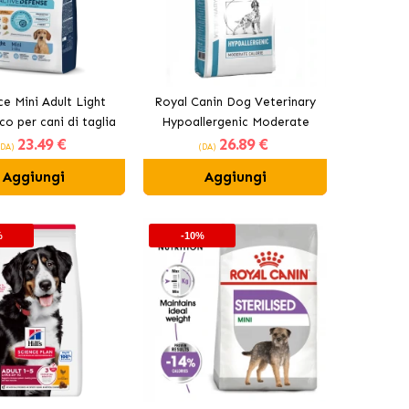
e Mini Adult Light
Royal Canin Dog Veterinary
co per cani di taglia
Hypoallergenic Moderate
23
.49 €
26
.89 €
ini con pollo
Calorie cibo secco per cani
(DA)
(DA)
adulti
Aggiungi
Aggiungi
%
-10%