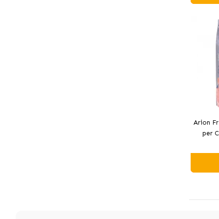
Arion F
per C
Co