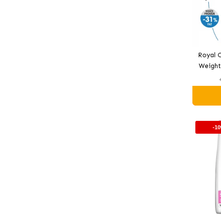
Royal C
Weight
can
-1