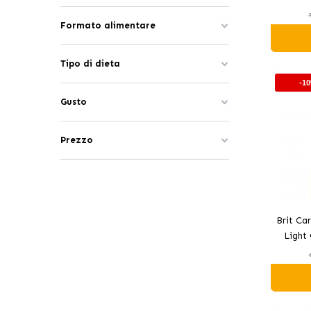
Maxi
Formato alimentare
Tipo di dieta
-1
Gusto
Prezzo
Brit Ca
Light 
Anz