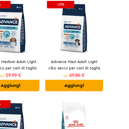
%
-15%
 Medium Adult Light
Advance Maxi Adult Light
co per cani di taglia
cibo secco per cani di taglia
59
.99 €
69
.86 €
dia con pollo
grande con pollo
(DA)
(DA)
Aggiungi
Aggiungi
%