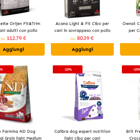
ette Orijen Fit&Trim
Acana Light & Fit Cibo per
Ownat Cl
ani adulti con pollo
cani in sovrappeso con pollo
per C
112
.79 €
80
.39 €
fresco
(DA)
(DA)
Aggiungi
Aggiungi
0%
-10%
-10
o Farmina ND Dog
Calibra dog expert nutrition
Brit Fr
al Grain light Medium
light cibo per cani
Crocc