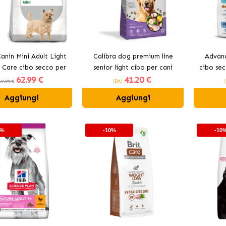
anin Mini Adult Light
Calibra dog premium line
Advanc
 Care cibo secco per
senior light cibo per cani
cibo sec
62
.99 €
41
.20 €
i di razze piccole
m
69.99 €
(DA)
Aggiungi
Aggiungi
0%
-10%
-10