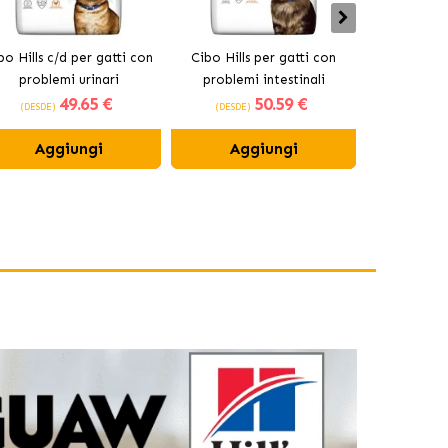
bo Hills c/d per gatti con
Cibo Hills per gatti con
Hills Presc
problemi urinari
problemi intestinali
Feline z/
49
.65 €
50
.59 €
(DESDE)
(DESDE)
(DESDE)
Aggiungi
Aggiungi
Ag