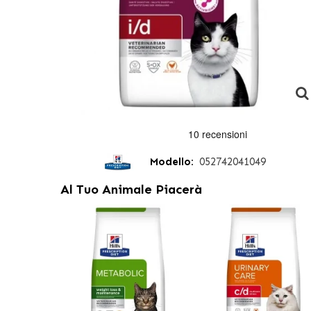
1,5 Kg.
25.29 €
16.86 €/Kg
Modello:
052742041049
Al Tuo Animale Piacerà