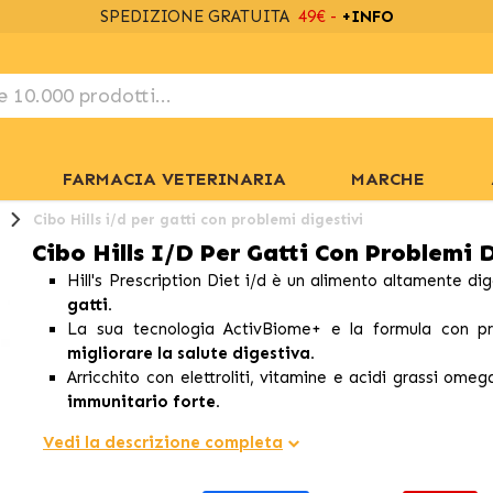
SPEDIZIONE GRATUITA
49€ -
+INFO
FARMACIA VETERINARIA
MARCHE
Cibo Hills i/d per gatti con problemi digestivi
Cibo Hills I/d Per Gatti Con Problemi 
Hill's Prescription Diet i/d è un alimento altamente di
gatti.
La sua tecnologia ActivBiome+ e la formula con pr
migliorare la salute digestiva.
Arricchito con elettroliti, vitamine e acidi grassi ome
immunitario forte.
Vedi la descrizione completa