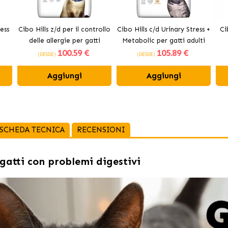
ess
Cibo Hills z/d per il controllo
Cibo Hills c/d Urinary Stress +
Ci
delle allergie per gatti
Metabolic per gatti adulti
100
.59 €
105
.89 €
(DESDE)
(DESDE)
Aggiungi
Aggiungi
SCHEDA TECNICA
RECENSIONI
 gatti con problemi digestivi