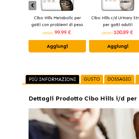
Cibo Hills Metabolic per
Cibo Hills c/d Urinary Str
gatti con problemi di peso
per gatti adulti
99
.99 €
100
.89 €
(DESDE)
(DESDE)
Aggiungi
Aggiungi
GUSTO
DOSSAGIO
PIÙ INFORMAZIONI
Dettagli Prodotto
Cibo Hills i/d per