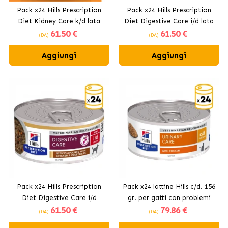
Pack x24 Hills Prescription
Pack x24 Hills Prescription
Diet Kidney Care k/d lata
Diet Digestive Care i/d lata
61
.50 €
61
.50 €
per cani al guazzetto di
per cani al guazzetto di
(DA)
(DA)
pollo e verdure
pollo e verdure
Aggiungi
Aggiungi
Pack x24 Hills Prescription
Pack x24 lattine Hills c/d. 156
Diet Digestive Care i/d
gr. per gatti con problemi
61
.50 €
79
.86 €
Stress lattine per cani mini al
urinari
(DA)
(DA)
guazzetto di pollo e verdure