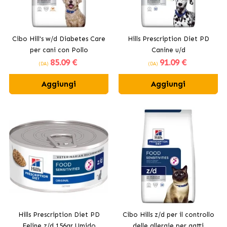
Cibo Hill's w/d Diabetes Care
Hills Prescription Diet PD
per cani con Pollo
Canine u/d
85
.09 €
91
.09 €
(DA)
(DA)
Aggiungi
Aggiungi
Hills Prescription Diet PD
Cibo Hills z/d per il controllo
Feline z/d 156gr Umido
delle allergie per gatti