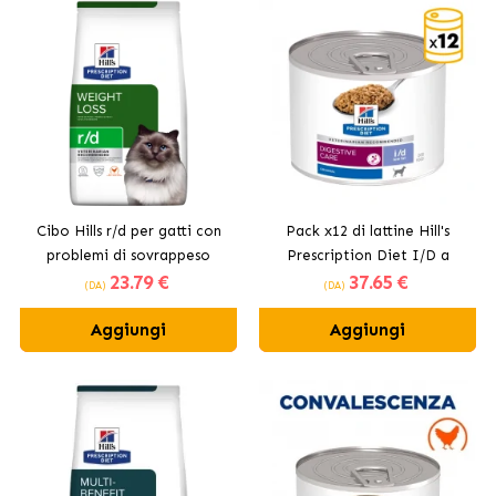
Cibo Hills r/d per gatti con
Pack x12 di lattine Hill's
problemi di sovrappeso
Prescription Diet I/D a
23
.79 €
37
.65 €
basso contenuto di grassi
(DA)
(DA)
per cani
Aggiungi
Aggiungi