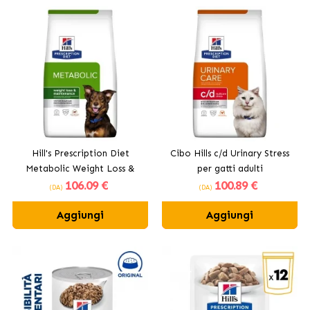
Hill's Prescription Diet
Cibo Hills c/d Urinary Stress
Metabolic Weight Loss &
per gatti adulti
106
.09 €
100
.89 €
Maintenance per cani
(DA)
(DA)
Aggiungi
Aggiungi