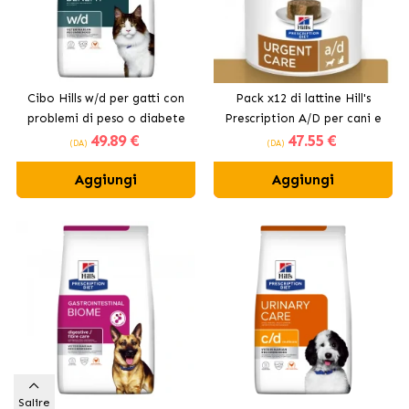
Cibo Hills w/d per gatti con
Pack x12 di lattine Hill's
problemi di peso o diabete
Prescription A/D per cani e
49
.89 €
47
.55 €
gatti
(DA)
(DA)
Aggiungi
Aggiungi
Salire