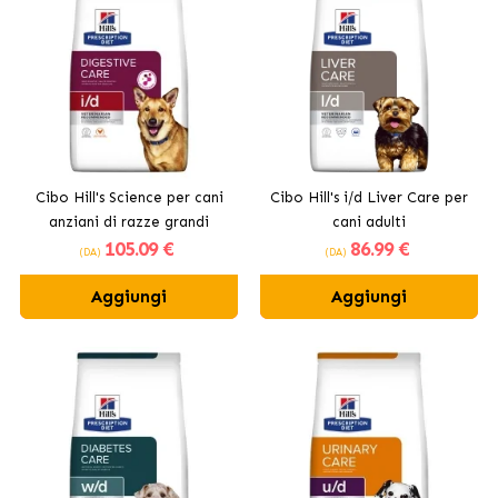
Cibo Hill's Science per cani
Cibo Hill's i/d Liver Care per
anziani di razze grandi
cani adulti
105
.09 €
86
.99 €
(DA)
(DA)
Aggiungi
Aggiungi