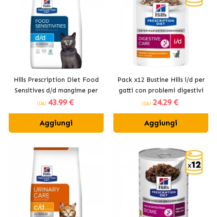
Hills Prescription Diet Food
Pack x12 Bustine Hills i/d per
Sensitives d/d mangime per
gatti con problemi digestivi
43
.99 €
24
.29 €
gatti
(DA)
(DA)
Aggiungi
Aggiungi