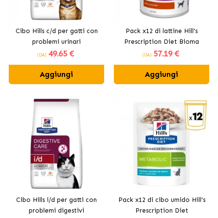
Cibo Hills c/d per gatti con
Pack x12 di lattine Hill's
problemi urinari
Prescription Diet Bioma
49
.65 €
57
.19 €
gastrointestinale per cani
(DA)
(DA)
Aggiungi
Aggiungi
Cibo Hills i/d per gatti con
Pack x12 di cibo umido Hill's
problemi digestivi
Prescription Diet