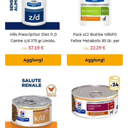
Hills Prescription Diet P.D
Pack x12 Bustine HillsPD
Canine z/d 370 gr.Umido.
Feline Metabolic 85 Gr. per
57
.19 €
22
.29 €
gatti
(DA)
(DA)
Aggiungi
Aggiungi