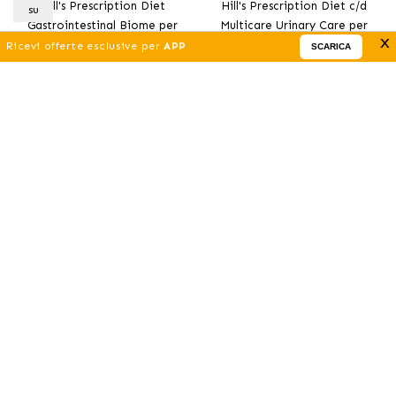
Hill's Prescription Diet
Hill's Prescription Diet c/d
su
Gastrointestinal Biome per
Multicare Urinary Care per
x
98
.99 €
104
.29 €
Cani Grandi con Pollo
cani
Ricevi offerte esclusive per
APP
SCARICA
(DA)
(DA)
Aggiungi
Aggiungi
Hill's Prescription Diet
Cibo Hills k/d per cani con
Metabolic + Mobility Mini
problemi renali
69
.09 €
105
.39 €
Crocchette per Cani di
(DA)
(DA)
Piccola Taglia
Aggiungi
Aggiungi