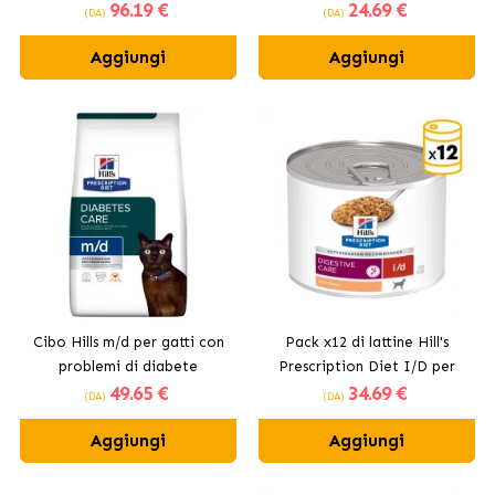
96
.19 €
24
.69 €
Metabolico per gatti al
(DA)
(DA)
pesce azzurro
Aggiungi
Aggiungi
Cibo Hills m/d per gatti con
Pack x12 di lattine Hill's
problemi di diabete
Prescription Diet I/D per
49
.65 €
34
.69 €
cani
(DA)
(DA)
Aggiungi
Aggiungi