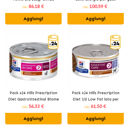
86
.18 €
100
.59 €
(DA)
(DA)
Aggiungi
Aggiungi
Pack x24 Hills Prescription
Pack x24 Hills Prescription
Diet Gastrointestinal Biome
Diet i/d Low Fat lata per
56
.33 €
61
.50 €
lata per gatti al guazzetto di
cani al guazzetto di pollo e
(DA)
(DA)
pollo e verdure
verdure
Aggiungi
Aggiungi