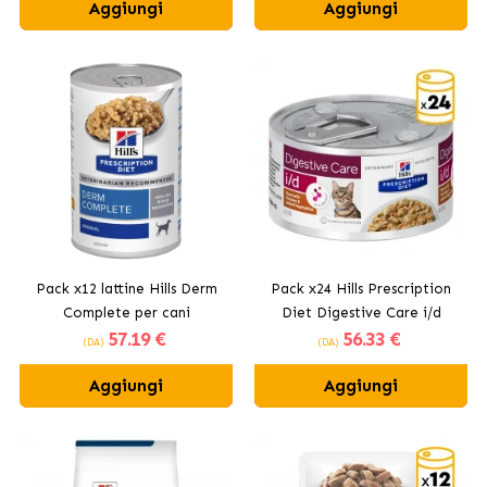
Aggiungi
Aggiungi
Pack x12 lattine Hills Derm
Pack x24 Hills Prescription
Complete per cani
Diet Digestive Care i/d
57
.19 €
56
.33 €
lattine per gatti al guazzetto
(DA)
(DA)
di pollo e verdure
Aggiungi
Aggiungi