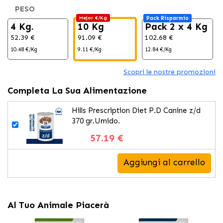
PESO
Mejor €/Kg
Pack Risparmio
4 Kg.
10 Kg
Pack 2 x 4 Kg
52.39 €
91.09 €
102.68 €
10.48 €/Kg
9.11 €/Kg
12.84 €/Kg
Scopri le nostre promozioni
Completa La Sua Alimentazione
Hills Prescription Diet P.D Canine z/d
370 gr.Umido.
57.19 €
Aggiungi al carrello
Al Tuo Animale Piacerà