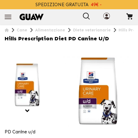
SPEDIZIONE GRATUITA
49€ -
+INFO
Cane
Alimentazione
Diete veterianarie
Hills Pre
Hills Prescription Diet PD Canine U/d
PD Canine u/d