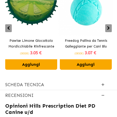
Pawise Limone Giocattolo
Freedog Pallina da Tennis
Mordicchiabile Rinfrescante
Galleggiante per Cani Blu
3
.05 €
3
.07 €
per Cani 12 cm
(DESDE)
(DESDE)
Aggiungi
Aggiungi
SCHEDA TECNICA
RECENSIONI
Opinioni
Hills Prescription Diet PD
Canine u/d