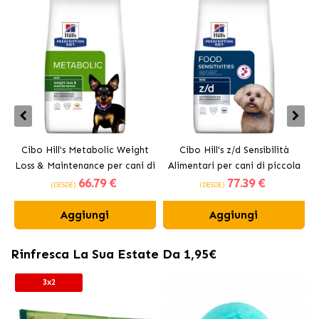
Cibo Hill's Metabolic Weight
Cibo Hill's z/d Sensibilità
Loss & Maintenance per cani di
Alimentari per cani di piccola
M
66
.79 €
77
.39 €
piccola taglia
taglia
(DESDE)
(DESDE)
Aggiungi
Aggiungi
Rinfresca La Sua Estate Da 1,95€
3x2