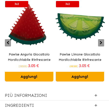
3x2
3x2
Pawise Anguria Giocattolo
Pawise Limone Giocattolo
Mordicchiabile Rinfrescante
Mordicchiabile Rinfrescante
3
.05 €
3
.05 €
per Cani 10 cm
per Cani 12 cm
(DESDE)
(DESDE)
Aggiungi
Aggiungi
PIÙ INFORMAZIONI
INGREDIENTI