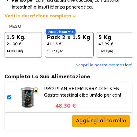
Pienso per cani, sia adulti che cuccioli, con disturbi
intestinali e insufficienza pancreatica.
I suoi alti livelli di acidi grassi forniscono una fonte di
Vedi la descrizione completa
energia facilmente digeribile, aiutando a ridurre il carico
PESO
alimentare nell'intestino e migliorando così il sistema
Pack Risparmio
digestivo.
1.5 Kg.
Pack 2 x 1.5 Kg
5 Kg
Contenuto basso di grassi.
21.00 €
41.16 €
42.99 €
14.00 €/Kg
13.72 €/Kg
8.60 €/Kg
Scopri le nostre promozioni
Completa La Sua Alimentazione
PRO PLAN VETERINARY DIETS EN
Gastrointestinal cibo umido per cani
48.30 €
Aggiungi al carrello