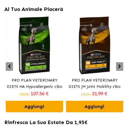
Al Tuo Animale Piacerà
PRO PLAN VETERINARY
PRO PLAN VETERINARY
DIETS HA Hypoallergenic cibo
DIETS JM Joint Mobility cibo
107
.56 €
31
.99 €
secco per cani
secco per cani
(DESDE)
(DESDE)
Aggiungi
Aggiungi
Rinfresca La Sua Estate Da 1,95€