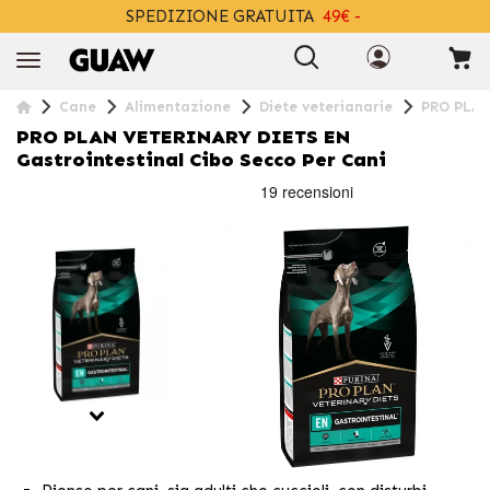
SPEDIZIONE GRATUITA
49€ -
+INFO
Cane
Alimentazione
Diete veterianarie
PRO PLAN
PRO PLAN VETERINARY DIETS EN
Gastrointestinal Cibo Secco Per Cani