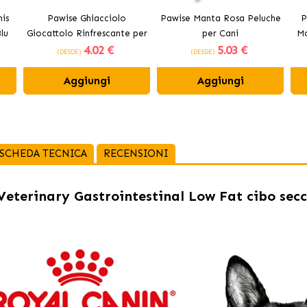
is
Pawise Ghiacciolo
Pawise Manta Rosa Peluche
P
lu
Giocattolo Rinfrescante per
per Cani
Mo
4
.02 €
5
.03 €
Cani
(DESDE)
(DESDE)
Aggiungi
Aggiungi
SCHEDA TECNICA
RECENSIONI
eterinary Gastrointestinal Low Fat cibo secc