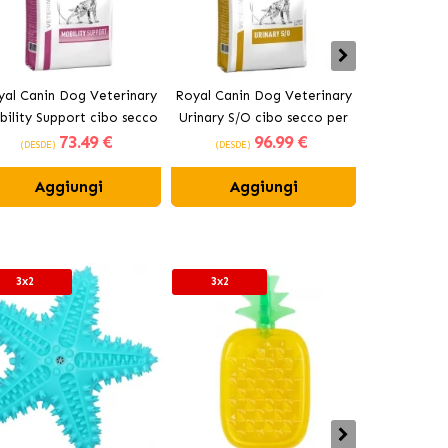
yal Canin Dog Veterinary
Royal Canin Dog Veterinary
Royal Ca
ility Support cibo secco
Urinary S/O cibo secco per
Veterinary
73
.49 €
96
.99 €
per cani adulti
cani adulti
Management 
(DESDE)
(DESDE)
(DESDE)
cani di t
Aggiungi
Aggiungi
Ag
3x2
3x2
3x2