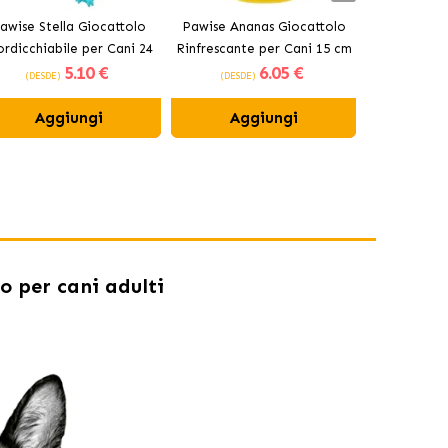
awise Stella Giocattolo
Pawise Ananas Giocattolo
Pawise Bas
rdicchiabile per Cani 24
Rinfrescante per Cani 15 cm
Mordicchiab
5
.10 €
6
.05 €
cm
(DESDE)
(DESDE)
(DESDE
Aggiungi
Aggiungi
Ag
o per cani adulti