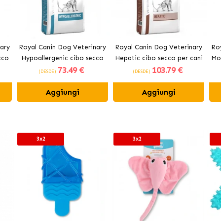
ary
Royal Canin Dog Veterinary
Royal Canin Dog Veterinary
Ro
cco
Hypoallergenic cibo secco
Hepatic cibo secco per cani
Mob
73
.49 €
103
.79 €
per cani adulti
adulti
(DESDE)
(DESDE)
Aggiungi
Aggiungi
3x2
3x2