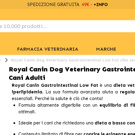
SPEDIZIONE GRATUITA
49€ -
+INFO
FARMACIA VETERINARIA
MARCHE
e
Royal Canin Dog Veterinary Gastrointestinal Low Fat cibo sec
Royal Canin Dog Veterinary Gastrointe
Cani Adulti
Royal Canin Gastrointestinal Low Fat
è una
dieta vet
iperlipidemia
. La sua formula avanzata aiuta a
regola
essenziali. Perché la salute è ciò che conta!
Formula altamente digeribile con un
equilibrio di f
ottimali.
Ideale per i cani che richiedono una
dieta a basso con
Contenuto limitato di fibre per
coprire le esigenze ene