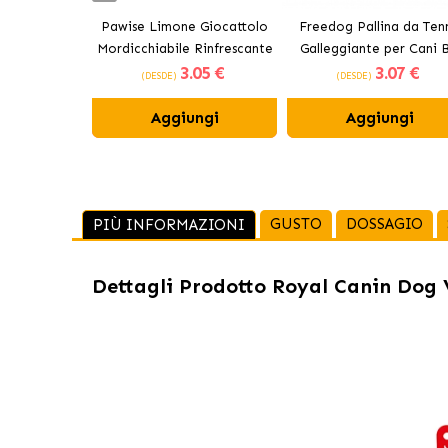
Pawise Limone Giocattolo
Freedog Pallina da Tenn
Mordicchiabile Rinfrescante
Galleggiante per Cani B
3
.05 €
3
.07 €
per Cani 12 cm
(DESDE)
(DESDE)
Aggiungi
Aggiungi
GUSTO
DOSSAGIO
PIÙ INFORMAZIONI
Dettagli Prodotto
Royal Canin Dog V