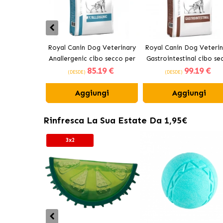
Royal Canin Dog Veterinary
Royal Canin Dog Veterin
Anallergenic cibo secco per
Gastrointestinal cibo se
85
.19 €
99
.19 €
cani adulti
per cani adulti
(DESDE)
(DESDE)
Aggiungi
Aggiungi
Rinfresca La Sua Estate Da 1,95€
3x2