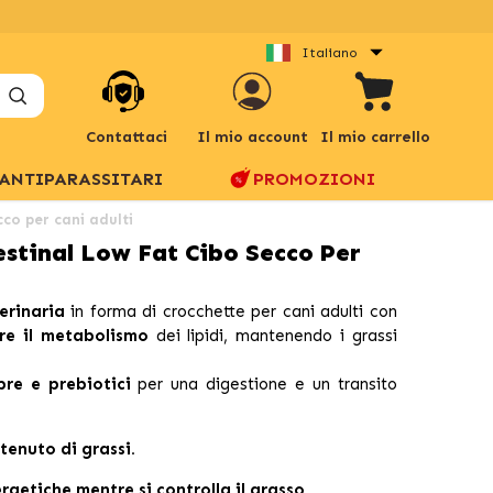
Italiano
Contattaci
Il mio account
Il mio carrello
ANTIPARASSITARI
PROMOZIONI
co per cani adulti
stinal Low Fat Cibo Secco Per
erinaria
in forma di crocchette per cani adulti con
re il metabolismo
dei lipidi, mantenendo i grassi
ibre e prebiotici
per una digestione e un transito
tenuto di grassi.
rgetiche mentre si controlla il grasso.