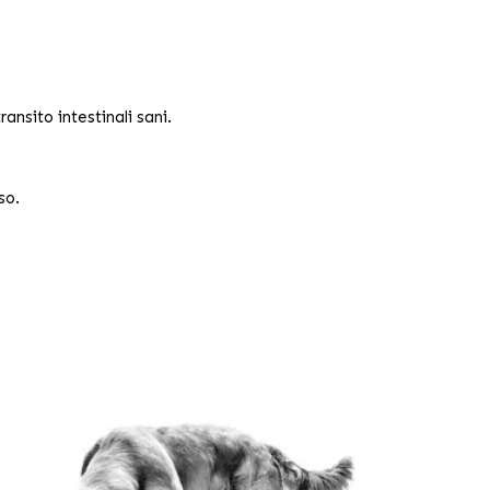
ansito intestinali sani.
so.