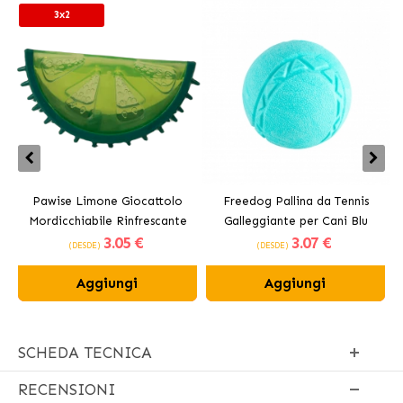
3x2
Pawise Limone Giocattolo
Freedog Pallina da Tennis
Mordicchiabile Rinfrescante
Galleggiante per Cani Blu
3
.05 €
3
.07 €
per Cani 12 cm
(DESDE)
(DESDE)
Aggiungi
Aggiungi
SCHEDA TECNICA
RECENSIONI