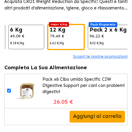
Acquista CRD1 Weight Reduction da Specific! Questi e tanti
altri prodotti d’alimentazione, igiene, gioco e rilassamento
per il tuo animale domestico al
Mejor €/Kg
Pack Risparmio
g
6 Kg
12 Kg
Pack 2 x 6 Kg
49.09 €
79.49 €
96.22 €
8.18 €/Kg
6.62 €/Kg
8.02 €/Kg
Scopri le nostre promozioni
Completa La Sua Alimentazione
Pack x6 Cibo umido Specific CIW
Digestive Support per cani con problemi
digestivi
26.05 €
Aggiungi al carrello