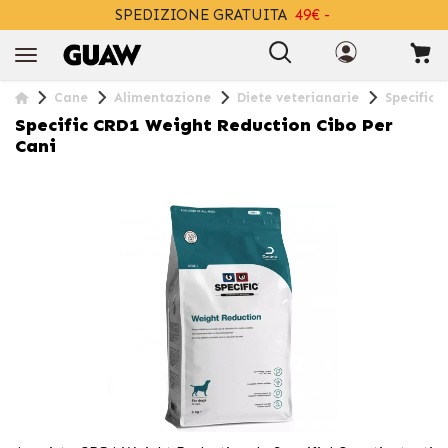
SPEDIZIONE GRATUITA
49€ -
+INFO
Cane
Alimentazione
Diete veterianarie
Specific 
Specific CRD1 Weight Reduction Cibo Per
Cani