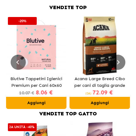
VENDITE TOP
-20%
Blutive Tappetini Igienici
Acana Large Breed Cibo
Premium per Cani 60x60
per cani di taglia grande
8.06 €
72.09 €
cm
con pollo
10.07 €
(DA)
Aggiungi
Aggiungi
VENDITE TOP GATTO
2A UNITÀ -40%