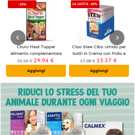
2A UNITÀ -40%
-10%
Churu Meal Topper
Ciao Stew Cibo Umido per
Alimento complementare
Gatti in Crema con Pollo e
29.94 €
15.37 €
per cani al manzo
Salmone
33.26 €
17.08 €
Aggiungi
Aggiungi