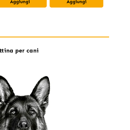
Aggiungi
Aggiungi
Ag
tina per cani