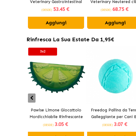
Veterinary Gastrointestinal
Veterinary Neutered ci
53
.45 €
68
.75 €
cibo umido in lattina per
secco per cani di tagli
(DESDE)
(DESDE)
cani
piccola
Aggiungi
Aggiungi
Rinfresca La Sua Estate Da 1,95€
3x2
Pawise Limone Giocattolo
Freedog Pallina da Tenn
Mordicchiabile Rinfrescante
Galleggiante per Cani B
3
.05 €
3
.07 €
per Cani 12 cm
(DESDE)
(DESDE)