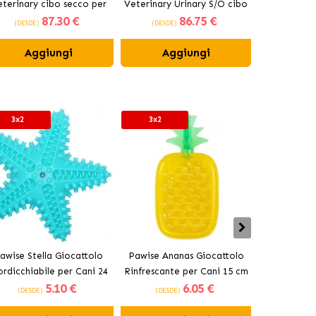
terinary cibo secco per
Veterinary Urinary S/O cibo
Skin Care 
87
.30 €
86
.75 €
cani di taglia grande
secco per cani di piccola
can
(DESDE)
(DESDE)
(DESDE)
taglia
Aggiungi
Aggiungi
Ag
3x2
3x2
3x2
awise Stella Giocattolo
Pawise Ananas Giocattolo
Pawise Bas
rdicchiabile per Cani 24
Rinfrescante per Cani 15 cm
Mordicchiab
5
.10 €
6
.05 €
cm
(DESDE)
(DESDE)
(DESDE