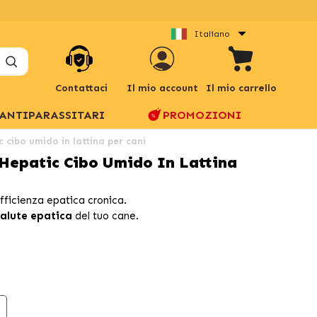
Italiano
Contattaci
Il mio account
Il mio carrello
ANTIPARASSITARI
PROMOZIONI
 cibo umido in lattina per cani
Hepatic Cibo Umido In Lattina
fficienza epatica cronica.
salute epatica
del tuo cane.