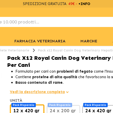
SPEDIZIONE GRATUITA
49€ -
+INFO
FARMACIA VETERINARIA
MARCHE
iete Veterianarie
Pack x12 Royal Canin Dog Veterinary Hepatic
Pack X12 Royal Canin Dog Veterinary 
Per Cani
Formulato per cani con
problemi di fegato
come l'insu
Contiene
proteine di alta qualità
che favoriscono la
Basso contenuto di rame.
Vedi la descrizione completa
UNITÀ
Pack Risparmio
Pack Risparmio
Pack Risparmio
12 x 420 gr
24 x 200 gr
24 x 420 gr