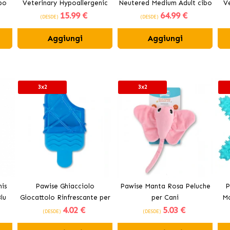
bo
Veterinary Hypoallergenic
Neutered Medium Adult cibo
Ve
15
.99 €
64
.99 €
a
per cani di piccola taglia
secco Per Cani Adulti di
(DESDE)
(DESDE)
Taglia Media Sottoposti a
Sterilizzazione
Aggiungi
Aggiungi
3x2
3x2
is
Pawise Ghiacciolo
Pawise Manta Rosa Peluche
P
lu
Giocattolo Rinfrescante per
per Cani
Mo
4
.02 €
5
.03 €
Cani
(DESDE)
(DESDE)