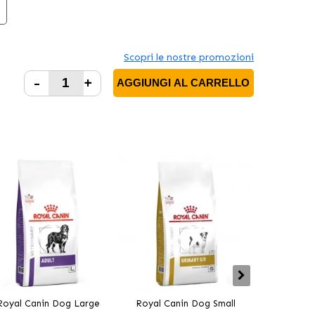
Scopri le nostre promozioni
-
+
AGGIUNGI AL CARRELLO
Royal Canin Dog Large
Royal Canin Dog Small
Royal Canin