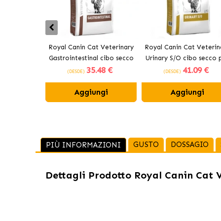
Royal Canin Cat Veterinary
Royal Canin Cat Veterin
Gastrointestinal cibo secco
Urinary S/O cibo secco 
35
.48 €
41
.09 €
per gatti adulti
gatti adulti
(DESDE)
(DESDE)
Aggiungi
Aggiungi
GUSTO
DOSSAGIO
PIÙ INFORMAZIONI
Dettagli Prodotto
Royal Canin Cat V