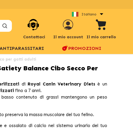
Italiano
Contattaci
Il mio account
Il mio carrello
ANTIPARASSITARI
PROMOZIONI
o per gatti adulti
Satiety Balance Cibo Secco Per
rilizzati
di
Royal Canin Veterinary Diets
è un
lizzati
fino a 7 anni.
e basso contenuto di grassi mantengono un peso
to preserva la massa muscolare del tuo felino.
ite e ossalato di calcio nel sistema urinario del tuo