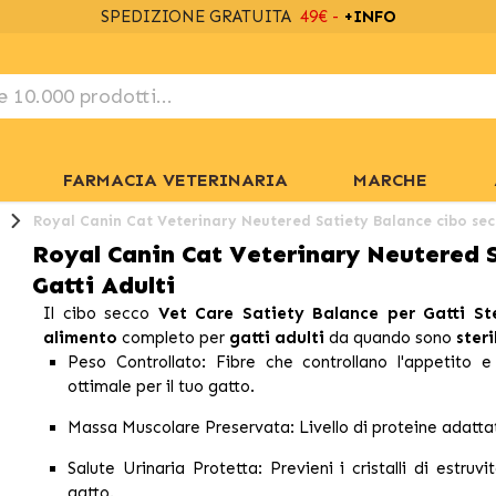
SPEDIZIONE GRATUITA
49€ -
+INFO
FARMACIA VETERINARIA
MARCHE
Royal Canin Cat Veterinary Neutered Satiety Balance cibo secc
Royal Canin Cat Veterinary Neutered 
Gatti Adulti
Il cibo secco
Vet Care Satiety Balance per Gatti Ste
alimento
completo per
gatti adulti
da quando sono
steri
Peso Controllato:
Fibre che controllano l'appetito 
ottimale per il tuo gatto.
Massa Muscolare Preservata:
Livello di proteine adatta
Salute Urinaria Protetta:
Previeni i cristalli di estruv
gatto.