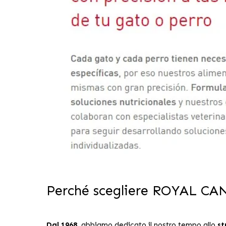
Perché scegliere ROYAL C
Dal 1968
, abbiamo dedicato il nostro tempo allo
st