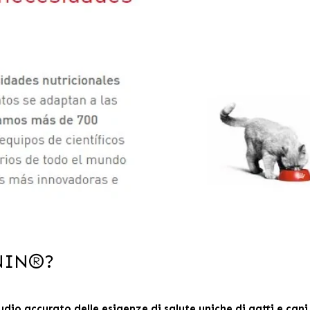
ANIN®?
udio accurato delle esigenze di salute uniche di gatti e cani