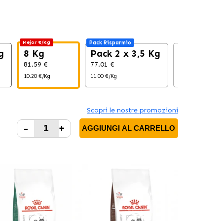
Mejor €/Kg
Pack Risparmio
g
8 Kg
Pack 2 x 3,5 Kg
12 Kg
81.59 €
77.01 €
118.56 €
10.20 €/Kg
11.00 €/Kg
9.72 €/Kg
Scopri le nostre promozioni
-
+
AGGIUNGI AL CARRELLO