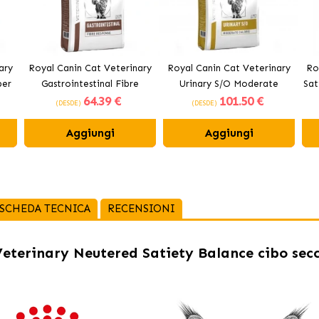
ary
Royal Canin Cat Veterinary
Royal Canin Cat Veterinary
Ro
per
Gastrointestinal Fibre
Urinary S/O Moderate
Sat
64
.39 €
101
.50 €
Response cibo secco per
Calorie cibo secco per gatti
ci
(DESDE)
(DESDE)
gatti adulti
adulti
Aggiungi
Aggiungi
SCHEDA TECNICA
RECENSIONI
eterinary Neutered Satiety Balance cibo secc