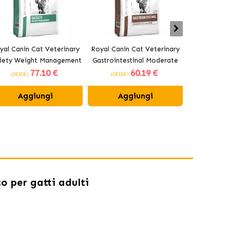
yal Canin Cat Veterinary
Royal Canin Cat Veterinary
Royal Canin
iety Weight Management
Gastrointestinal Moderate
Renal cibo 
77
.10 €
60
.19 €
bo secco per gatti adulti
Calorie alimenti per gatti
a
(DESDE)
(DESDE)
(DESDE)
adulti
Aggiungi
Aggiungi
Ag
o per gatti adulti