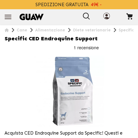
SPEDIZIONE GRATUITA
49€ -
+INFO
Cane
Alimentazione
Diete veterianarie
Specific 
Specific CED Endroquine Support
Acquista CED Endroquine Support da Specific! Questi e