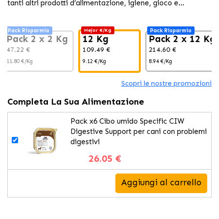
tanti altri prodotti d’alimentazione, igiene, gioco e
rilassamento per il tuo animale domestico al
Pack Risparmio
Mejor €/Kg
Pack Risparmio
Pack 2 x 2 Kg
12 Kg
Pack 2 x 12 Kg
47.22 €
109.49 €
214.60 €
11.80 €/Kg
9.12 €/Kg
8.94 €/Kg
Scopri le nostre promozioni
Completa La Sua Alimentazione
Pack x6 Cibo umido Specific CIW
Digestive Support per cani con problemi
digestivi
26.05 €
Aggiungi al carrello