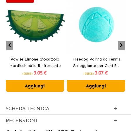
Pawise Limone Giocattolo
Freedog Pallina da Tennis
Mordicchiabile Rinfrescante
Galleggiante per Cani Blu
3
.05 €
3
.07 €
per Cani 12 cm
(DESDE)
(DESDE)
Aggiungi
Aggiungi
SCHEDA TECNICA
RECENSIONI