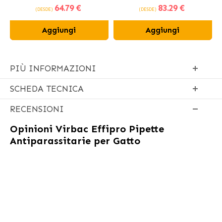
64
.79 €
83
.29 €
sterilizzati
(DESDE)
(DESDE)
Aggiungi
Aggiungi
PIÙ INFORMAZIONI
SCHEDA TECNICA
RECENSIONI
Opinioni
Virbac Effipro Pipette
Antiparassitarie per Gatto