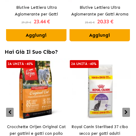
Blutive Lettiera Ultra
Blutive Lettiera Ultra
Aglomerante per Gatti
Aglomerante per Gatti Aroma
23
.44 €
20
.33 €
Carbone Attivo
Fresh
29.29 €
25.41 €
Aggiungi
Aggiungi
Hai Già Il Suo Cibo?
2A UNITÀ -40%
2A UNITÀ -40%
Crocchette Orijen Original Cat
Royal Canin Sterilised 37 cibo
per gattini e gatti con pollo
secco per gatti adulti