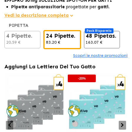
EFFIPRO 50 mg SOLUZIONE SPOT-ON PER GATTI
Pipette antiparassitarie
progettate per
gatti
.
Elimina pulci e zecche
e protegge il tuo felino fino a 4
Vedi la descrizione completa
settimane da nuove infestazioni.
PIPETTA
Il suo formato
spot-on
facilita la sua
applicazione
,
Pack Risparmio
rendendola
semplice, comoda e sicura.
4 Pipette.
24 Pipette.
48 Pipetas.
20.59 €
83.20 €
163.07 €
Scopri le nostre promozioni
Aggiungi La Lettiera Del Tuo Gatto
-20%