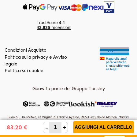
Condizioni Acquisto
Politica sulla privacy e Avviso
legale
Politica sui cookie
Guaw fa parte del Gruppo Tansley
Guaw S.L. B42793976, C/ Virgilio 25 Edificio Ayessa, 28223 Pozuelo de Alarcón, Madrid.
(Spain)
-
+
83.20 €
AGGIUNGI AL CARRELLO