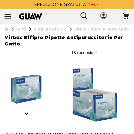
SPEDIZIONE GRATUITA
49€ -
+INFO
Gatti
Antiparassitario
Virbac Effipro Pipette Antipar
Virbac Effipro Pipette Antiparassitarie Per
Gatto