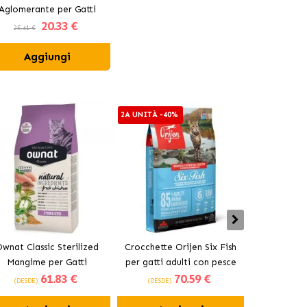
Aglomerante per Gatti
20
.33 €
Aroma Marsiglia
25.41 €
Aggiungi
2A UNITÀ -40%
2A UNITÀ -4
wnat Classic Sterilized
Crocchette Orijen Six Fish
Acana Indoo
Mangime per Gatti
per gatti adulti con pesce
adulti
61
.83 €
70
.59 €
Sterilizzati
(DESDE)
(DESDE)
(DESDE)