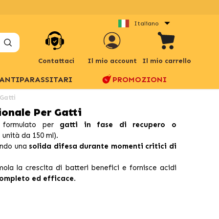
Italiano
Contattaci
Il mio account
Il mio carrello
ANTIPARASSITARI
PROMOZIONI
Gatti
onale Per Gatti
 formulato per
gatti in fase di recupero o
 unità da 150 ml).
rendo una
solida difesa durante momenti critici di
imola la crescita di batteri benefici e fornisce acidi
ompleto ed efficace
.