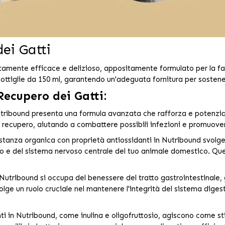
ei Gatti
altamente efficace e delizioso, appositamente formulato per la f
ottiglie da 150 ml, garantendo un'adeguata fornitura per sostener
Recupero dei Gatti:
ribound presenta una formula avanzata che rafforza e potenzia 
il recupero, aiutando a combattere possibili infezioni e promuove
ostanza organica con proprietà antiossidanti in Nutribound svolge
 e del sistema nervoso centrale del tuo animale domestico. Quest
Nutribound si occupa del benessere del tratto gastrointestinale,
 un ruolo cruciale nel mantenere l'integrità del sistema digesti
ti in Nutribound, come inulina e oligofruttosio, agiscono come stim