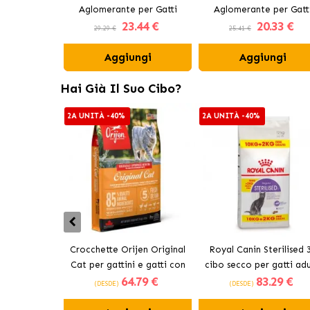
Aglomerante per Gatti
Aglomerante per Gatt
23
.44 €
20
.33 €
Carbone Attivo
Aroma Fresh
29.29 €
25.41 €
Aggiungi
Aggiungi
Hai Già Il Suo Cibo?
2A UNITÀ -40%
2A UNITÀ -40%
Crocchette Orijen Original
Royal Canin Sterilised 
Cat per gattini e gatti con
cibo secco per gatti adu
64
.79 €
83
.29 €
pollo
sterilizzati
(DESDE)
(DESDE)