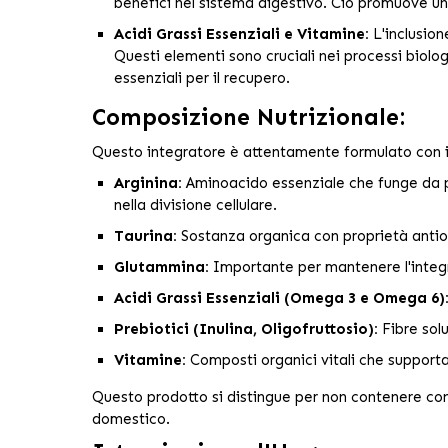
benefici nel sistema digestivo. Ciò promuove un 
Acidi Grassi Essenziali e Vitamine:
L'inclusion
Questi elementi sono cruciali nei processi biologi
essenziali per il recupero.
Composizione Nutrizionale:
Questo integratore è attentamente formulato con in
Arginina:
Aminoacido essenziale che funge da pre
nella divisione cellulare.
Taurina:
Sostanza organica con proprietà antioss
Glutammina:
Importante per mantenere l'integri
Acidi Grassi Essenziali (Omega 3 e Omega 6)
Prebiotici (Inulina, Oligofruttosio):
Fibre solu
Vitamine:
Composti organici vitali che supportan
Questo prodotto si distingue per non contenere cons
domestico.