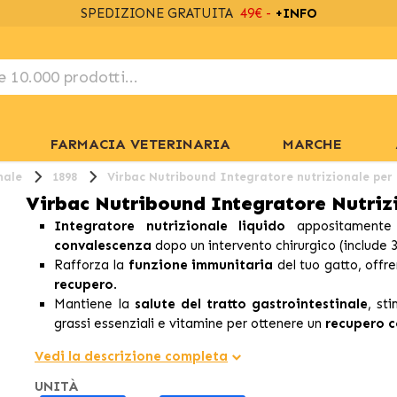
SPEDIZIONE GRATUITA
49€ -
+INFO
FARMACIA VETERINARIA
MARCHE
nale
1898
Virbac Nutribound Integratore nutrizionale per 
Virbac Nutribound Integratore Nutrizi
Integratore nutrizionale liquido
appositamente
convalescenza
dopo un intervento chirurgico (include 3
Rafforza la
funzione immunitaria
del tuo gatto, off
recupero
.
Mantiene la
salute del tratto gastrointestinale
, st
grassi essenziali e vitamine per ottenere un
recupero c
Vedi la descrizione completa
UNITÀ