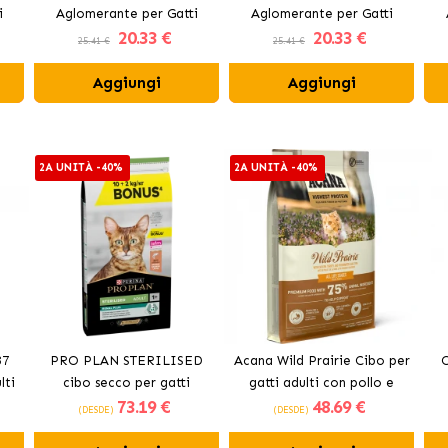
i
Aglomerante per Gatti
Aglomerante per Gatti
20
.33 €
20
.33 €
Aroma Lavanda
Aroma Aloe Vera
25.41 €
25.41 €
Aggiungi
Aggiungi
2A UNITÀ -40%
2A UNITÀ -40%
37
PRO PLAN STERILISED
Acana Wild Prairie Cibo per
O
lti
cibo secco per gatti
gatti adulti con pollo e
73
.19 €
48
.69 €
sterilizzati al salmone
tacchino
(DESDE)
(DESDE)