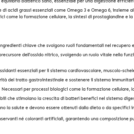
equilibrio batterico sano, essenziale per una digestione efficient
e di acidi grassi essenziali come Omega 3 e Omega 6, insieme all
ci come la formazione cellulare, la sintesi di prostaglandine e la 
gredienti chiave che svolgono ruoli fondamentali nel recupero e
cursore dell'ossido nitrico, svolgendo un ruolo vitale nella funzi
idanti essenziali per il sistema cardiovascolare, muscolo-schelet
tà del tratto gastrointestinale e sostenere il sistema immunitari
:
Necessari per processi biologici come la formazione cellulare, la 
bili che stimolano la crescita di batteri benefici nel sistema dige
o la salute e devono essere ottenuti dalla dieta o da specifici i
ervanti né coloranti artificiali, garantendo una composizione pu