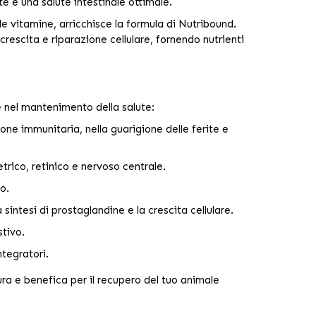
e e una salute intestinale ottimale.
e vitamine, arricchisce la formula di Nutribound.
crescita e riparazione cellulare, fornendo nutrienti
 nel mantenimento della salute:
one immunitaria, nella guarigione delle ferite e
rico, retinico e nervoso centrale.
o.
sintesi di prostaglandine e la crescita cellulare.
stivo.
ntegratori.
ra e benefica per il recupero del tuo animale